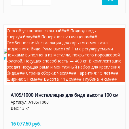
Способ установки: скрытый### Подвод воды:
сверху\сбоку### Поверхность: глянцевая###
Особенности: Инсталляция для скрытого монтажа
подвесного биде. Рама высотой 1 м с регулируемыми
ножками выполнена из металла, покрытого порошковой
краской. Несущая способность — 400 кг. В комплектацию
входят несущая рама и монтажный набор для крепления
биде.### Страна сборки: Чехия### Гарантия: 15 лет###
Ширина: 51 см### Высота: 112 см### Глубина: 4 см###
A105/1000 Инсталляция для биде высота 100 см
Артикул:
A105/1000
Вес: 13 кг
16 077.60 руб.