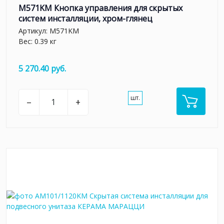
M571KM Кнопка управления для скрытых
систем инсталляции, xром-глянец
Артикул:
M571KM
Вес: 0.39 кг
5 270.40 руб.
шт.
–
+