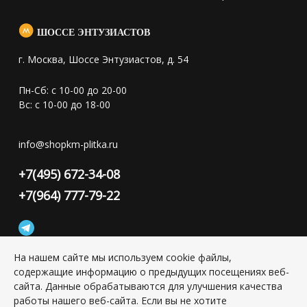
ШОССЕ ЭНТУЗИАСТОВ
г. Москва, Шоссе Энтузиастов, д. 54
Пн-Сб: с 10-00 до 20-00
Вс: с 10-00 до 18-00
info@shopkm-plitka.ru
+7(495) 672-34-08
+7(964) 777-79-22
На нашем сайте мы используем cookie файлы,
содержащие информацию о предыдущих посещениях веб-
Конфиденциальность персональной информации
сайта. Данные обрабатываются для улучшения качества
работы нашего веб-сайта. Если вы не хотите