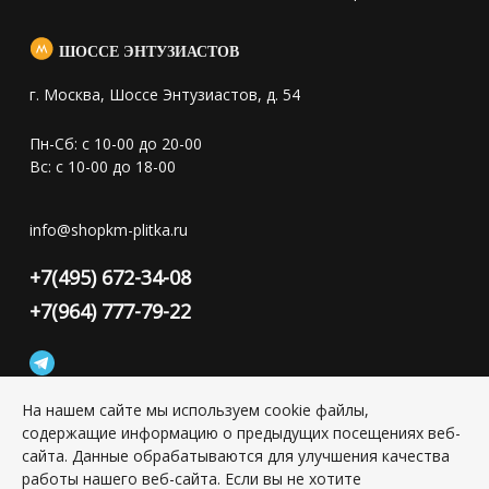
ШОССЕ ЭНТУЗИАСТОВ
г. Москва, Шоссе Энтузиастов, д. 54
Пн-Сб: с 10-00 до 20-00
Вс: с 10-00 до 18-00
info@shopkm-plitka.ru
+7(495) 672-34-08
+7(964) 777-79-22
На нашем сайте мы используем cookie файлы,
содержащие информацию о предыдущих посещениях веб-
Конфиденциальность персональной информации
сайта. Данные обрабатываются для улучшения качества
работы нашего веб-сайта. Если вы не хотите