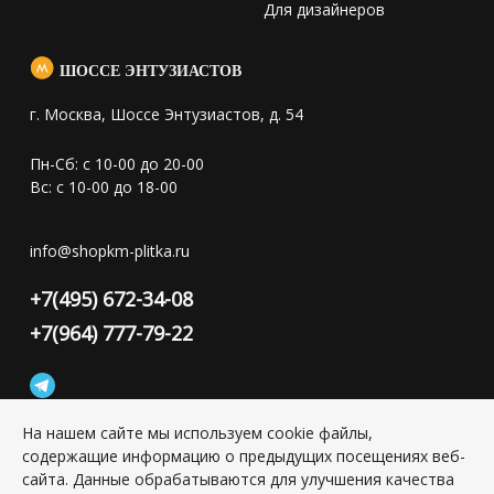
Для дизайнеров
ШОССЕ ЭНТУЗИАСТОВ
г. Москва, Шоссе Энтузиастов, д. 54
Пн-Сб: с 10-00 до 20-00
Вс: с 10-00 до 18-00
info@shopkm-plitka.ru
+7(495) 672-34-08
+7(964) 777-79-22
На нашем сайте мы используем cookie файлы,
содержащие информацию о предыдущих посещениях веб-
Конфиденциальность персональной информации
сайта. Данные обрабатываются для улучшения качества