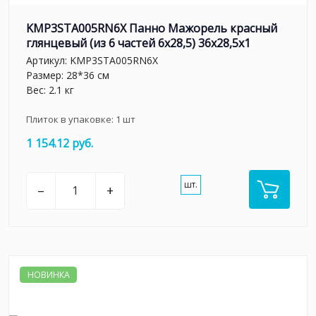
KMP3STA005RN6X Панно Мажорель красный
глянцевый (из 6 частей 6х28,5) 36x28,5x1
Артикул:
KMP3STA005RN6X
Размер: 28*36 см
Вес: 2.1 кг
Плиток в упаковке:
1
шт
1 154.12 руб.
шт.
–
+
НОВИНКА