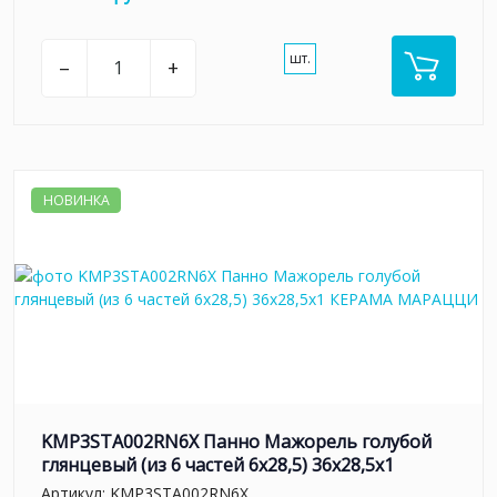
шт.
–
+
НОВИНКА
KMP3STA002RN6X Панно Мажорель голубой
глянцевый (из 6 частей 6х28,5) 36x28,5x1
Артикул:
KMP3STA002RN6X