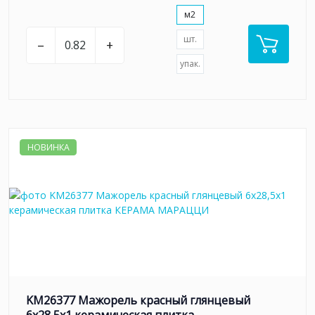
м2
шт.
–
+
упак.
НОВИНКА
KM26377 Мажорель красный глянцевый