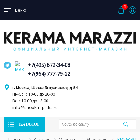
0
меню
+7(495) 672-34-08
+7(964) 777-79-22
г. Москва, Шоссе Энтузиастов, д. 54
Пн-Сб: с 10-00 до 20-00
Вс: с 10-00 до 18-00
info@shopkm-plitka.ru
КАТАЛОГ
Главная
Каталог
Марокко
Мажорель
KM26373 М