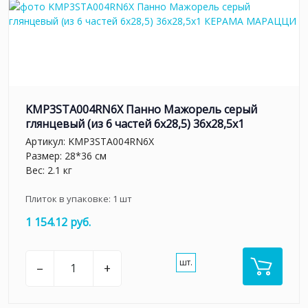
KMP3STA004RN6X Панно Мажорель серый
глянцевый (из 6 частей 6х28,5) 36x28,5x1
Артикул:
KMP3STA004RN6X
Размер: 28*36 см
Вес: 2.1 кг
Плиток в упаковке:
1
шт
1 154.12 руб.
шт.
–
+