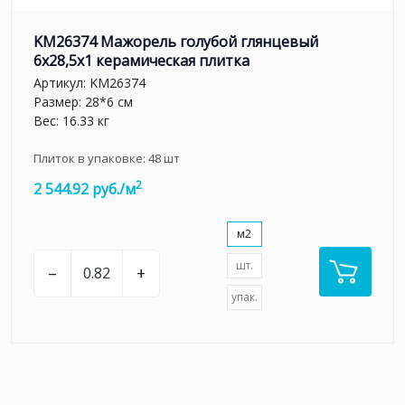
KM26374 Мажорель голубой глянцевый
6x28,5x1 керамическая плитка
Артикул:
KM26374
Размер: 28*6 см
Вес: 16.33 кг
Плиток в упаковке:
48
шт
2
2 544.92 руб./м
м2
шт.
–
+
упак.