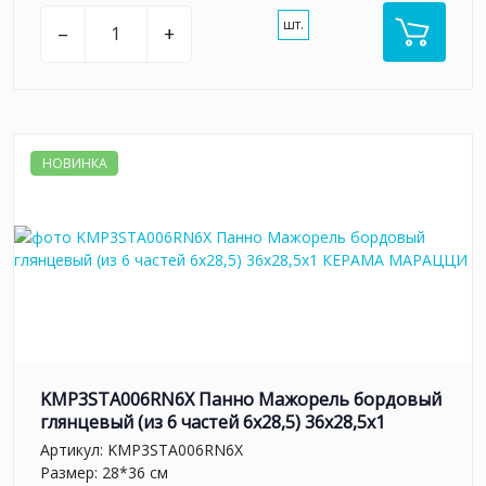
шт.
–
+
НОВИНКА
KMP3STA006RN6X Панно Мажорель бордовый
глянцевый (из 6 частей 6х28,5) 36x28,5x1
Артикул:
KMP3STA006RN6X
Размер: 28*36 см