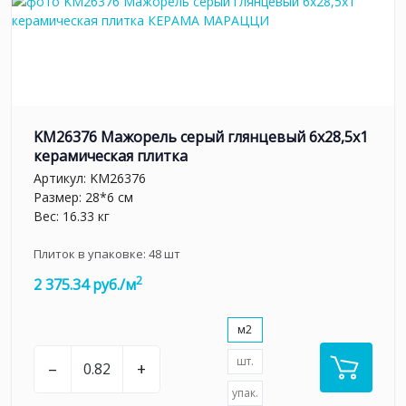
KM26376 Мажорель серый глянцевый 6x28,5x1
керамическая плитка
Артикул:
KM26376
Размер: 28*6 см
Вес: 16.33 кг
Плиток в упаковке:
48
шт
2
2 375.34 руб./м
м2
шт.
–
+
упак.