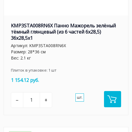
KMP3STA008RN6X Панно Мажорель зелёный
тёмный глянцевый (из 6 частей 6х28,5)
36x28,5x1
Артикул:
KMP3STA008RN6X
Размер: 28*36 см
Вес: 2.1 кг
Плиток в упаковке:
1
шт
1 154.12 руб.
шт.
–
+