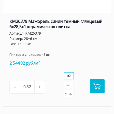
KM26379 Мажорель синий тёмный глянцевый
6x28,5x1 керамическая плитка
Артикул:
KM26379
Размер: 28*6 см
Вес: 16.33 кг
Плиток в упаковке:
48
шт
2
2 544.92 руб./м
м2
шт.
–
+
упак.