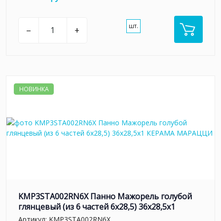
шт.
–
+
НОВИНКА
KMP3STA002RN6X Панно Мажорель голубой
глянцевый (из 6 частей 6х28,5) 36x28,5x1
Артикул:
KMP3STA002RN6X