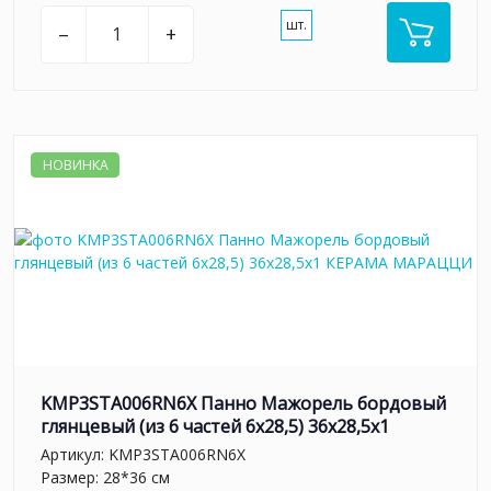
шт.
–
+
НОВИНКА
KMP3STA006RN6X Панно Мажорель бордовый
глянцевый (из 6 частей 6х28,5) 36x28,5x1
Артикул:
KMP3STA006RN6X
Размер: 28*36 см