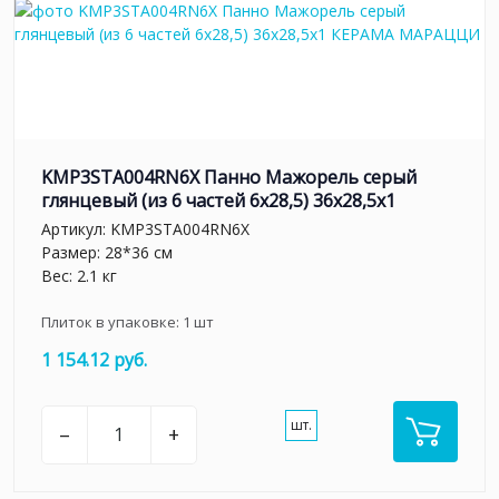
KMP3STA004RN6X Панно Мажорель серый
глянцевый (из 6 частей 6х28,5) 36x28,5x1
Артикул:
KMP3STA004RN6X
Размер: 28*36 см
Вес: 2.1 кг
Плиток в упаковке:
1
шт
1 154.12 руб.
шт.
–
+