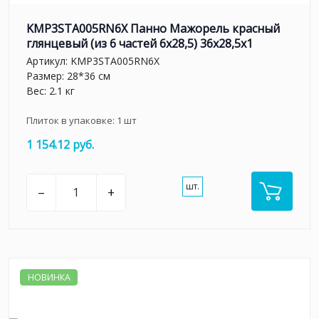
KMP3STA005RN6X Панно Мажорель красный
глянцевый (из 6 частей 6х28,5) 36x28,5x1
Артикул:
KMP3STA005RN6X
Размер: 28*36 см
Вес: 2.1 кг
Плиток в упаковке:
1
шт
1 154.12 руб.
шт.
–
+
НОВИНКА