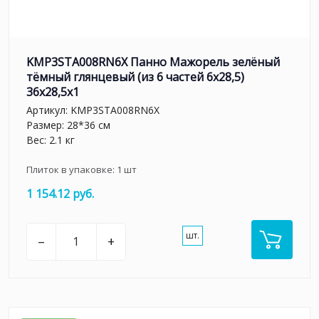
KMP3STA008RN6X Панно Мажорель зелёный
тёмный глянцевый (из 6 частей 6х28,5)
36x28,5x1
Артикул:
KMP3STA008RN6X
Размер: 28*36 см
Вес: 2.1 кг
Плиток в упаковке:
1
шт
1 154.12 руб.
шт.
–
+