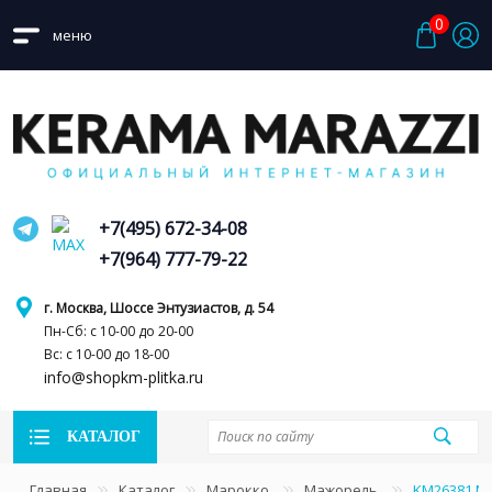
0
меню
+7(495) 672-34-08
+7(964) 777-79-22
г. Москва, Шоссе Энтузиастов, д. 54
Пн-Сб: с 10-00 до 20-00
Вс: с 10-00 до 18-00
info@shopkm-plitka.ru
КАТАЛОГ
Главная
Каталог
Марокко
Мажорель
KM26381 М