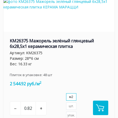
KM26375 Мажорель зелёный глянцевый
6x28,5x1 керамическая плитка
Артикул:
KM26375
Размер: 28*6 см
Вес: 16.33 кг
Плиток в упаковке:
48
шт
2
2 544.92 руб./м
м2
шт.
–
+
упак.