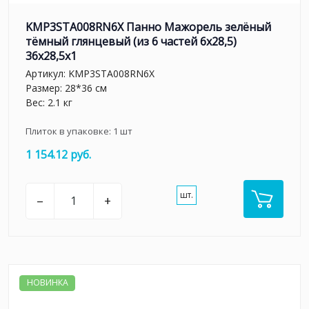
KMP3STA008RN6X Панно Мажорель зелёный
тёмный глянцевый (из 6 частей 6х28,5)
36x28,5x1
Артикул:
KMP3STA008RN6X
Размер: 28*36 см
Вес: 2.1 кг
Плиток в упаковке:
1
шт
1 154.12 руб.
шт.
–
+
НОВИНКА