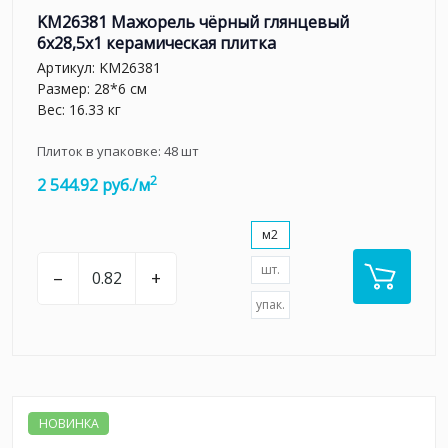
KM26381 Мажорель чёрный глянцевый
6x28,5x1 керамическая плитка
Артикул:
KM26381
Размер: 28*6 см
Вес: 16.33 кг
Плиток в упаковке:
48
шт
2
2 544.92 руб./м
м2
шт.
–
+
упак.
НОВИНКА