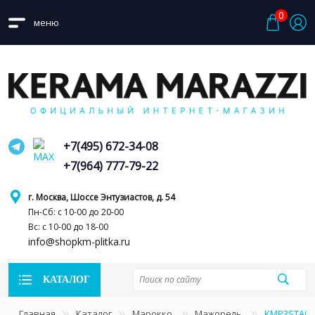
0
меню
+7(495) 672-34-08
+7(964) 777-79-22
г. Москва, Шоссе Энтузиастов, д. 54
Пн-Сб: с 10-00 до 20-00
Вс: с 10-00 до 18-00
info@shopkm-plitka.ru
КАТАЛОГ
Главная
Каталог
Марокко
Мажорель
KMP3STA001