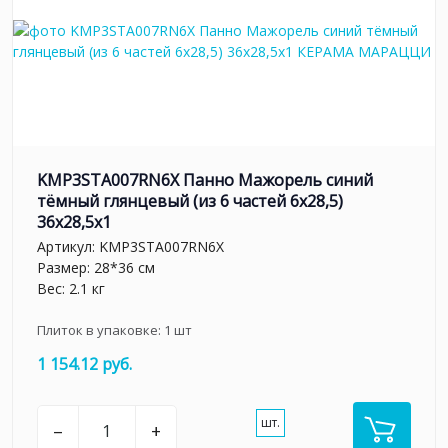
KMP3STA007RN6X Панно Мажорель синий
тёмный глянцевый (из 6 частей 6х28,5)
36x28,5x1
Артикул:
KMP3STA007RN6X
Размер: 28*36 см
Вес: 2.1 кг
Плиток в упаковке:
1
шт
1 154.12 руб.
шт.
–
+