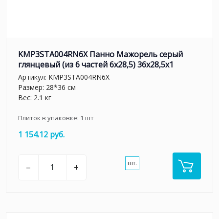
KMP3STA004RN6X Панно Мажорель серый
глянцевый (из 6 частей 6х28,5) 36x28,5x1
Артикул:
KMP3STA004RN6X
Размер: 28*36 см
Вес: 2.1 кг
Плиток в упаковке:
1
шт
1 154.12 руб.
шт.
–
+