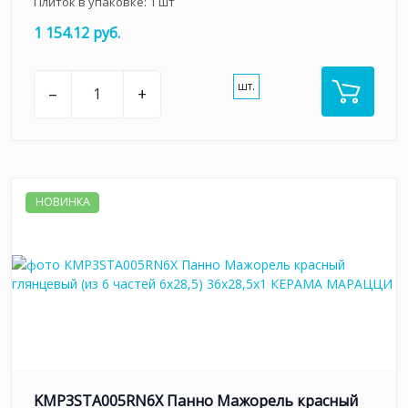
Плиток в упаковке:
1
шт
1 154.12 руб.
шт.
–
+
НОВИНКА
KMP3STA005RN6X Панно Мажорель красный