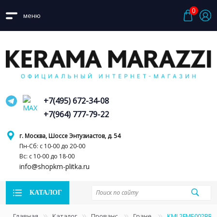
0
меню
+7(495) 672-34-08
+7(964) 777-79-22
г. Москва, Шоссе Энтузиастов, д. 54
Пн-Сб: с 10-00 до 20-00
Вс: с 10-00 до 18-00
info@shopkm-plitka.ru
КАТАЛОГ
Главная
Каталог
Прованс
Гране
KML2FME002BR П