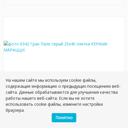
На нашем сайте мы используем cookie файлы,
6342 Гран Пале серый 25x40 плитка
содержащие информацию о предыдущих посещениях веб-
сайта. Данные обрабатываются для улучшения качества
Артикул:
6342
работы нашего веб-сайта. Если вы не хотите
Размер: 40*25 см
использовать cookie файлы, измените настройки
Вес: 16.25 кг
браузера.
Понятно
Плиток в упаковке:
11
шт
2
1 272.46 руб./м