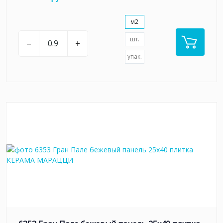
м2
шт.
–
+
упак.