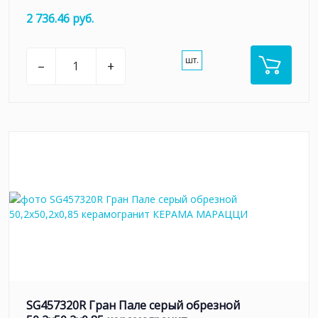
2 736.46 руб.
шт.
–
+
SG457320R Гран Пале серый обрезной