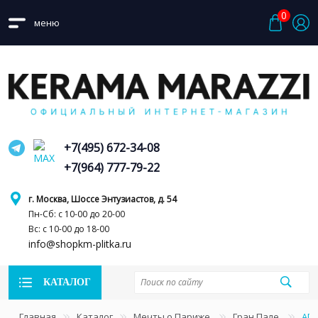
0
меню
+7(495) 672-34-08
+7(964) 777-79-22
г. Москва, Шоссе Энтузиастов, д. 54
Пн-Сб: с 10-00 до 20-00
Вс: с 10-00 до 18-00
info@shopkm-plitka.ru
КАТАЛОГ
Главная
Каталог
Мечты о Париже
Гран Пале
AD/