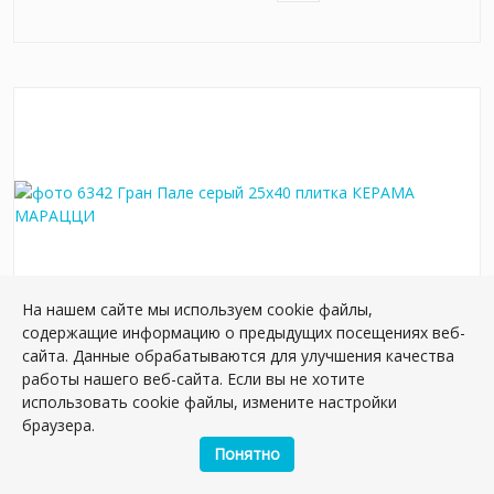
На нашем сайте мы используем cookie файлы,
содержащие информацию о предыдущих посещениях веб-
6342 Гран Пале серый 25x40 плитка
сайта. Данные обрабатываются для улучшения качества
работы нашего веб-сайта. Если вы не хотите
Артикул:
6342
использовать cookie файлы, измените настройки
Размер: 40*25 см
браузера.
Вес: 16.25 кг
Понятно
Плиток в упаковке:
11
шт