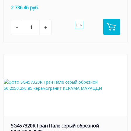
2 736.46 руб.
шт.
–
+
SG457320R Гран Пале серый обрезной