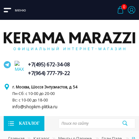
0
меню
+7(495) 672-34-08
+7(964) 777-79-22
г. Москва, Шоссе Энтузиастов, д. 54
Пн-Сб: с 10-00 до 20-00
Вс: с 10-00 до 18-00
info@shopkm-plitka.ru
КАТАЛОГ
Главная
Каталог
Мечты о Париже
Гран Пале
FMB