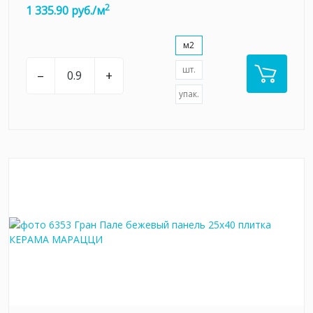
2
1 335.90 руб./м
м2
шт.
–
+
упак.