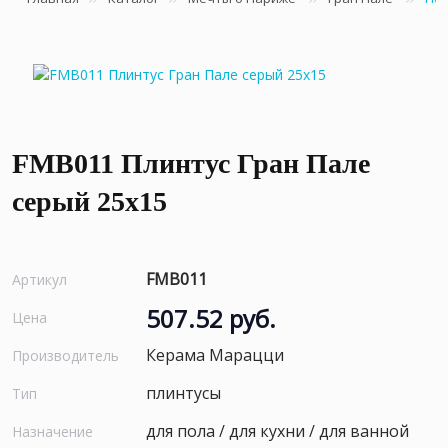
FMB011 Плинтус Гран Пале
серый 25x15
FMB011
Артикул
507.52 руб.
Цена
Керама Марацци
Производитель
плинтусы
Тип
для пола / для кухни / для ванной
Назначение