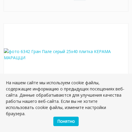
На нашем сайте мы используем cookie файлы,
содержащие информацию о предыдущих посещениях веб-
6342 Гран Пале серый 25x40 плитка
сайта. Данные обрабатываются для улучшения качества
работы нашего веб-сайта. Если вы не хотите
Артикул:
6342
использовать cookie файлы, измените настройки
Размер: 40*25 см
браузера.
Вес: 16.25 кг
Понятно
Плиток в упаковке:
11
шт