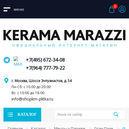
0
меню
+7(495) 672-34-08
+7(964) 777-79-22
г. Москва, Шоссе Энтузиастов, д. 54
Пн-Сб: с 10-00 до 20-00
Вс: с 10-00 до 18-00
info@shopkm-plitka.ru
КАТАЛОГ
Главная
Каталог
Мечты о Париже
Гран Пале
FMB