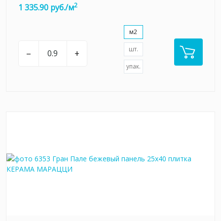
2
1 335.90 руб./м
м2
шт.
–
+
упак.