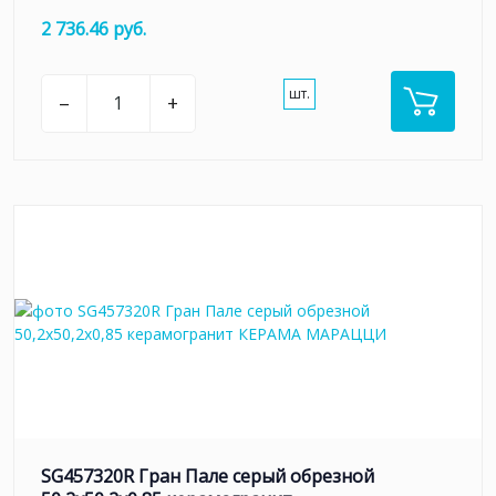
2 736.46 руб.
шт.
–
+
SG457320R Гран Пале серый обрезной