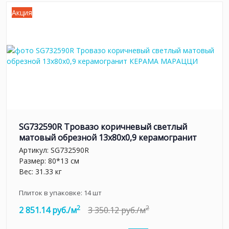
Акция
SG732590R Тровазо коричневый светлый
матовый обрезной 13x80x0,9 керамогранит
Артикул:
SG732590R
Размер: 80*13 см
Вес: 31.33 кг
Плиток в упаковке:
14
шт
2
2
2 851.14 руб./м
3 350.12 руб./м