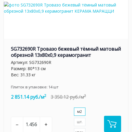
SG732690R Тровазо бежевый тёмный матовый
обрезной 13x80x0,9 керамогранит
Артикул:
SG732690R
Размер: 80*13 см
Вес: 31.33 кг
Плиток в упаковке:
14
шт
2
2
2 851.14 руб./м
3 350.12 руб./м
м2
шт.
–
+