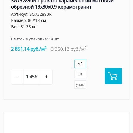
SG732890R Тровазо карамельный матовый
обрезной 13x80x0,9 керамогранит
Артикул:
SG732890R
Размер: 80*13 см
Вес: 31.33 кг
Плиток в упаковке:
14
шт
2
2
2 851.14 руб./м
3 350.12 руб./м
м2
шт.
–
+
упак.