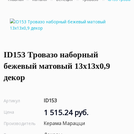
ID153 Тровазо наборный
бежевый матовый 13x13x0,9
декор
ID153
Артикул
1 515.24 руб.
Цена
Керама Марацци
Производитель