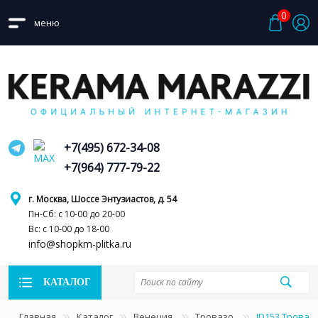
0
меню
+7(495) 672-34-08
+7(964) 777-79-22
г. Москва, Шоссе Энтузиастов, д. 54
Пн-Сб: с 10-00 до 20-00
Вс: с 10-00 до 18-00
info@shopkm-plitka.ru
КАТАЛОГ
Главная
Каталог
Венеция
Тровазо
ID153 Трова