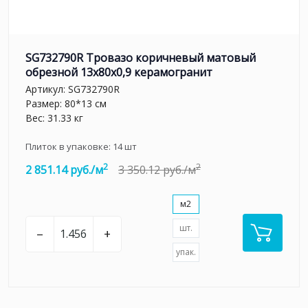
SG732790R Тровазо коричневый матовый
обрезной 13x80x0,9 керамогранит
Артикул:
SG732790R
Размер: 80*13 см
Вес: 31.33 кг
Плиток в упаковке:
14
шт
2
2
2 851.14 руб./м
3 350.12 руб./м
м2
шт.
–
+
упак.