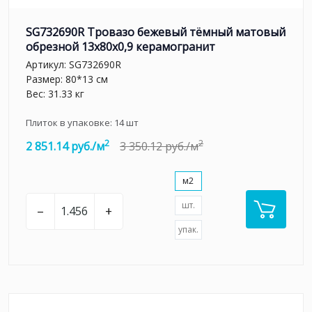
SG732690R Тровазо бежевый тёмный матовый
обрезной 13x80x0,9 керамогранит
Артикул:
SG732690R
Размер: 80*13 см
Вес: 31.33 кг
Плиток в упаковке:
14
шт
2
2
2 851.14 руб./м
3 350.12 руб./м
м2
шт.
–
+
упак.