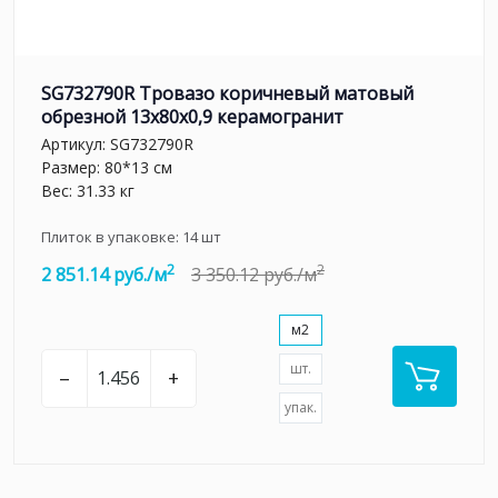
SG732790R Тровазо коричневый матовый
обрезной 13x80x0,9 керамогранит
Артикул:
SG732790R
Размер: 80*13 см
Вес: 31.33 кг
Плиток в упаковке:
14
шт
2
2
2 851.14 руб./м
3 350.12 руб./м
м2
шт.
–
+
упак.