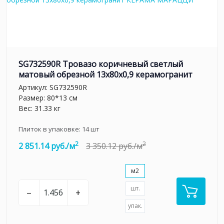
SG732590R Тровазо коричневый светлый
матовый обрезной 13x80x0,9 керамогранит
Артикул:
SG732590R
Размер: 80*13 см
Вес: 31.33 кг
Плиток в упаковке:
14
шт
2
2
2 851.14 руб./м
3 350.12 руб./м
м2
шт.
–
+
упак.