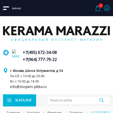
0
меню
+7(495) 672-34-08
+7(964) 777-79-22
г. Москва, Шоссе Энтузиастов, д. 54
Пн-Сб: с 10-00 до 20-00
Вс: с 10-00 до 18-00
info@shopkm-plitka.ru
КАТАЛОГ
Главная
Каталог
Венеция
Тровазо
SG7327/BTG 