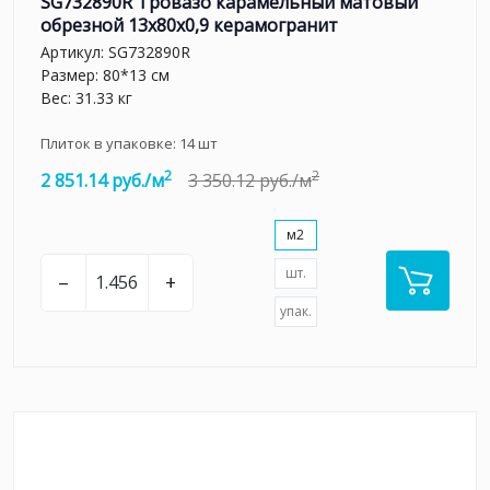
SG732890R Тровазо карамельный матовый
обрезной 13x80x0,9 керамогранит
Артикул:
SG732890R
Размер: 80*13 см
Вес: 31.33 кг
Плиток в упаковке:
14
шт
2
2
2 851.14 руб./м
3 350.12 руб./м
м2
шт.
–
+
упак.