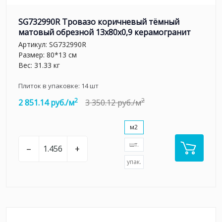
SG732990R Тровазо коричневый тёмный
матовый обрезной 13x80x0,9 керамогранит
Артикул:
SG732990R
Размер: 80*13 см
Вес: 31.33 кг
Плиток в упаковке:
14
шт
2
2
2 851.14 руб./м
3 350.12 руб./м
м2
шт.
–
+
упак.