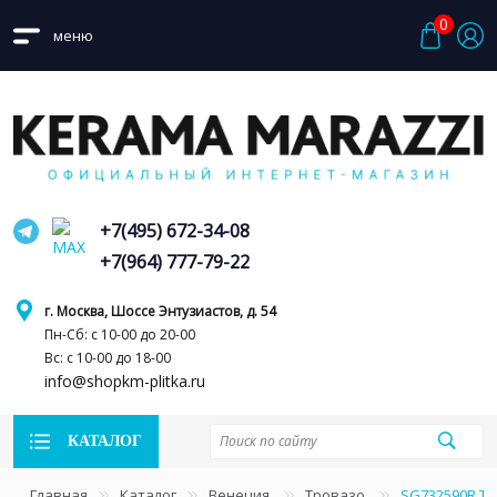
0
меню
+7(495) 672-34-08
+7(964) 777-79-22
г. Москва, Шоссе Энтузиастов, д. 54
Пн-Сб: с 10-00 до 20-00
Вс: с 10-00 до 18-00
info@shopkm-plitka.ru
КАТАЛОГ
Главная
Каталог
Венеция
Тровазо
SG732590R Т