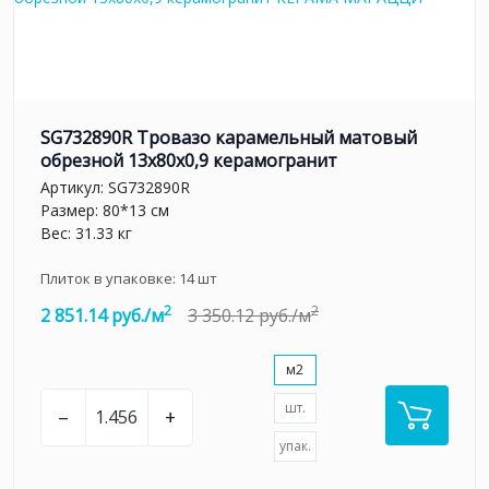
SG732890R Тровазо карамельный матовый
обрезной 13x80x0,9 керамогранит
Артикул:
SG732890R
Размер: 80*13 см
Вес: 31.33 кг
Плиток в упаковке:
14
шт
2
2
2 851.14 руб./м
3 350.12 руб./м
м2
шт.
–
+
упак.