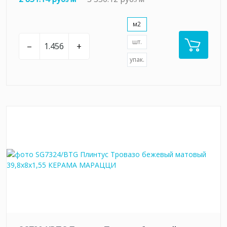
м2
шт.
–
+
упак.