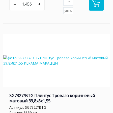
шт.
–
+
упак.
SG7327/BTG Плинтус Тровазо коричневый
матовый 39,8x8x1,55
Артикул:
SG7327/BTG
Размер: 8*39 см