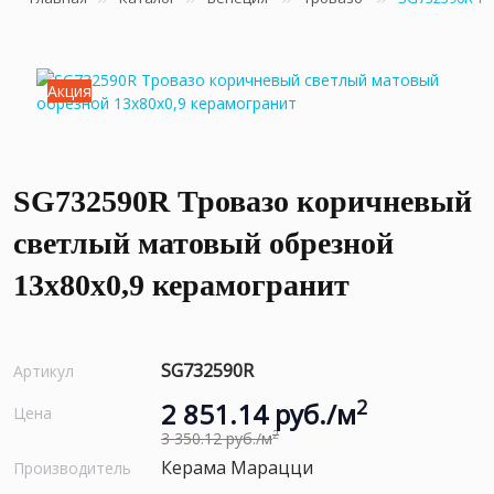
Акция
SG732590R Тровазо коричневый
светлый матовый обрезной
13x80x0,9 керамогранит
SG732590R
Артикул
2
2 851.14 руб./м
Цена
2
3 350.12 руб./м
Керама Марацци
Производитель