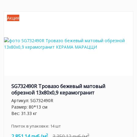
Акция
SG732490R Тровазо бежевый матовый
обрезной 13x80x0,9 керамогранит
Артикул:
SG732490R
Размер: 80*13 см
Вес: 31.33 кг
Плиток в упаковке:
14
шт
2
2
2 851.14 руб./м
3 350.12 руб./м