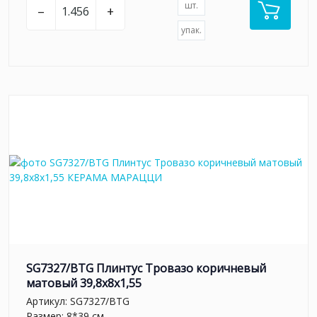
шт.
–
+
упак.
SG7327/BTG Плинтус Тровазо коричневый
матовый 39,8x8x1,55
Артикул:
SG7327/BTG
Размер: 8*39 см