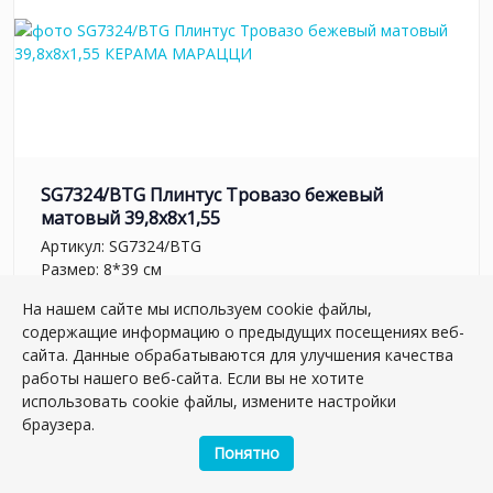
SG7324/BTG Плинтус Тровазо бежевый
матовый 39,8x8x1,55
Артикул:
SG7324/BTG
Размер: 8*39 см
Вес: 0.788 кг
На нашем сайте мы используем cookie файлы,
содержащие информацию о предыдущих посещениях веб-
Плиток в упаковке:
19
шт
сайта. Данные обрабатываются для улучшения качества
430.66 руб.
работы нашего веб-сайта. Если вы не хотите
использовать cookie файлы, измените настройки
браузера.
шт.
–
+
Понятно