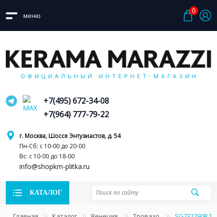
0
меню
+7(495) 672-34-08
+7(964) 777-79-22
г. Москва, Шоссе Энтузиастов, д. 54
Пн-Сб: с 10-00 до 20-00
Вс: с 10-00 до 18-00
info@shopkm-plitka.ru
КАТАЛОГ
Главная
Каталог
Венеция
Тровазо
SG732290R Т