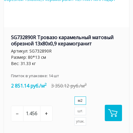
SG732890R Тровазо карамельный матовый
обрезной 13x80x0,9 керамогранит
Артикул:
SG732890R
Размер: 80*13 см
Вес: 31.33 кг
Плиток в упаковке:
14
шт
2
2
2 851.14 руб./м
3 350.12 руб./м
м2
шт.
–
+
упак.