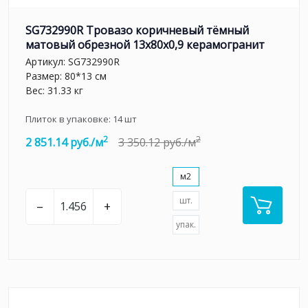
SG732990R Тровазо коричневый тёмный
матовый обрезной 13x80x0,9 керамогранит
Артикул:
SG732990R
Размер: 80*13 см
Вес: 31.33 кг
Плиток в упаковке:
14
шт
2
2
2 851.14 руб./м
3 350.12 руб./м
м2
шт.
–
+
упак.