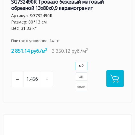
SG732490R Тровазо бежевый матовый
обрезной 13x80x0,9 керамогранит
Артикул:
SG732490R
Размер: 80*13 см
Вес: 31.33 кг
Плиток в упаковке:
14
шт
2
2
2 851.14 руб./м
3 350.12 руб./м
м2
шт.
–
+
упак.