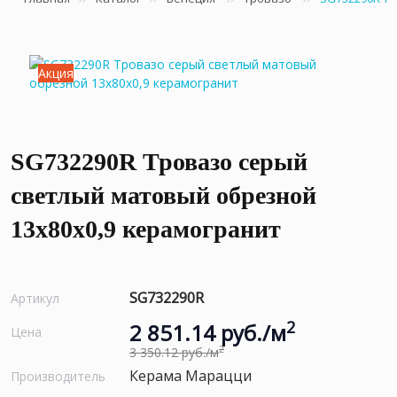
Акция
SG732290R Тровазо серый
светлый матовый обрезной
13x80x0,9 керамогранит
SG732290R
Артикул
2
2 851.14 руб./м
Цена
2
3 350.12 руб./м
Керама Марацци
Производитель