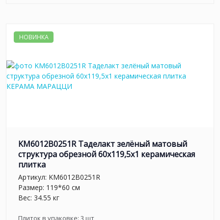
НОВИНКА
KM6012B0251R Таделакт зелёный матовый
структура обрезной 60x119,5x1 керамическая
плитка
Артикул:
KM6012B0251R
Размер: 119*60 см
Вес: 34.55 кг
Плиток в упаковке:
3
шт