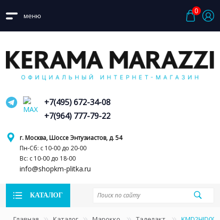
0
меню
+7(495) 672-34-08
+7(964) 777-79-22
г. Москва, Шоссе Энтузиастов, д. 54
Пн-Сб: с 10-00 до 20-00
Вс: с 10-00 до 18-00
info@shopkm-plitka.ru
КАТАЛОГ
Главная
Каталог
Марокко
Таделакт
KMD2HID006