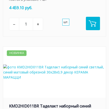
4 459.10 руб.
шт.
–
+
НОВИНКА
KMD2HID011BR Таделакт наборный синий