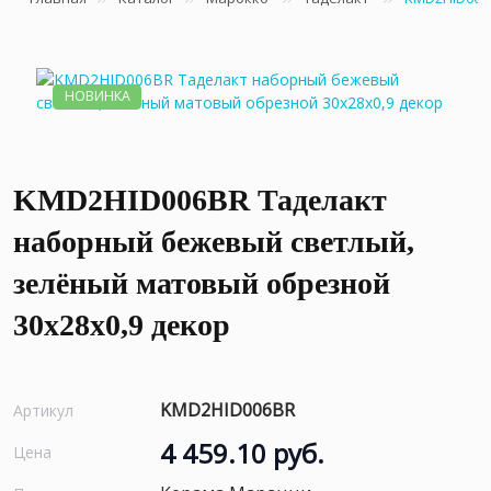
НОВИНКА
KMD2HID006BR Таделакт
наборный бежевый светлый,
зелёный матовый обрезной
30x28x0,9 декор
KMD2HID006BR
Артикул
4 459.10 руб.
Цена