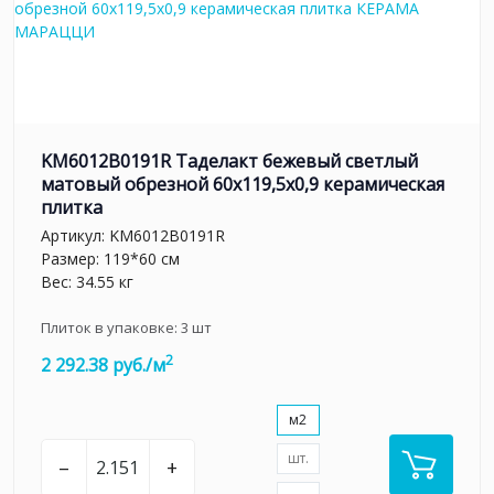
KM6012B0191R Таделакт бежевый светлый
матовый обрезной 60x119,5x0,9 керамическая
плитка
Артикул:
KM6012B0191R
Размер: 119*60 см
Вес: 34.55 кг
Плиток в упаковке:
3
шт
2
2 292.38 руб./м
м2
шт.
–
+