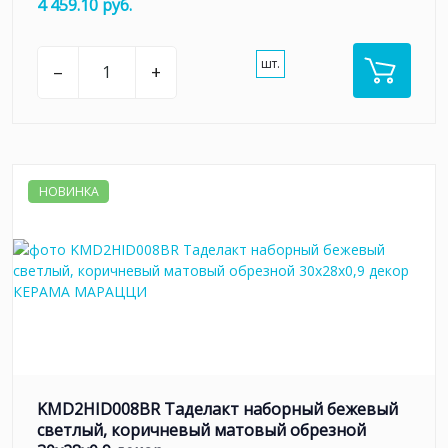
4 459.10 руб.
шт.
–
+
НОВИНКА
KMD2HID008BR Таделакт наборный бежевый
светлый, коричневый матовый обрезной