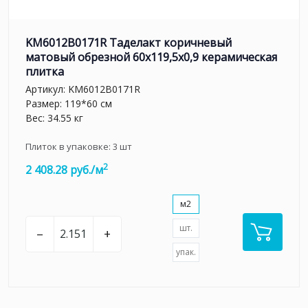
KM6012B0171R Таделакт коричневый
матовый обрезной 60x119,5x0,9 керамическая
плитка
Артикул:
KM6012B0171R
Размер: 119*60 см
Вес: 34.55 кг
Плиток в упаковке:
3
шт
2
2 408.28 руб./м
м2
шт.
–
+
упак.