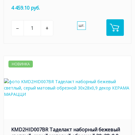
4 459.10 руб.
шт.
–
+
НОВИНКА
KMD2HID007BR Таделакт наборный бежевый