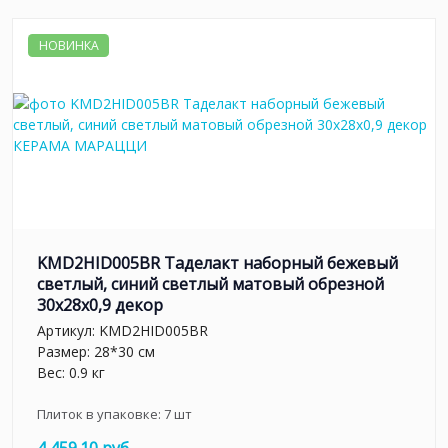
НОВИНКА
KMD2HID005BR Таделакт наборный бежевый
светлый, синий светлый матовый обрезной
30x28x0,9 декор
Артикул:
KMD2HID005BR
Размер: 28*30 см
Вес: 0.9 кг
Плиток в упаковке:
7
шт
4 459.10 руб.