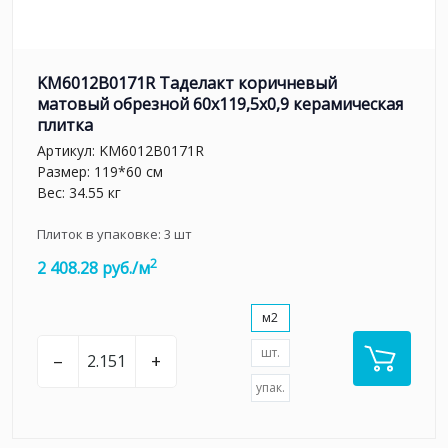
KM6012B0171R Таделакт коричневый
матовый обрезной 60x119,5x0,9 керамическая
плитка
Артикул:
KM6012B0171R
Размер: 119*60 см
Вес: 34.55 кг
Плиток в упаковке:
3
шт
2
2 408.28 руб./м
м2
шт.
–
+
упак.