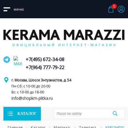
0
меню
+7(495) 672-34-08
+7(964) 777-79-22
г. Москва, Шоссе Энтузиастов, д. 54
Пн-Сб: с 10-00 до 20-00
Вс: с 10-00 до 18-00
info@shopkm-plitka.ru
КАТАЛОГ
Главная
Каталог
Марокко
Таделакт
KMD2HID012