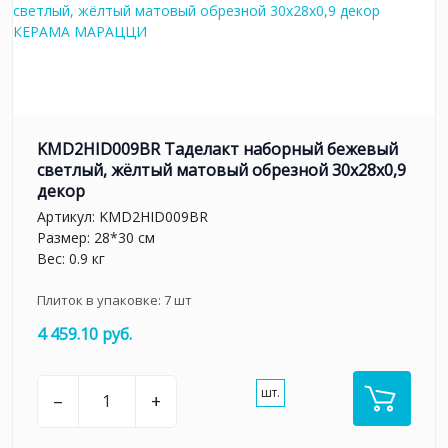
KMD2HID009BR Таделакт наборный бежевый
светлый, жёлтый матовый обрезной 30x28x0,9
декор
Артикул:
KMD2HID009BR
Размер: 28*30 см
Вес: 0.9 кг
Плиток в упаковке:
7
шт
4 459.10 руб.
шт.
–
+