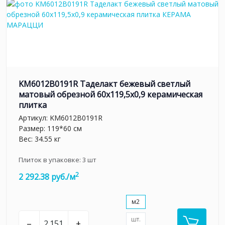
KM6012B0191R Таделакт бежевый светлый
матовый обрезной 60x119,5x0,9 керамическая
плитка
Артикул:
KM6012B0191R
Размер: 119*60 см
Вес: 34.55 кг
Плиток в упаковке:
3
шт
2
2 292.38 руб./м
м2
шт.
–
+