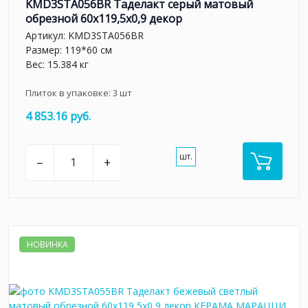
KMD3STA056BR Таделакт серый матовый
обрезной 60x119,5x0,9 декор
Артикул:
KMD3STA056BR
Размер: 119*60 см
Вес: 15.384 кг
Плиток в упаковке:
3
шт
4 853.16 руб.
шт.
–
+
НОВИНКА