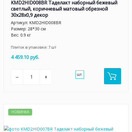
KMD2HID008BR Таделакт наборный бежевый
светлый, коричневый матовый обрезной
30x28x0,9 декор
Артикул:
KMD2HID008BR
Размер: 28*30 см
Вес: 0.9 кг
Плиток в упаковке:
7
шт
4 459.10 руб.
шт.
–
+
НОВИНКА