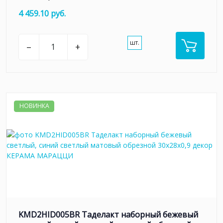
4 459.10 руб.
шт.
–
+
НОВИНКА
KMD2HID005BR Таделакт наборный бежевый