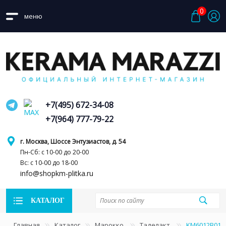
0
меню
+7(495) 672-34-08
+7(964) 777-79-22
г. Москва, Шоссе Энтузиастов, д. 54
Пн-Сб: с 10-00 до 20-00
Вс: с 10-00 до 18-00
info@shopkm-plitka.ru
КАТАЛОГ
Главная
Каталог
Марокко
Таделакт
KM6012B014