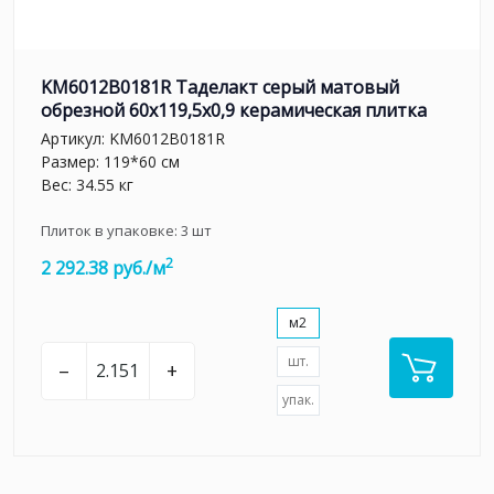
KM6012B0181R Таделакт серый матовый
обрезной 60x119,5x0,9 керамическая плитка
Артикул:
KM6012B0181R
Размер: 119*60 см
Вес: 34.55 кг
Плиток в упаковке:
3
шт
2
2 292.38 руб./м
м2
шт.
–
+
упак.