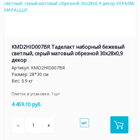
KMD2HID007BR Таделакт наборный бежевый
светлый, серый матовый обрезной 30x28x0,9
декор
Артикул:
KMD2HID007BR
Размер: 28*30 см
Вес: 0.9 кг
Плиток в упаковке:
7
шт
4 459.10 руб.
шт.
–
+