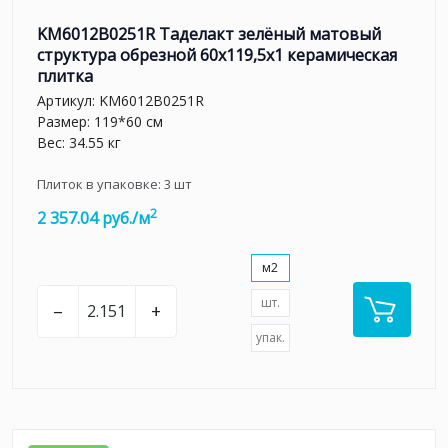
KM6012B0251R Таделакт зелёный матовый
структура обрезной 60x119,5x1 керамическая
плитка
Артикул:
KM6012B0251R
Размер: 119*60 см
Вес: 34.55 кг
Плиток в упаковке:
3
шт
2
2 357.04 руб./м
м2
шт.
–
+
упак.