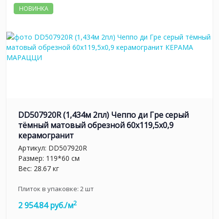
НОВИНКА
DD507920R (1,434м 2пл) Чеппо ди Гре серый
тёмный матовый обрезной 60x119,5x0,9
керамогранит
Артикул:
DD507920R
Размер: 119*60 см
Вес: 28.67 кг
Плиток в упаковке:
2
шт
2
2 954.84 руб./м