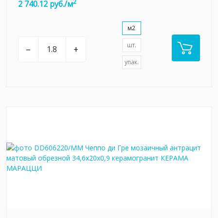
2
2 740.12 руб./м
м2
шт.
–
+
упак.