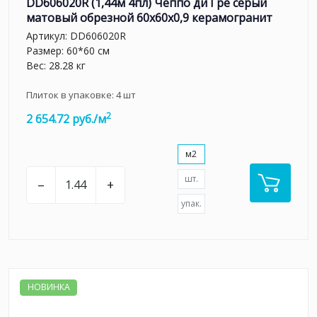
DD606020R (1,44м 4пл) Чеппо ди Гре серый
матовый обрезной 60x60x0,9 керамогранит
Артикул:
DD606020R
Размер: 60*60 см
Вес: 28.28 кг
Плиток в упаковке:
4
шт
2
2 654.72 руб./м
м2
шт.
–
+
упак.
НОВИНКА