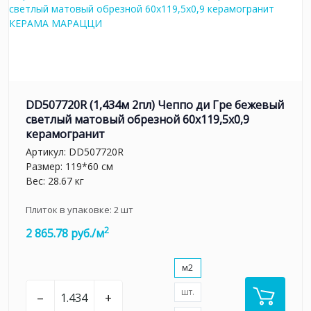
DD507720R (1,434м 2пл) Чеппо ди Гре бежевый
светлый матовый обрезной 60x119,5x0,9
керамогранит
Артикул:
DD507720R
Размер: 119*60 см
Вес: 28.67 кг
Плиток в упаковке:
2
шт
2
2 865.78 руб./м
м2
шт.
–
+