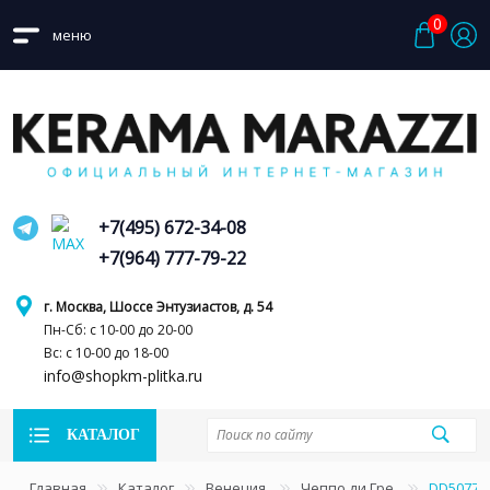
0
меню
+7(495) 672-34-08
+7(964) 777-79-22
г. Москва, Шоссе Энтузиастов, д. 54
Пн-Сб: с 10-00 до 20-00
Вс: с 10-00 до 18-00
info@shopkm-plitka.ru
КАТАЛОГ
Главная
Каталог
Венеция
Чеппо ди Гре
DD50772