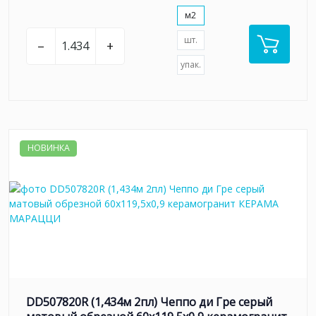
м2
шт.
–
+
упак.
НОВИНКА
DD507820R (1,434м 2пл) Чеппо ди Гре серый