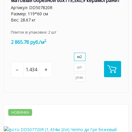
матовый обрезной 60x119,5x0,9 керамогранит
Артикул:
DD507820R
Размер: 119*60 см
Вес: 28.67 кг
Плиток в упаковке:
2
шт
2
2 865.78 руб./м
м2
шт.
–
+
упак.
НОВИНКА