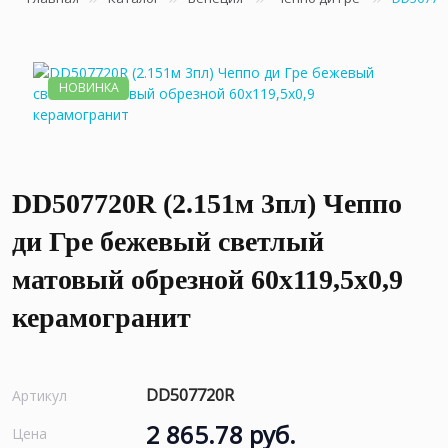
НОВИНКА
DD507720R (2.151м 3пл) Чеппо
ди Гре бежевый светлый
матовый обрезной 60x119,5x0,9
керамогранит
DD507720R
Артикул
2 865.78 руб.
Цена