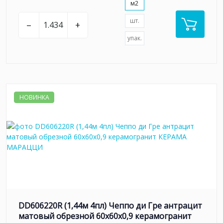
м2
шт.
–
+
упак.
НОВИНКА
DD606220R (1,44м 4пл) Чеппо ди Гре антрацит
матовый обрезной 60x60x0,9 керамогранит