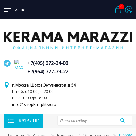
0
меню
+7(495) 672-34-08
+7(964) 777-79-22
г. Москва, Шоссе Энтузиастов, д. 54
Пн-Сб: с 10-00 до 20-00
Вс: с 10-00 до 18-00
info@shopkm-plitka.ru
КАТАЛОГ
Главная
Каталог
Венеция
Чеппо ди Гре
DD60612