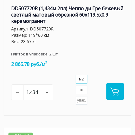
DD507720R (1,434м 2пл) Чеппо ди Гре бежевый
светлый матовый обрезной 60x119,5x0,9
керамогранит
Артикул:
DD507720R
Размер: 119*60 см
Вес: 28.67 кг
Плиток в упаковке:
2
шт
2
2 865.78 руб./м
м2
шт.
–
+
упак.