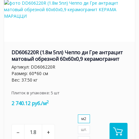
DD606220R (1.8м 5пл) Чеппо ди Гре антрацит
матовый обрезной 60x60x0,9 керамогранит
Артикул:
DD606220R
Размер: 60*60 см
Вес: 37.50 кг
Плиток в упаковке:
5
шт
2
2 740.12 руб./м
м2
шт.
–
+