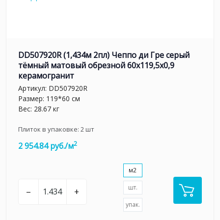
DD507920R (1,434м 2пл) Чеппо ди Гре серый
тёмный матовый обрезной 60x119,5x0,9
керамогранит
Артикул:
DD507920R
Размер: 119*60 см
Вес: 28.67 кг
Плиток в упаковке:
2
шт
2
2 954.84 руб./м
м2
шт.
–
+
упак.