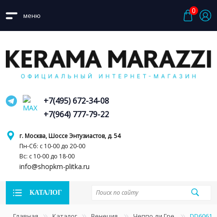
0
меню
+7(495) 672-34-08
+7(964) 777-79-22
г. Москва, Шоссе Энтузиастов, д. 54
Пн-Сб: с 10-00 до 20-00
Вс: с 10-00 до 18-00
info@shopkm-plitka.ru
КАТАЛОГ
Главная
Каталог
Венеция
Чеппо ди Гре
DD60612