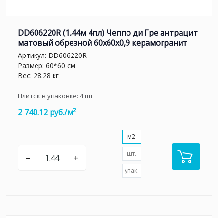
DD606220R (1,44м 4пл) Чеппо ди Гре антрацит
матовый обрезной 60x60x0,9 керамогранит
Артикул:
DD606220R
Размер: 60*60 см
Вес: 28.28 кг
Плиток в упаковке:
4
шт
2
2 740.12 руб./м
м2
шт.
–
+
упак.