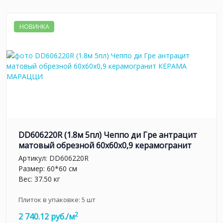
НОВИНКА
DD606220R (1.8м 5пл) Чеппо ди Гре антрацит
матовый обрезной 60x60x0,9 керамогранит
Артикул:
DD606220R
Размер: 60*60 см
Вес: 37.50 кг
Плиток в упаковке:
5
шт
2
2 740.12 руб./м