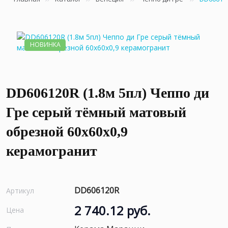
НОВИНКА
DD606120R (1.8м 5пл) Чеппо ди
Гре серый тёмный матовый
обрезной 60x60x0,9
керамогранит
DD606120R
Артикул
2 740.12 руб.
Цена