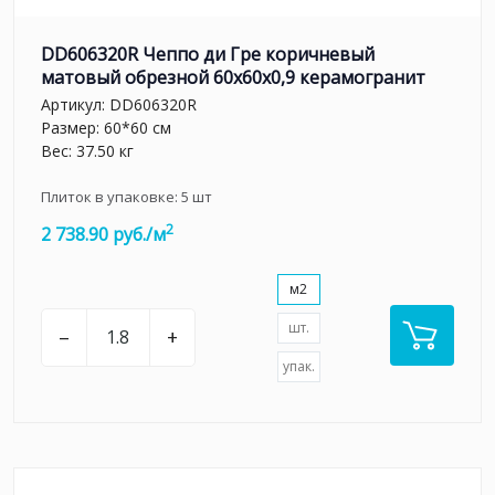
DD606320R Чеппо ди Гре коричневый
матовый обрезной 60x60x0,9 керамогранит
Артикул:
DD606320R
Размер: 60*60 см
Вес: 37.50 кг
Плиток в упаковке:
5
шт
2
2 738.90 руб./м
м2
шт.
–
+
упак.