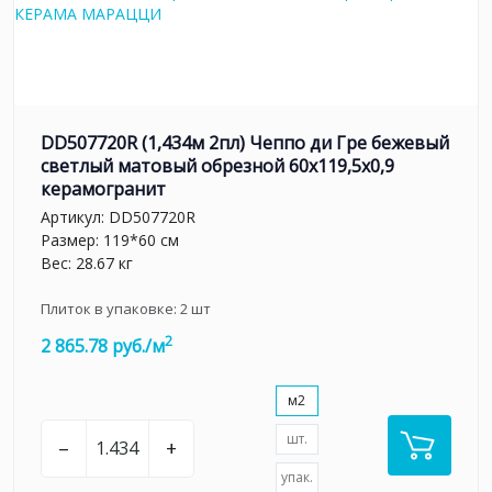
DD507720R (1,434м 2пл) Чеппо ди Гре бежевый
светлый матовый обрезной 60x119,5x0,9
керамогранит
Артикул:
DD507720R
Размер: 119*60 см
Вес: 28.67 кг
Плиток в упаковке:
2
шт
2
2 865.78 руб./м
м2
шт.
–
+
упак.