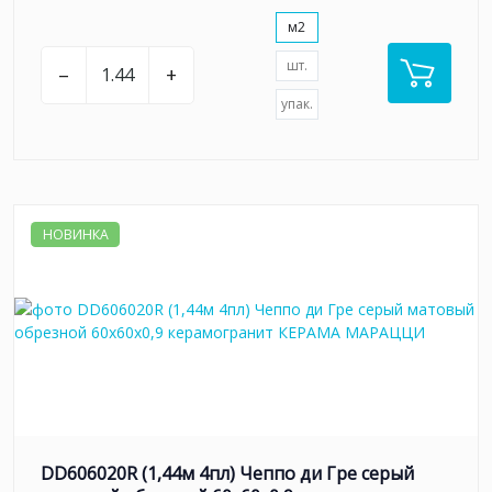
м2
шт.
–
+
упак.
НОВИНКА
DD606020R (1,44м 4пл) Чеппо ди Гре серый