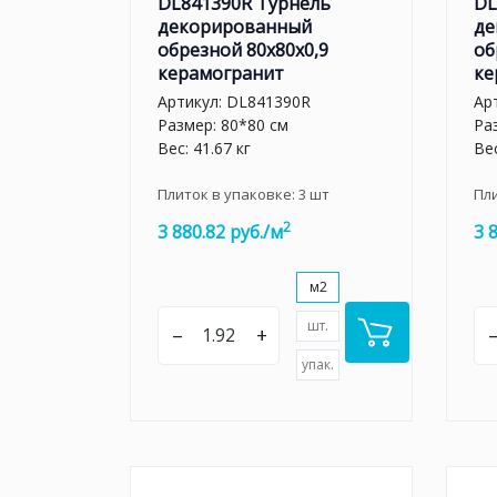
DL841390R Турнель
DL
декорированный
де
обрезной 80x80x0,9
об
керамогранит
ке
Артикул:
DL841390R
Ар
Размер: 80*80 см
Ра
Вес: 41.67 кг
Вес
Плиток в упаковке:
3
шт
Пл
2
3 880.82 руб./м
3 
м2
шт.
–
+
упак.