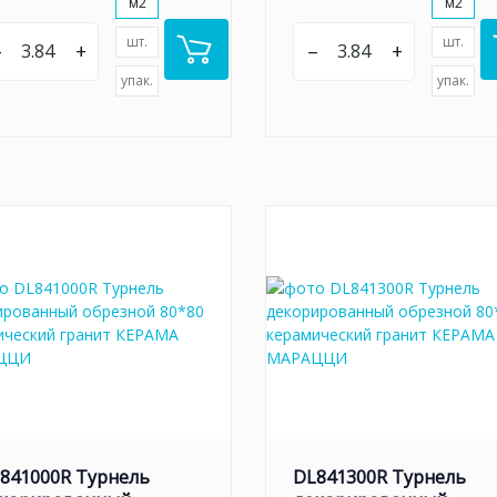
м2
м2
шт.
шт.
–
+
–
+
упак.
упак.
841000R Турнель
DL841300R Турнель