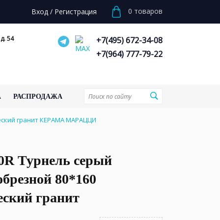
0
товаров
Вход
/
Регистрация
д. 54
+7(495) 672-34-08
+7(964) 777-79-22
А
РАСПРОДАЖА
еский гранит КЕРАМА МАРАЦЦИ
0R Турнель серый
брезной 80*160
еский гранит