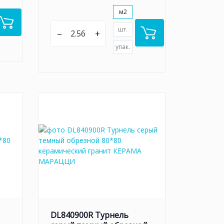
м2
шт.
–
+
упак.
DL840900R Турнель