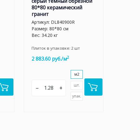
серый темный обрезной
80*80 керамический
гранит
Артикул:
DL840900R
Размер: 80*80 см
Вес: 34.20 кг
Плиток в упаковке:
2
шт
2
2 883.60 руб./м
м2
шт.
–
+
упак.