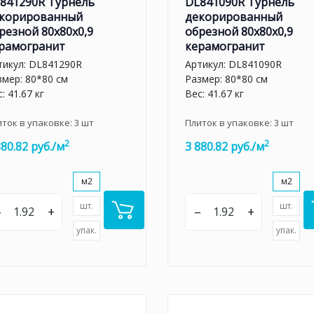
841290R Турнель
DL841090R Турнель
корированный
декорированный
резной 80x80x0,9
обрезной 80x80x0,9
рамогранит
керамогранит
тикул:
DL841290R
Артикул:
DL841090R
змер: 80*80 см
Размер: 80*80 см
: 41.67 кг
Вес: 41.67 кг
иток в упаковке:
3
шт
Плиток в упаковке:
3
шт
2
2
880.82 руб./м
3 880.82 руб./м
м2
м2
шт.
шт.
–
+
–
+
упак.
упак.