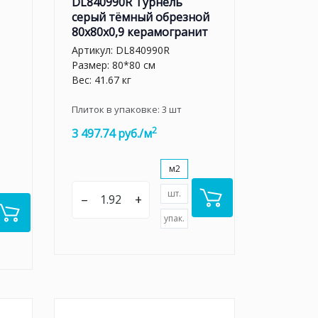
DL840990R Турнель
серый тёмный обрезной
80x80x0,9 керамогранит
Артикул:
DL840990R
Размер: 80*80 см
Вес: 41.67 кг
Плиток в упаковке:
3
шт
2
3 497.74 руб./м
м2
шт.
–
+
упак.