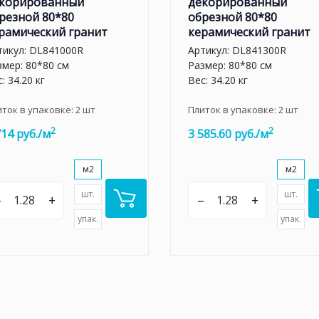
корированный
декорированный
резной 80*80
обрезной 80*80
рамический гранит
керамический гранит
тикул:
DL841000R
Артикул:
DL841300R
змер: 80*80 см
Размер: 80*80 см
: 34.20 кг
Вес: 34.20 кг
иток в упаковке:
2
шт
Плиток в упаковке:
2
шт
2
2
714 руб./м
3 585.60 руб./м
м2
м2
шт.
шт.
–
+
–
+
упак.
упак.