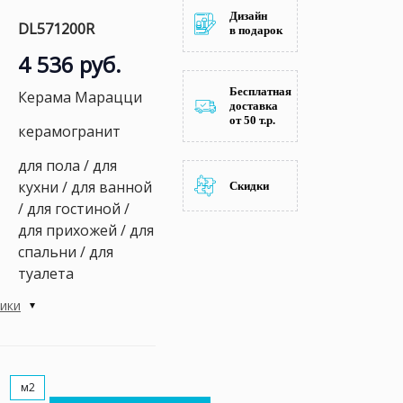
Дизайн
DL571200R
в подарок
4 536 руб.
Бесплатная
Керама Марацци
доставка
от 50 т.р.
керамогранит
для пола / для
кухни / для ванной
Скидки
/ для гостиной /
для прихожей / для
спальни / для
туалета
тики
м2