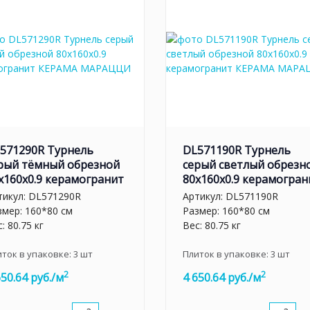
571290R Турнель
DL571190R Турнель
рый тёмный обрезной
серый светлый обрезн
x160x0.9 керамогранит
80x160x0.9 керамогран
тикул:
DL571290R
Артикул:
DL571190R
змер: 160*80 см
Размер: 160*80 см
: 80.75 кг
Вес: 80.75 кг
иток в упаковке:
3
шт
Плиток в упаковке:
3
шт
2
2
650.64 руб./м
4 650.64 руб./м