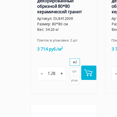
декорированный
де
обрезной 80*80
об
керамический гранит
ке
Артикул:
DL841200R
Ар
Размер: 80*80 см
Ра
Вес: 34.20 кг
Вес
Плиток в упаковке:
2
шт
Пл
2
3 714 руб./м
3 
м2
шт.
–
+
упак.