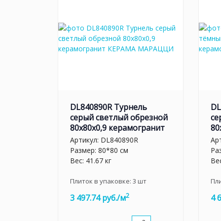
DL840890R Турнель
DL
серый светлый обрезной
се
80x80x0,9 керамогранит
80
Артикул:
DL840890R
Ар
Размер: 80*80 см
Ра
Вес: 41.67 кг
Вес
Плиток в упаковке:
3
шт
Пл
2
3 497.74 руб./м
4 