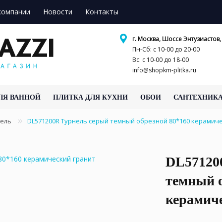
компании
Новости
Контакты
г. Москва, Шоссе Энтузиастов, 
Пн-Сб: с 10-00 до 20-00
Вс: с 10-00 до 18-00
info@shopkm-plitka.ru
ЛЯ ВАННОЙ
ПЛИТКА ДЛЯ КУХНИ
ОБОИ
САНТЕХНИК
нель
DL571200R Турнель серый темный обрезной 80*160 керамич
DL57120
темный о
керамич