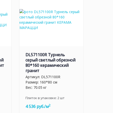
DL571100R Турнель
ой
серый светлый обрезной
ит
80*160 керамический
гранит
Артикул:
DL571100R
Размер: 160*80 см
Вес: 70.05 кг
Плиток в упаковке:
2
шт
2
4 536 руб./м