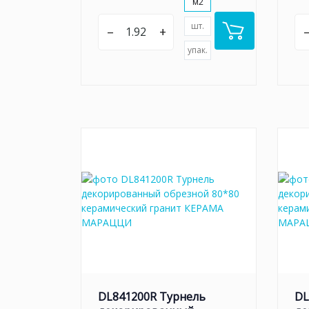
м2
шт.
–
+
упак.
DL841200R Турнель
DL