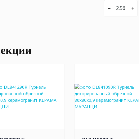
–
+
лекции