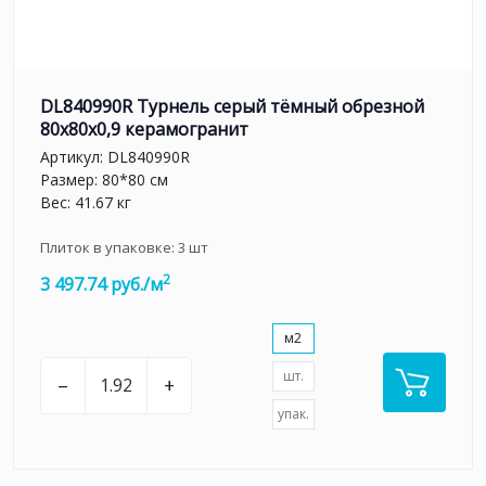
DL840990R Турнель серый тёмный обрезной
80x80x0,9 керамогранит
Артикул:
DL840990R
Размер: 80*80 см
Вес: 41.67 кг
Плиток в упаковке:
3
шт
2
3 497.74 руб./м
м2
шт.
–
+
упак.