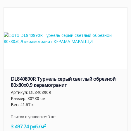
DL840890R Турнель серый светлый обрезной
80x80x0,9 керамогранит
Артикул:
DL840890R
Размер: 80*80 см
Вес: 41.67 кг
Плиток в упаковке:
3
шт
2
3 497.74 руб./м