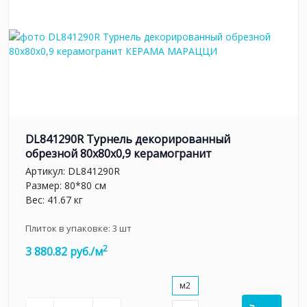
DL841290R Турнель декорированный
обрезной 80x80x0,9 керамогранит
Артикул:
DL841290R
Размер: 80*80 см
Вес: 41.67 кг
Плиток в упаковке:
3
шт
2
3 880.82 руб./м
м2