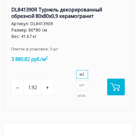
DL841390R Турнель декорированный
обрезной 80x80x0,9 керамогранит
Артикул:
DL841390R
Размер: 80*80 см
Вес: 41.67 кг
Плиток в упаковке:
3
шт
2
3 880.82 руб./м
м2
шт.
–
+
упак.