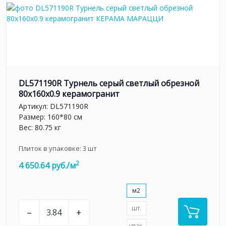
DL571190R Турнель серый светлый обрезной
80x160x0.9 керамогранит
Артикул:
DL571190R
Размер: 160*80 см
Вес: 80.75 кг
Плиток в упаковке:
3
шт
2
4 650.64 руб./м
м2
шт.
–
+
упак.