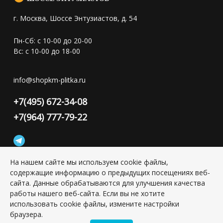
г. Москва, Шоссе Энтузиастов, д. 54
Пн-Сб: с 10-00 до 20-00
Вс: с 10-00 до 18-00
info@shopkm-plitka.ru
+7(495) 672-34-08
+7(964) 777-79-22
На нашем сайте мы используем cookie файлы,
содержащие информацию о предыдущих посещениях веб-
Конфиденциальность персональной информации
сайта. Данные обрабатываются для улучшения качества
работы нашего веб-сайта. Если вы не хотите
использовать cookie файлы, измените настройки
Copyright © 2026 ИП Григорьян Юлия Сергеевна, ИНН:
501703338416
браузера.