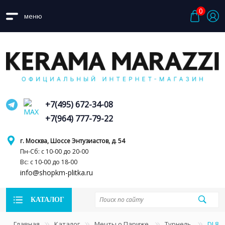
0
меню
+7(495) 672-34-08
+7(964) 777-79-22
г. Москва, Шоссе Энтузиастов, д. 54
Пн-Сб: с 10-00 до 20-00
Вс: с 10-00 до 18-00
info@shopkm-plitka.ru
КАТАЛОГ
Главная
Каталог
Мечты о Париже
Турнель
DL84