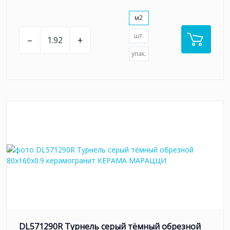
м2
шт.
–
+
упак.
DL571290R Турнель серый тёмный обрезной