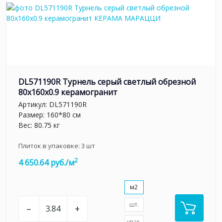
DL571190R Турнель серый светлый обрезной
80x160x0.9 керамогранит
Артикул:
DL571190R
Размер: 160*80 см
Вес: 80.75 кг
Плиток в упаковке:
3
шт
2
4 650.64 руб./м
м2
шт.
–
+
упак.