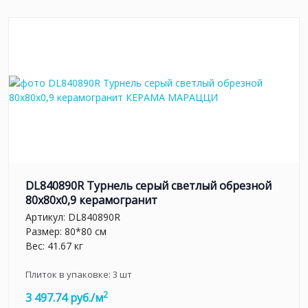
DL840890R Турнель серый светлый обрезной
80x80x0,9 керамогранит
Артикул:
DL840890R
Размер: 80*80 см
Вес: 41.67 кг
Плиток в упаковке:
3
шт
2
3 497.74 руб./м