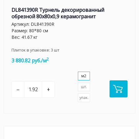
DL841390R Турнель декорированный
обрезной 80x80x0,9 керамогранит
Артикул:
DL841390R
Размер: 80*80 см
Вес: 41.67 кг
Плиток в упаковке:
3
шт
2
3 880.82 руб./м
м2
шт.
–
+
упак.