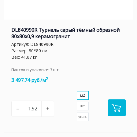
DL840990R Турнель серый тёмный обрезной
80x80x0,9 керамогранит
Артикул:
DL840990R
Размер: 80*80 см
Вес: 41.67 кг
Плиток в упаковке:
3
шт
2
3 497.74 руб./м
м2
шт.
–
+
упак.