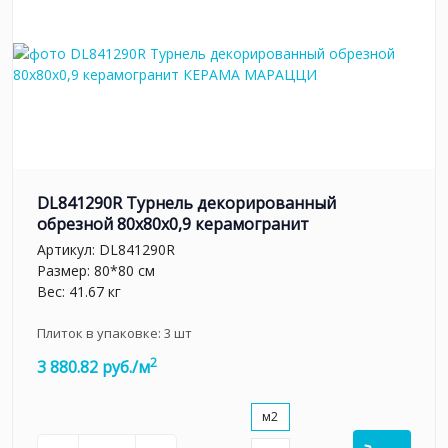
DL841290R Турнель декорированный
обрезной 80x80x0,9 керамогранит
Артикул:
DL841290R
Размер: 80*80 см
Вес: 41.67 кг
Плиток в упаковке:
3
шт
2
3 880.82 руб./м
м2