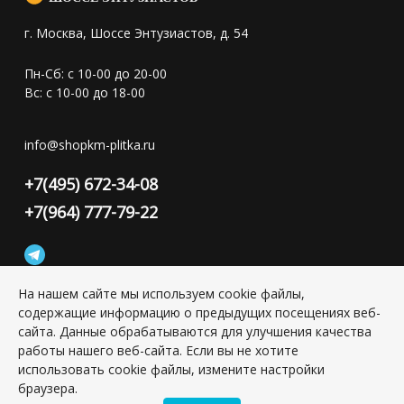
г. Москва, Шоссе Энтузиастов, д. 54
Пн-Сб: с 10-00 до 20-00
Вс: с 10-00 до 18-00
info@shopkm-plitka.ru
+7(495) 672-34-08
+7(964) 777-79-22
На нашем сайте мы используем cookie файлы,
содержащие информацию о предыдущих посещениях веб-
Конфиденциальность персональной информации
сайта. Данные обрабатываются для улучшения качества
работы нашего веб-сайта. Если вы не хотите
использовать cookie файлы, измените настройки
Copyright © 2026 ИП Григорьян Юлия Сергеевна, ИНН:
501703338416
браузера.