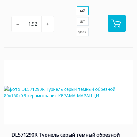
м2
шт.
–
+
упак.
DL571290R Турнель серый тёмный обрезной