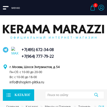
0
меню
+7(495) 672-34-08
+7(964) 777-79-22
г. Москва, Шоссе Энтузиастов, д. 54
Пн-Сб: с 10-00 до 20-00
Вс: с 10-00 до 18-00
info@shopkm-plitka.ru
КАТАЛОГ
Главная
Каталог
Мечты о Париже
Турнель
DL84