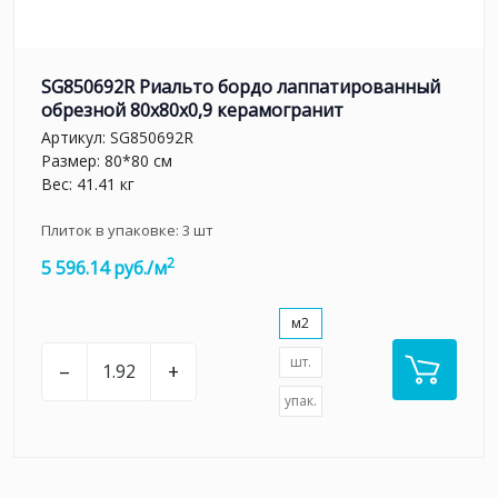
SG850692R Риальто бордо лаппатированный
обрезной 80x80x0,9 керамогранит
Артикул:
SG850692R
Размер: 80*80 см
Вес: 41.41 кг
Плиток в упаковке:
3
шт
2
5 596.14 руб./м
м2
шт.
–
+
упак.