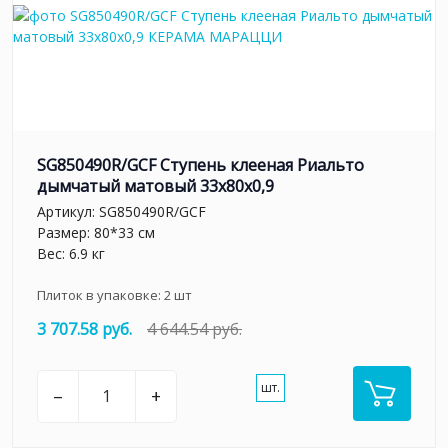
SG850490R/GCF Ступень клееная Риальто
дымчатый матовый 33x80x0,9
Артикул:
SG850490R/GCF
Размер: 80*33 см
Вес: 6.9 кг
Плиток в упаковке:
2
шт
3 707.58 руб.
4 644.54 руб.
шт.
–
+