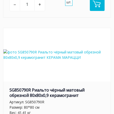
шт.
–
+
SG850790R Риальто чёрный матовый
обрезной 80x80x0,9 керамогранит
Артикул:
SG850790R
Размер: 80*80 см
Вес: 41.41 кг