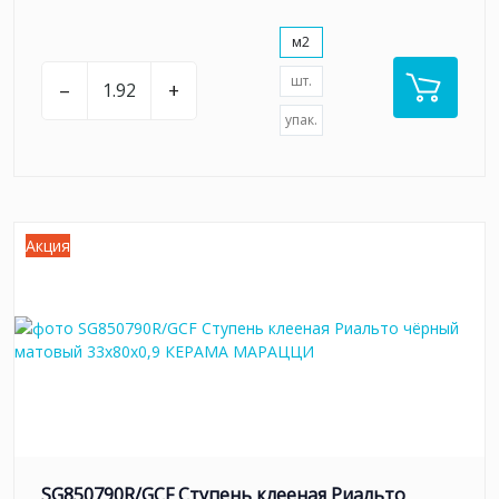
м2
шт.
–
+
упак.
Акция
SG850790R/GCF Ступень клееная Риальто