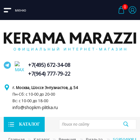
0
меню
+7(495) 672-34-08
+7(964) 777-79-22
г. Москва, Шоссе Энтузиастов, д. 54
Пн-Сб: с 10-00 до 20-00
Вс: с 10-00 до 18-00
info@shopkm-plitka.ru
КАТАЛОГ
Главная
Каталог
Венеция
Риальто
SG850490R Р