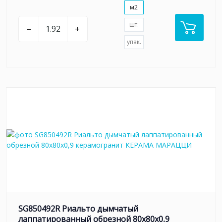
м2
шт.
–
+
упак.
SG850492R Риальто дымчатый
лаппатированный обрезной 80x80x0,9