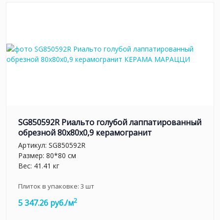
SG850592R Риальто голубой лаппатированный
обрезной 80x80x0,9 керамогранит
Артикул:
SG850592R
Размер: 80*80 см
Вес: 41.41 кг
Плиток в упаковке:
3
шт
2
5 347.26 руб./м