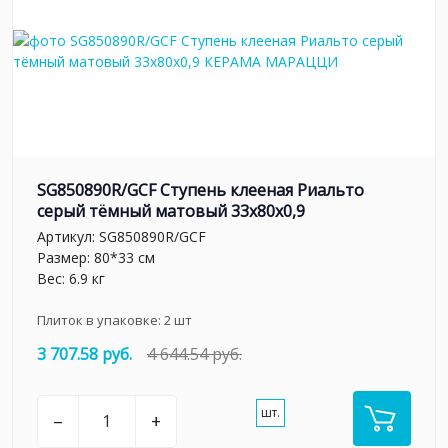
SG850890R/GCF Ступень клееная Риальто
серый тёмный матовый 33x80x0,9
Артикул:
SG850890R/GCF
Размер: 80*33 см
Вес: 6.9 кг
Плиток в упаковке:
2
шт
3 707.58 руб.
4 644.54 руб.
шт.
–
+