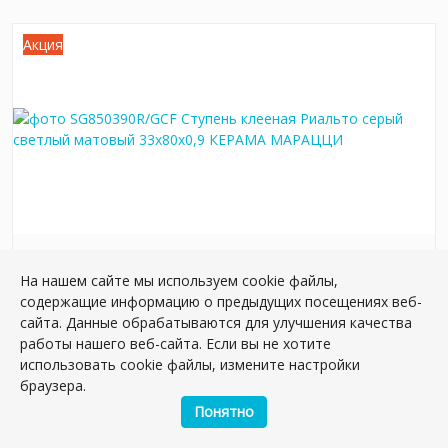
Акция
SG850390R/GCF Ступень клееная Риальто
На нашем сайте мы используем cookie файлы,
серый светлый матовый 33x80x0,9
содержащие информацию о предыдущих посещениях веб-
Артикул:
SG850390R/GCF
сайта. Данные обрабатываются для улучшения качества
Размер: 80*33 см
работы нашего веб-сайта. Если вы не хотите
Вес: 6.9 кг
использовать cookie файлы, измените настройки
браузера.
Плиток в упаковке:
2
шт
Понятно
3 707.58 руб.
4 644.54 руб.