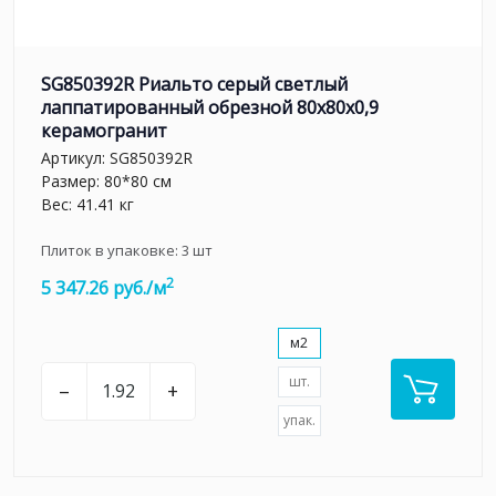
SG850392R Риальто серый светлый
лаппатированный обрезной 80x80x0,9
керамогранит
Артикул:
SG850392R
Размер: 80*80 см
Вес: 41.41 кг
Плиток в упаковке:
3
шт
2
5 347.26 руб./м
м2
шт.
–
+
упак.