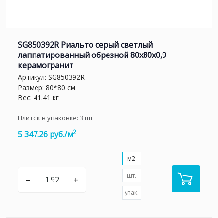
SG850392R Риальто серый светлый
лаппатированный обрезной 80x80x0,9
керамогранит
Артикул:
SG850392R
Размер: 80*80 см
Вес: 41.41 кг
Плиток в упаковке:
3
шт
2
5 347.26 руб./м
м2
шт.
–
+
упак.