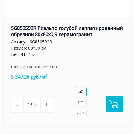
SG850592R Риальто голубой лаппатированный
обрезной 80x80x0,9 керамогранит
Артикул:
SG850592R
Размер: 80*80 см
Вес: 41.41 кг
Плиток в упаковке:
3
шт
2
5 347.26 руб./м
м2
шт.
–
+
упак.