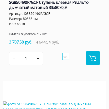
SG850490R/GCF Ступень клееная Риальто
дымчатый матовый 33x80x0,9
Артикул:
SG850490R/GCF
Размер: 80*33 см
Вес: 6.9 кг
Плиток в упаковке:
2
шт
3 707.58 руб.
4 644.54 руб.
шт.
–
+