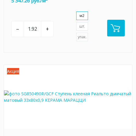
5 347.26 руб./м
м2
шт.
–
+
упак.
Акция