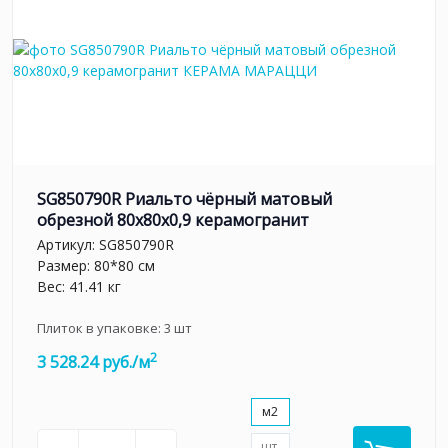
SG850790R Риальто чёрный матовый
обрезной 80x80x0,9 керамогранит
Артикул:
SG850790R
Размер: 80*80 см
Вес: 41.41 кг
Плиток в упаковке:
3
шт
2
3 528.24 руб./м
м2
шт.