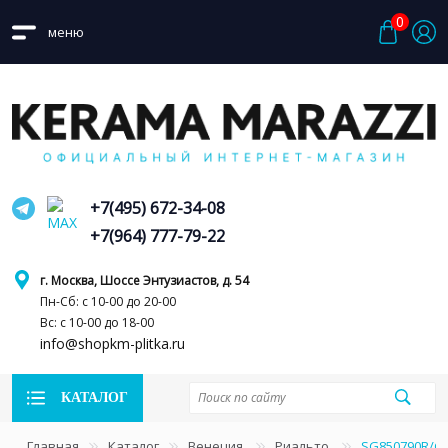
0
меню
+7(495) 672-34-08
+7(964) 777-79-22
г. Москва, Шоссе Энтузиастов, д. 54
Пн-Сб: с 10-00 до 20-00
Вс: с 10-00 до 18-00
info@shopkm-plitka.ru
КАТАЛОГ
Главная
Каталог
Венеция
Риальто
SG850790R/G