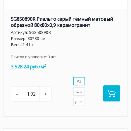
SG850890R Риальто серый тёмный матовый
обрезной 80x80x0,9 керамогранит
Артикул:
SG850890R
Размер: 80*80 см
Вес: 41.41 кг
Плиток в упаковке:
3
шт
2
3 528.24 руб./м
м2
шт.
–
+
упак.