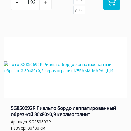
–
+
упак.
SG850692R Риальто бордо лаппатированный
обрезной 80x80x0,9 керамогранит
Артикул:
SG850692R
Размер: 80*80 см