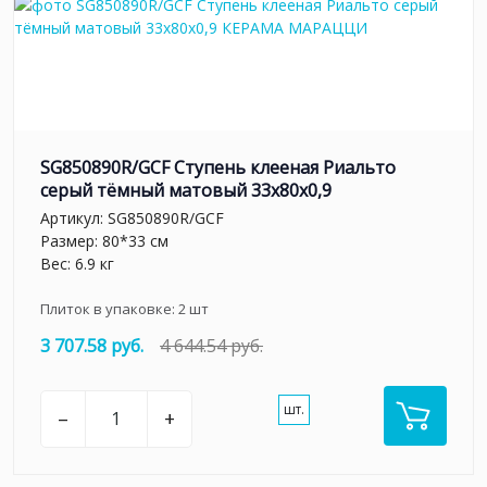
SG850890R/GCF Ступень клееная Риальто
серый тёмный матовый 33x80x0,9
Артикул:
SG850890R/GCF
Размер: 80*33 см
Вес: 6.9 кг
Плиток в упаковке:
2
шт
3 707.58 руб.
4 644.54 руб.
шт.
–
+