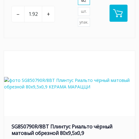
м2
шт.
–
+
упак.
SG850790R/8BT Плинтус Риальто чёрный
матовый обрезной 80x9,5x0,9