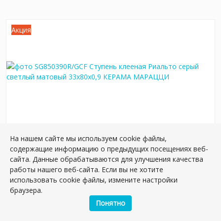
Акция
На нашем сайте мы используем cookie файлы,
SG850390R/GCF Ступень клееная Риальто
содержащие информацию о предыдущих посещениях веб-
серый светлый матовый 33x80x0,9
сайта. Данные обрабатываются для улучшения качества
Артикул:
SG850390R/GCF
работы нашего веб-сайта. Если вы не хотите
Размер: 80*33 см
использовать cookie файлы, измените настройки
Вес: 6.9 кг
браузера.
Понятно
Плиток в упаковке:
2
шт
3 707.58 руб.
4 644.54 руб.