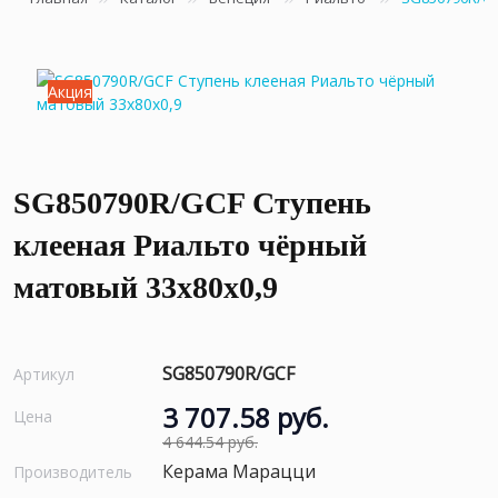
Акция
SG850790R/GCF Ступень
клееная Риальто чёрный
матовый 33x80x0,9
SG850790R/GCF
Артикул
3 707.58 руб.
Цена
4 644.54 руб.
Керама Марацци
Производитель