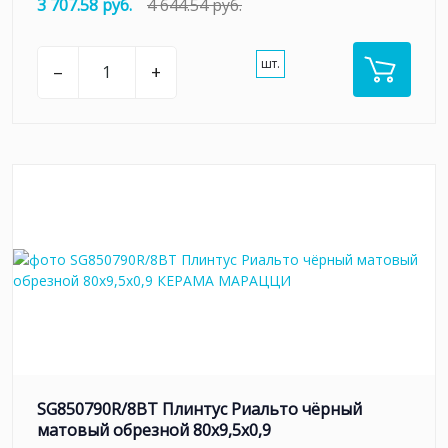
3 707.58 руб.
4 644.54 руб.
шт.
–
+
SG850790R/8BT Плинтус Риальто чёрный
матовый обрезной 80x9,5x0,9