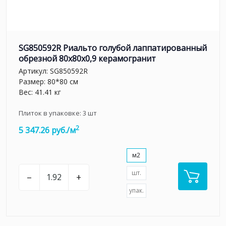
SG850592R Риальто голубой лаппатированный
обрезной 80x80x0,9 керамогранит
Артикул:
SG850592R
Размер: 80*80 см
Вес: 41.41 кг
Плиток в упаковке:
3
шт
2
5 347.26 руб./м
м2
шт.
–
+
упак.