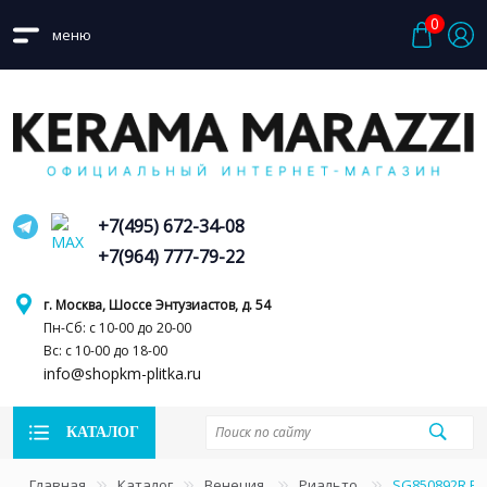
0
меню
+7(495) 672-34-08
+7(964) 777-79-22
г. Москва, Шоссе Энтузиастов, д. 54
Пн-Сб: с 10-00 до 20-00
Вс: с 10-00 до 18-00
info@shopkm-plitka.ru
КАТАЛОГ
Главная
Каталог
Венеция
Риальто
SG850892R Р