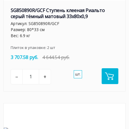
SG850890R/GCF Ступень клееная Риальто
серый тёмный матовый 33x80x0,9
Артикул:
SG850890R/GCF
Размер: 80*33 см
Вес: 6.9 кг
Плиток в упаковке:
2
шт
3 707.58 руб.
4 644.54 руб.
шт.
–
+