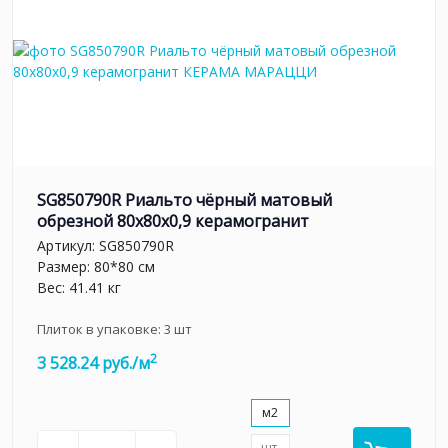
SG850790R Риальто чёрный матовый
обрезной 80x80x0,9 керамогранит
Артикул:
SG850790R
Размер: 80*80 см
Вес: 41.41 кг
Плиток в упаковке:
3
шт
2
3 528.24 руб./м
м2
шт.