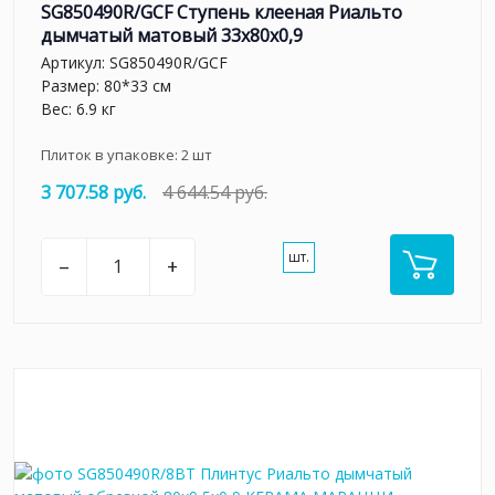
SG850490R/GCF Ступень клееная Риальто
дымчатый матовый 33x80x0,9
Артикул:
SG850490R/GCF
Размер: 80*33 см
Вес: 6.9 кг
Плиток в упаковке:
2
шт
3 707.58 руб.
4 644.54 руб.
шт.
–
+