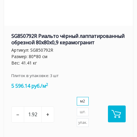
SG850792R Риальто чёрный лаппатированный
обрезной 80x80x0,9 керамогранит
Артикул:
SG850792R
Размер: 80*80 см
Вес: 41.41 кг
Плиток в упаковке:
3
шт
2
5 596.14 руб./м
м2
шт.
–
+
упак.