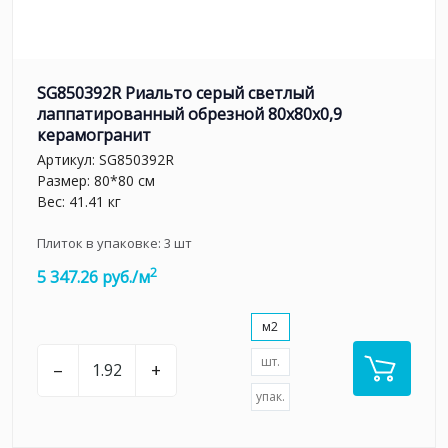
SG850392R Риальто серый светлый
лаппатированный обрезной 80x80x0,9
керамогранит
Артикул:
SG850392R
Размер: 80*80 см
Вес: 41.41 кг
Плиток в упаковке:
3
шт
2
5 347.26 руб./м
м2
шт.
–
+
упак.