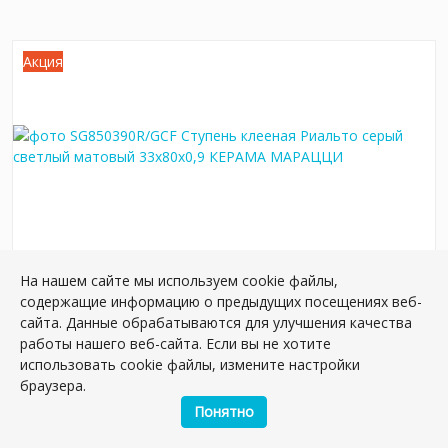
Акция
На нашем сайте мы используем cookie файлы,
SG850390R/GCF Ступень клееная Риальто
содержащие информацию о предыдущих посещениях веб-
серый светлый матовый 33x80x0,9
сайта. Данные обрабатываются для улучшения качества
Артикул:
SG850390R/GCF
работы нашего веб-сайта. Если вы не хотите
Размер: 80*33 см
использовать cookie файлы, измените настройки
Вес: 6.9 кг
браузера.
Понятно
Плиток в упаковке:
2
шт