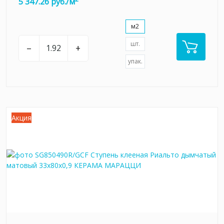
5 347.26 руб./м
м2
шт.
–
+
упак.
Акция