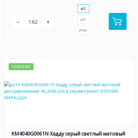
м2
шт.
–
+
упак.
НОВИНКА
KM4040G0061N Хадду серый светлый матовый