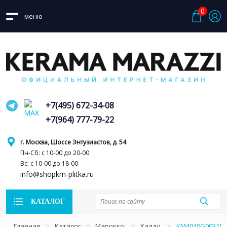
0
меню
+7(495) 672-34-08
+7(964) 777-79-22
г. Москва, Шоссе Энтузиастов, д. 54
Пн-Сб: с 10-00 до 20-00
Вс: с 10-00 до 18-00
info@shopkm-plitka.ru
КАТАЛОГ
Главная
Каталог
Марокко
Хадду
KM4040G0031NB