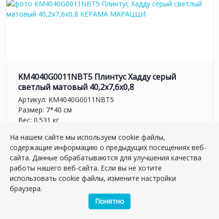
KM4040G0011NBT5 Плинтус Хадду серый
светлый матовый 40,2x7,6x0,8
Артикул:
KM4040G0011NBT5
Размер: 7*40 см
Вес: 0.531 кг
На нашем сайте мы используем cookie файлы,
Плиток в упаковке:
30
шт
содержащие информацию о предыдущих посещениях веб-
261.08 руб.
сайта. Данные обрабатываются для улучшения качества
работы нашего веб-сайта. Если вы не хотите
использовать cookie файлы, измените настройки
шт.
–
+
браузера.
Понятно