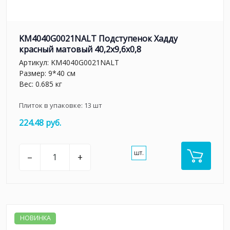
KM4040G0021NALT Подступенок Хадду
красный матовый 40,2x9,6x0,8
Артикул:
KM4040G0021NALT
Размер: 9*40 см
Вес: 0.685 кг
Плиток в упаковке:
13
шт
224.48 руб.
шт.
–
+
НОВИНКА