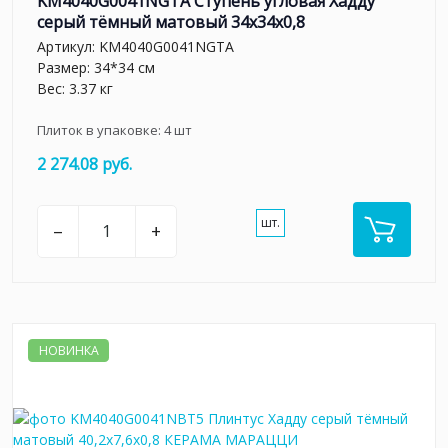
KM4040G0041NGTA Ступень угловая Хадду
серый тёмный матовый 34x34x0,8
Артикул:
KM4040G0041NGTA
Размер: 34*34 см
Вес: 3.37 кг
Плиток в упаковке:
4
шт
2 274.08 руб.
шт.
–
+
НОВИНКА