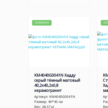
НОВИНКА
НО
KM4040G0041N Хадду
KM
серый тёмный матовый
Ст
40,2x40,2x0,8
Ха
керамогранит
ма
Артикул:
KM4040G0041N
Ар
Размер: 40*40 см
Ра
Вес: 28.37 кг
Вес