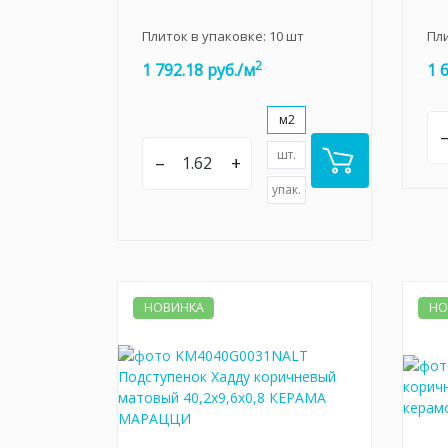
Плиток в упаковке:
10
шт
Пл
2
1 792.18 руб./м
1 
м2
шт.
–
+
упак.
НОВИНКА
НО