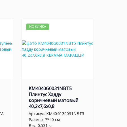
НОВИНКА
KM4040G0031NBT5
Плинтус Хадду
коричневый матовый
40,2x7,6x0,8
TA
Артикул:
KM4040G0031NBT5
Размер: 7*40 см
Вес: 0.531 кг