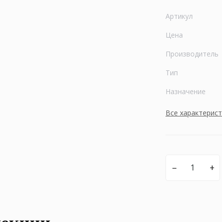
Артикул
Цена
Производитель
Тип
Назначение
Все характерис
–
+