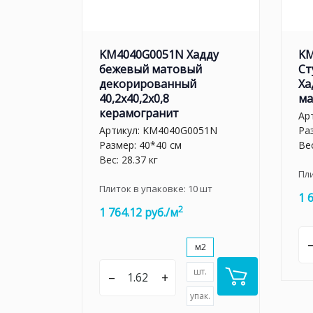
KM4040G0051N Хадду
KM
бежевый матовый
Ст
декорированный
Ха
40,2x40,2x0,8
ма
керамогранит
Ар
Артикул:
KM4040G0051N
Ра
Размер: 40*40 см
Вес
Вес: 28.37 кг
Пл
Плиток в упаковке:
10
шт
1 
2
1 764.12 руб./м
м2
шт.
–
+
упак.