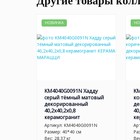
Другие товары кол
НОВИНКА
НО
KM4040G0091N Хадду
KM
серый тёмный матовый
ко
декорированный
де
40,2x40,2x0,8
40
керамогранит
ке
Артикул:
KM4040G0091N
Ар
Размер: 40*40 см
Ра
Вес: 28.37 кг
Вес