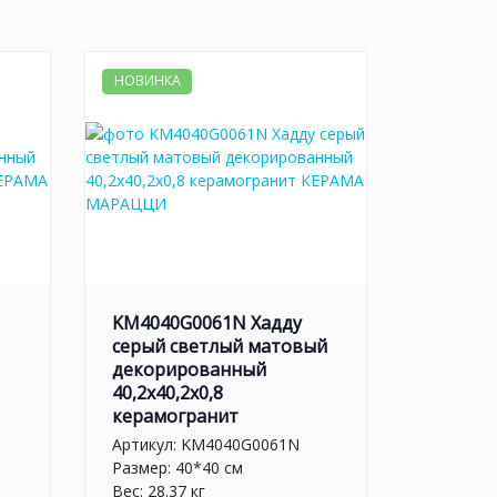
НОВИНКА
KM4040G0061N Хадду
серый светлый матовый
декорированный
40,2x40,2x0,8
керамогранит
Артикул:
KM4040G0061N
Размер: 40*40 см
Вес: 28.37 кг