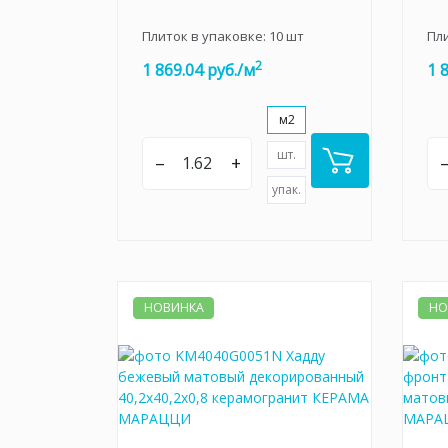
Плиток в упаковке:
10
шт
Пл
2
1 869.04 руб./м
1 
м2
шт.
–
+
упак.
НОВИНКА
НО