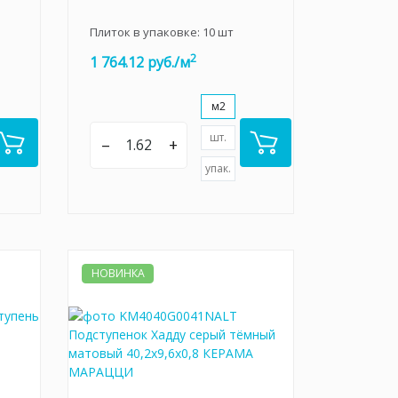
Плиток в упаковке:
10
шт
2
1 764.12 руб./м
м2
шт.
–
+
упак.
НОВИНКА