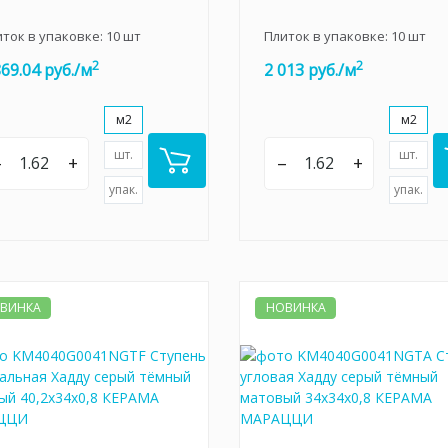
иток в упаковке:
10
шт
Плиток в упаковке:
10
шт
2
2
869.04 руб./м
2 013 руб./м
м2
м2
шт.
шт.
–
+
–
+
упак.
упак.
ВИНКА
НОВИНКА