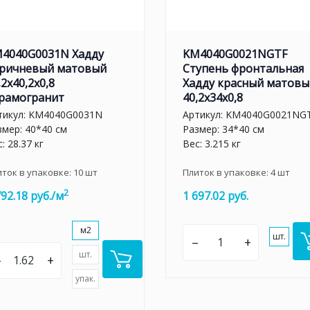
4040G0031N Хадду
KM4040G0021NGTF
ричневый матовый
Ступень фронтальная
,2x40,2x0,8
Хадду красный матовы
рамогранит
40,2x34x0,8
тикул:
KM4040G0031N
Артикул:
KM4040G0021NG
змер: 40*40 см
Размер: 34*40 см
: 28.37 кг
Вес: 3.215 кг
иток в упаковке:
10
шт
Плиток в упаковке:
4
шт
2
792.18 руб./м
1 697.02 руб.
м2
шт.
–
+
шт.
–
+
упак.