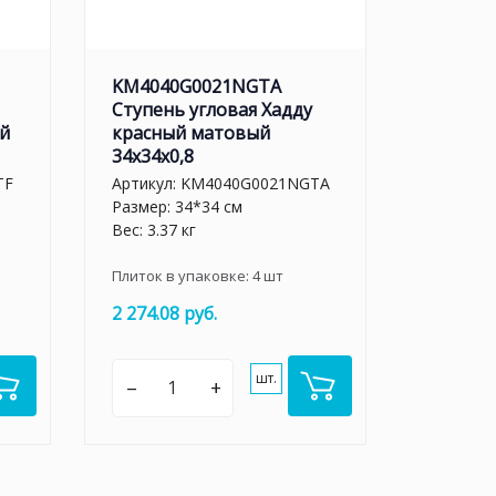
KM4040G0021NGTA
Ступень угловая Хадду
й
красный матовый
34x34x0,8
TF
Артикул:
KM4040G0021NGTA
Размер: 34*34 см
Вес: 3.37 кг
Плиток в упаковке:
4
шт
2 274.08 руб.
шт.
–
+