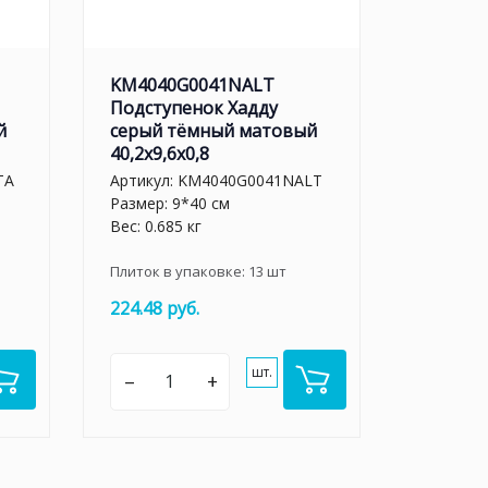
KM4040G0041NALT
Подступенок Хадду
й
серый тёмный матовый
40,2x9,6x0,8
TA
Артикул:
KM4040G0041NALT
Размер: 9*40 см
Вес: 0.685 кг
Плиток в упаковке:
13
шт
224.48 руб.
шт.
–
+