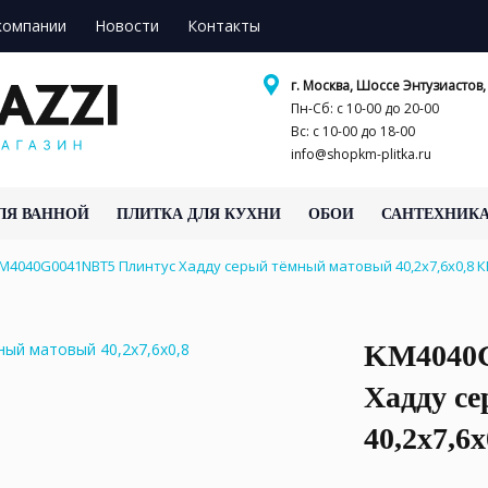
компании
Новости
Контакты
г. Москва, Шоссе Энтузиастов, 
Пн-Сб: с 10-00 до 20-00
Вс: с 10-00 до 18-00
info@shopkm-plitka.ru
ЛЯ ВАННОЙ
ПЛИТКА ДЛЯ КУХНИ
ОБОИ
САНТЕХНИК
M4040G0041NBT5 Плинтус Хадду серый тёмный матовый 40,2x7,6x0,8
KM4040G
Хадду с
40,2x7,6x