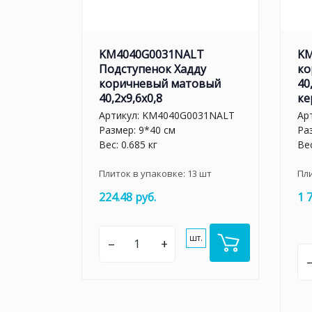
KM4040G0031NALT
KM
Подступенок Хадду
ко
коричневый матовый
40
40,2x9,6x0,8
ке
Артикул:
KM4040G0031NALT
Ар
Размер: 9*40 см
Ра
Вес: 0.685 кг
Вес
Плиток в упаковке:
13
шт
Пл
224.48 руб.
1 
шт.
–
+