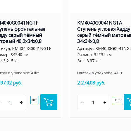
4040G0041NGTF
KM4040G0041NGTA
упень фронтальная
Ступень угловая Хадду
дду серый тёмный
серый тёмный матовы
товый 40,2x34x0,8
34x34x0,8
тикул:
KM4040G0041NGTF
Артикул:
KM4040G0041NG
змер: 34*40 см
Размер: 34*34 см
: 3.215 кг
Вес: 3.37 кг
иток в упаковке:
4
шт
Плиток в упаковке:
4
шт
697.02 руб.
2 274.08 руб.
шт.
шт.
–
+
–
+