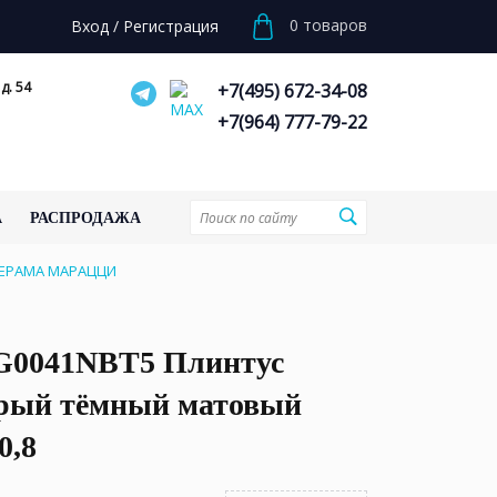
0
товаров
Вход
/
Регистрация
д. 54
+7(495) 672-34-08
+7(964) 777-79-22
А
РАСПРОДАЖА
 КЕРАМА МАРАЦЦИ
0041NBT5 Плинтус
ерый тёмный матовый
0,8