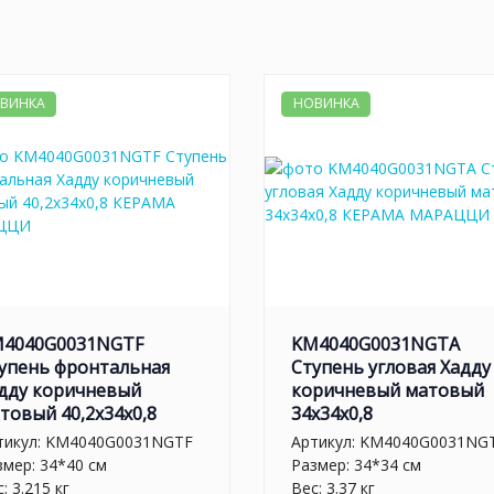
ВИНКА
НОВИНКА
4040G0031NGTF
KM4040G0031NGTA
упень фронтальная
Ступень угловая Хадду
дду коричневый
коричневый матовый
товый 40,2x34x0,8
34x34x0,8
тикул:
KM4040G0031NGTF
Артикул:
KM4040G0031NG
змер: 34*40 см
Размер: 34*34 см
: 3.215 кг
Вес: 3.37 кг