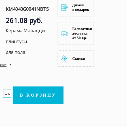
Дизайн
KM4040G0041NBT5
в подарок
261.08 руб.
Бесплатная
Керама Марацци
доставка
от 50 т.р.
плинтусы
для пола
Скидки
тики
шт.
В КОРЗИНУ