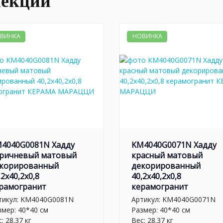
лекции
ВИНКА
НОВИНКА
4040G0081N Хадду
KM4040G0071N Хадду
ричневый матовый
красный матовый
корированный
декорированный
,2x40,2x0,8
40,2x40,2x0,8
рамогранит
керамогранит
тикул:
KM4040G0081N
Артикул:
KM4040G0071N
змер: 40*40 см
Размер: 40*40 см
: 28.37 кг
Вес: 28.37 кг