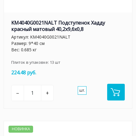
KM4040G0021NALT Подступенок Хадду
красный матовый 40,2x9,6x0,8
Артикул:
KM4040G0021NALT
Размер: 9*40 см
Вес: 0.685 кг
Плиток в упаковке:
13
шт
224.48 руб.
шт.
–
+
НОВИНКА