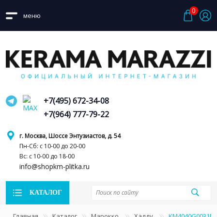
0
меню
+7(495) 672-34-08
+7(964) 777-79-22
г. Москва, Шоссе Энтузиастов, д. 54
Пн-Сб: с 10-00 до 20-00
Вс: с 10-00 до 18-00
info@shopkm-plitka.ru
КАТАЛОГ
Главная
Каталог
Марокко
Хадду
KM4040G0031NA