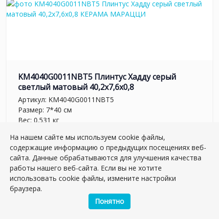
KM4040G0011NBT5 Плинтус Хадду серый
светлый матовый 40,2x7,6x0,8
Артикул:
KM4040G0011NBT5
Размер: 7*40 см
Вес: 0.531 кг
На нашем сайте мы используем cookie файлы,
Плиток в упаковке:
30
шт
содержащие информацию о предыдущих посещениях веб-
261.08 руб.
сайта. Данные обрабатываются для улучшения качества
работы нашего веб-сайта. Если вы не хотите
использовать cookie файлы, измените настройки
шт.
–
+
браузера.
Понятно