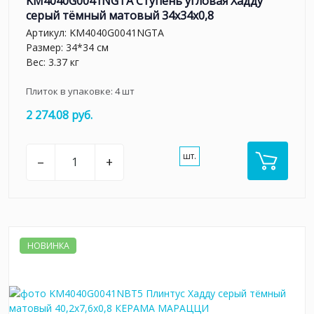
KM4040G0041NGTA Ступень угловая Хадду
серый тёмный матовый 34x34x0,8
Артикул:
KM4040G0041NGTA
Размер: 34*34 см
Вес: 3.37 кг
Плиток в упаковке:
4
шт
2 274.08 руб.
шт.
–
+
НОВИНКА