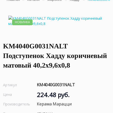
НОВИНКА
KM4040G0031NALT
Подступенок Хадду коричневый
матовый 40,2x9,6x0,8
KM4040G0031NALT
Артикул
224.48 руб.
Цена
Керама Марацци
Производитель