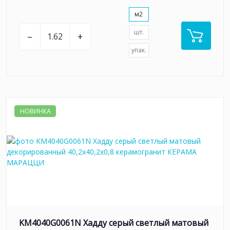
м2
шт.
–
+
упак.
НОВИНКА
KM4040G0061N Хадду серый светлый матовый