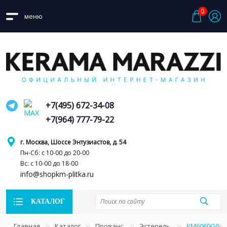
0
меню
+7(495) 672-34-08
+7(964) 777-79-22
г. Москва, Шоссе Энтузиастов, д. 54
Пн-Сб: с 10-00 до 20-00
Вс: с 10-00 до 18-00
info@shopkm-plitka.ru
КАТАЛОГ
Главная
Каталог
Прованс
Эстерель
KM6060G0471