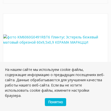
На нашем сайте мы используем cookie файлы,
KM6060G0491RBT6 Плинтус Эстерель бежевый
содержащие информацию о предыдущих посещениях веб-
матовый обрезной 60x9,5x0,9
сайта. Данные обрабатываются для улучшения качества
работы нашего веб-сайта. Если вы не хотите
Артикул:
KM6060G0491RBT6
использовать cookie файлы, измените настройки
Размер: 9*60 см
браузера.
Вес: 1.123 кг
Понятно
Плиток в упаковке:
11
шт