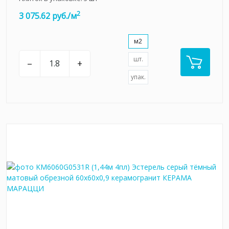
2
3 075.62 руб./м
м2
шт.
–
+
упак.