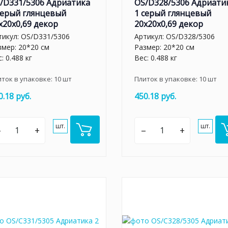
/D331/5306 Адриатика
OS/D328/5306 Адриати
серый глянцевый
1 серый глянцевый
x20x0,69 декор
20x20x0,69 декор
тикул:
OS/D331/5306
Артикул:
OS/D328/5306
змер: 20*20 см
Размер: 20*20 см
: 0.488 кг
Вес: 0.488 кг
иток в упаковке:
10
шт
Плиток в упаковке:
10
шт
0.18 руб.
450.18 руб.
шт.
шт.
–
+
–
+