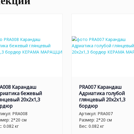
лекции
A008 Карандаш
PRA007 Карандаш
риатика бежевый
Адриатика голубой
янцевый 20x2x1,3
глянцевый 20x2x1,3
рдюр
бордюр
тикул:
PRA008
Артикул:
PRA007
змер: 2*20 см
Размер: 2*20 см
: 0.082 кг
Вес: 0.082 кг