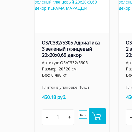
OS/C332/5305 Адриатика
OS
3 зелёный глянцевый
2 
20x20x0,69 декор
20
Артикул:
OS/C332/5305
Ар
Размер: 20*20 см
Ра
Вес: 0.488 кг
Вес
Плиток в упаковке:
10
шт
Пл
450.18 руб.
45
шт.
–
+