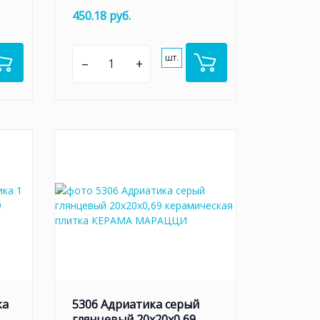
450.18 руб.
шт.
–
+
ка
5306 Адриатика серый
глянцевый 20x20x0,69