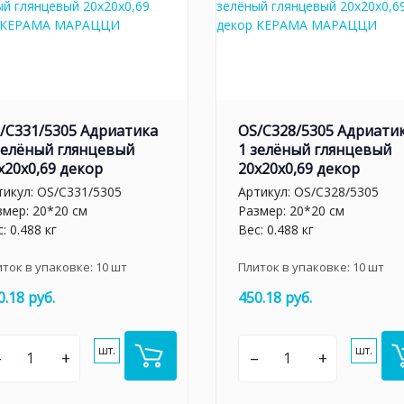
/C331/5305 Адриатика
OS/C328/5305 Адриати
зелёный глянцевый
1 зелёный глянцевый
x20x0,69 декор
20x20x0,69 декор
тикул:
OS/C331/5305
Артикул:
OS/C328/5305
змер: 20*20 см
Размер: 20*20 см
: 0.488 кг
Вес: 0.488 кг
иток в упаковке:
10
шт
Плиток в упаковке:
10
шт
0.18 руб.
450.18 руб.
шт.
шт.
–
+
–
+