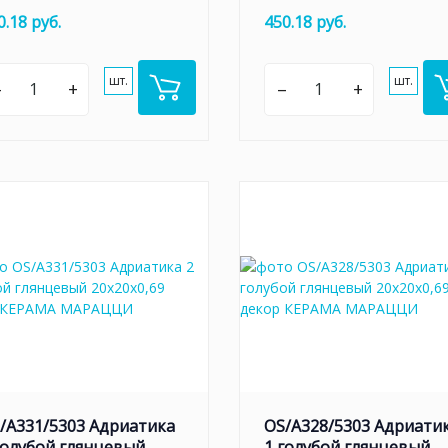
0.18 руб.
450.18 руб.
шт.
шт.
–
+
–
+
/A331/5303 Адриатика
OS/A328/5303 Адриати
голубой глянцевый
1 голубой глянцевый