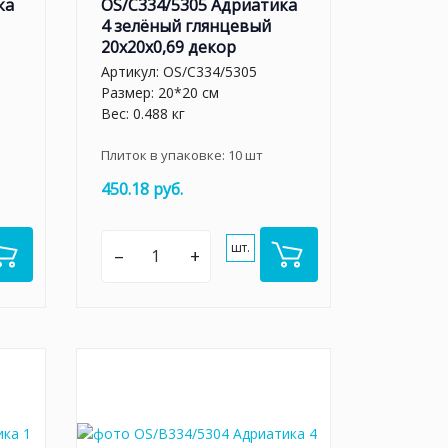
ка
OS/C334/5305 Адриатика
4 зелёный глянцевый
20x20x0,69 декор
Артикул:
OS/C334/5305
Размер: 20*20 см
Вес: 0.488 кг
Плиток в упаковке:
10
шт
450.18 руб.
шт.
–
+