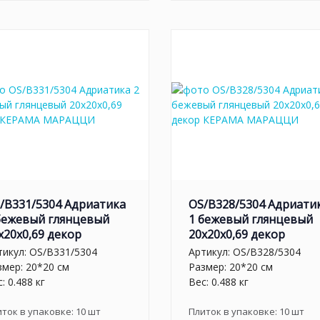
/B331/5304 Адриатика
OS/B328/5304 Адриати
бежевый глянцевый
1 бежевый глянцевый
x20x0,69 декор
20x20x0,69 декор
тикул:
OS/B331/5304
Артикул:
OS/B328/5304
змер: 20*20 см
Размер: 20*20 см
: 0.488 кг
Вес: 0.488 кг
иток в упаковке:
10
шт
Плиток в упаковке:
10
шт