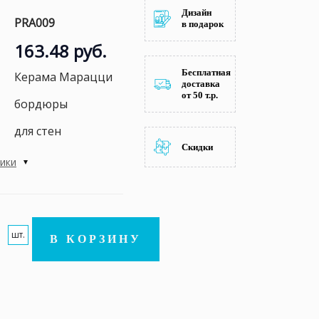
Дизайн
PRA009
в подарок
163.48 руб.
Бесплатная
Керама Марацци
доставка
от 50 т.р.
бордюры
для стен
Скидки
тики
шт.
В КОРЗИНУ