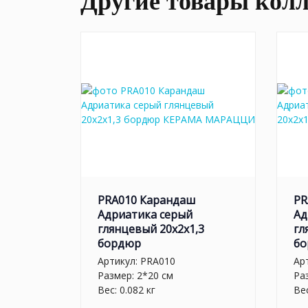
Другие товары кол
PRA010 Карандаш
PR
Адриатика серый
Ад
глянцевый 20x2x1,3
гл
бордюр
бо
Артикул:
PRA010
Ар
Размер: 2*20 см
Ра
Вес: 0.082 кг
Вес