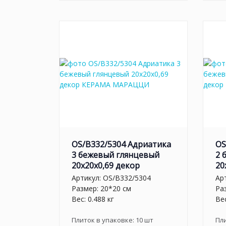
OS/B332/5304 Адриатика
OS
3 бежевый глянцевый
2 
20x20x0,69 декор
20
Артикул:
OS/B332/5304
Ар
Размер: 20*20 см
Ра
Вес: 0.488 кг
Вес
Плиток в упаковке:
10
шт
Пл