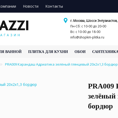
компании
Новости
Контакты
г. Москва, Шоссе Энтузиастов, 
Пн-Сб: с 10-00 до 20-00
Вс: с 10-00 до 18-00
info@shopkm-plitka.ru
ЛЯ ВАННОЙ
ПЛИТКА ДЛЯ КУХНИ
ОБОИ
САНТЕХНИК
PRA009 Карандаш Адриатика зелёный глянцевый 20x2x1,3 бордю
PRA009 
зелёный 
бордюр