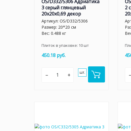
OS/D332/5306 Адриатика
OS
3 серый глянцевый
2 
20x20x0,69 декор
20
Артикул:
OS/D332/5306
Ар
Размер: 20*20 см
Ра
Вес: 0.488 кг
Вес
Плиток в упаковке:
10
шт
Пл
450.18 руб.
45
шт.
–
+