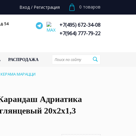
0
товаров
Вход
/
Регистрация
д. 54
+7(495) 672-34-08
+7(964) 777-79-22
А
РАСПРОДАЖА
р КЕРАМА МАРАЦЦИ
Карандаш Адриатика
глянцевый 20x2x1,3