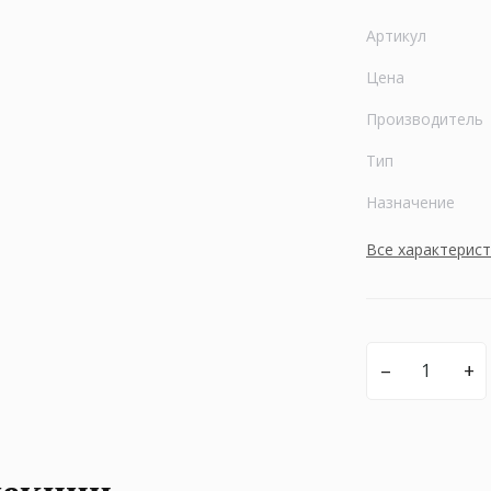
Артикул
Цена
Производитель
Тип
Назначение
Все характерис
–
+