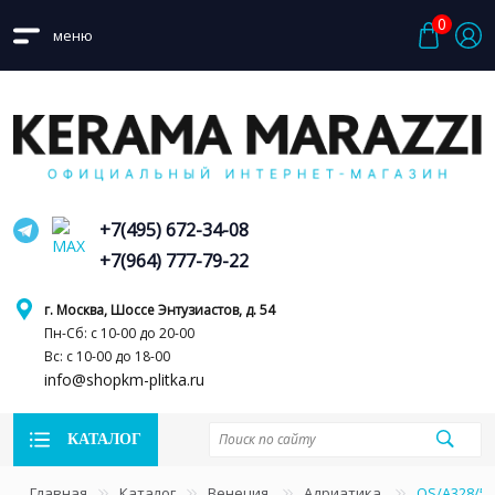
0
меню
+7(495) 672-34-08
+7(964) 777-79-22
г. Москва, Шоссе Энтузиастов, д. 54
Пн-Сб: с 10-00 до 20-00
Вс: с 10-00 до 18-00
info@shopkm-plitka.ru
КАТАЛОГ
Главная
Каталог
Венеция
Адриатика
OS/A328/53