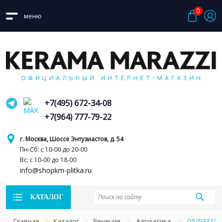
0
меню
+7(495) 672-34-08
+7(964) 777-79-22
г. Москва, Шоссе Энтузиастов, д. 54
Пн-Сб: с 10-00 до 20-00
Вс: с 10-00 до 18-00
info@shopkm-plitka.ru
КАТАЛОГ
Главная
Каталог
Венеция
Адриатика
OS/D332/5