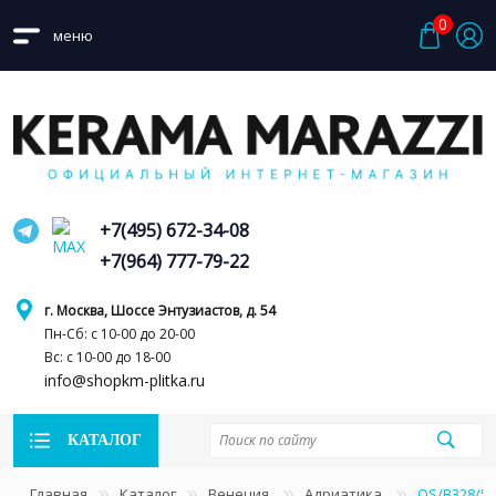
0
меню
+7(495) 672-34-08
+7(964) 777-79-22
г. Москва, Шоссе Энтузиастов, д. 54
Пн-Сб: с 10-00 до 20-00
Вс: с 10-00 до 18-00
info@shopkm-plitka.ru
КАТАЛОГ
Главная
Каталог
Венеция
Адриатика
OS/B328/5