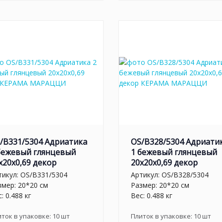
/B331/5304 Адриатика
OS/B328/5304 Адриати
бежевый глянцевый
1 бежевый глянцевый
x20x0,69 декор
20x20x0,69 декор
тикул:
OS/B331/5304
Артикул:
OS/B328/5304
змер: 20*20 см
Размер: 20*20 см
: 0.488 кг
Вес: 0.488 кг
иток в упаковке:
10
шт
Плиток в упаковке:
10
шт