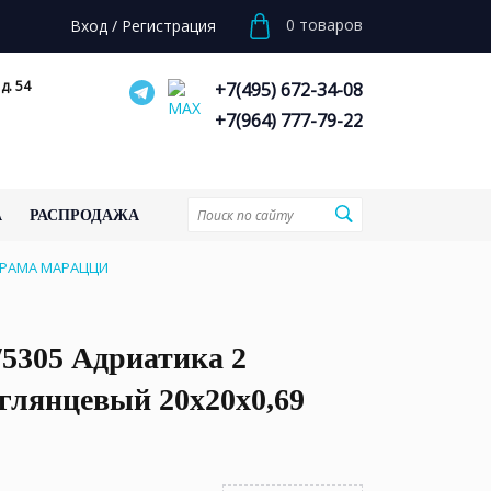
0
товаров
Вход
/
Регистрация
д. 54
+7(495) 672-34-08
+7(964) 777-79-22
А
РАСПРОДАЖА
КЕРАМА МАРАЦЦИ
5305 Адриатика 2
глянцевый 20x20x0,69