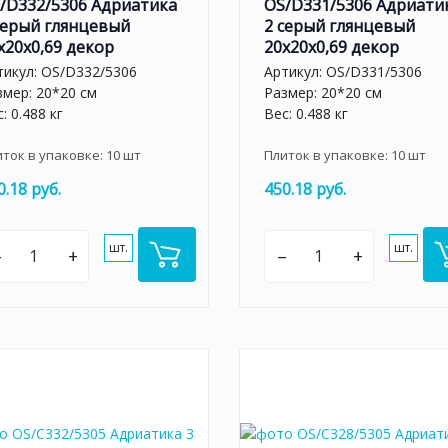
/D332/5306 Адриатика
OS/D331/5306 Адриати
серый глянцевый
2 серый глянцевый
x20x0,69 декор
20x20x0,69 декор
тикул:
OS/D332/5306
Артикул:
OS/D331/5306
змер: 20*20 см
Размер: 20*20 см
: 0.488 кг
Вес: 0.488 кг
иток в упаковке:
10
шт
Плиток в упаковке:
10
шт
0.18 руб.
450.18 руб.
шт.
шт.
–
+
–
+