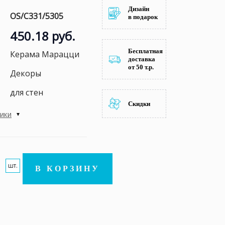
Дизайн
OS/C331/5305
в подарок
450.18 руб.
Бесплатная
Керама Марацци
доставка
от 50 т.р.
Декоры
для стен
Скидки
тики
шт.
В КОРЗИНУ