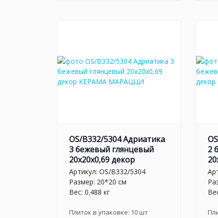
OS/B332/5304 Адриатика
OS
3 бежевый глянцевый
2 
20x20x0,69 декор
20
Артикул:
OS/B332/5304
Ар
Размер: 20*20 см
Ра
Вес: 0.488 кг
Вес
Плиток в упаковке:
10
шт
Пл