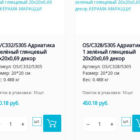
/C332/5305 Адриатика
OS/C328/5305 Адриати
зелёный глянцевый
1 зелёный глянцевый
x20x0,69 декор
20x20x0,69 декор
тикул:
OS/C332/5305
Артикул:
OS/C328/5305
змер: 20*20 см
Размер: 20*20 см
: 0.488 кг
Вес: 0.488 кг
иток в упаковке:
10
шт
Плиток в упаковке:
10
шт
0.18 руб.
450.18 руб.
шт.
шт.
–
+
–
+