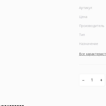
Артикул
Цена
Производитель
Тип
Назначение
Все характерис
–
+