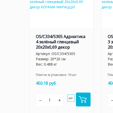
OS/C334/5305 Адриатика
OS
4 зелёный глянцевый
3 
20x20x0,69 декор
20
Артикул:
OS/C334/5305
Ар
Размер: 20*20 см
Ра
Вес: 0.488 кг
Вес
Плиток в упаковке:
10
шт
Пл
450.18 руб.
45
шт.
–
+