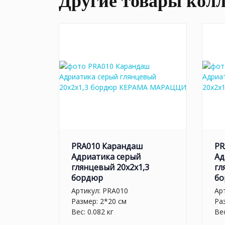
Другие товары кол
PRA010 Карандаш
PR
Адриатика серый
Ад
глянцевый 20x2x1,3
гл
бордюр
бо
Артикул:
PRA010
Ар
Размер: 2*20 см
Ра
Вес: 0.082 кг
Вес