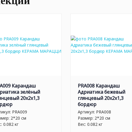
лекции
A009 Карандаш
PRA008 Карандаш
риатика зелёный
Адриатика бежевый
янцевый 20x2x1,3
глянцевый 20x2x1,3
рдюр
бордюр
тикул:
PRA009
Артикул:
PRA008
змер: 2*20 см
Размер: 2*20 см
: 0.082 кг
Вес: 0.082 кг