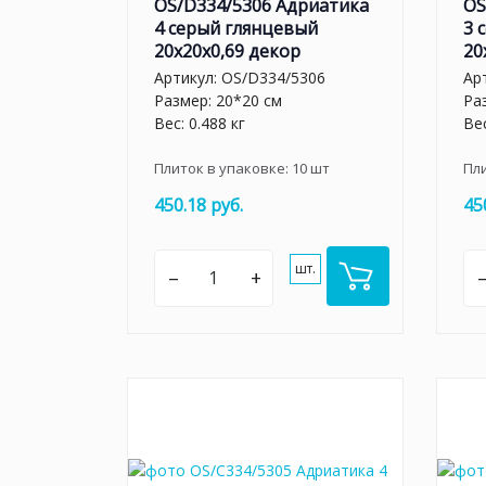
OS/D334/5306 Адриатика
OS
4 серый глянцевый
3 
20x20x0,69 декор
20
Артикул:
OS/D334/5306
Ар
Размер: 20*20 см
Ра
Вес: 0.488 кг
Вес
Плиток в упаковке:
10
шт
Пл
450.18 руб.
45
шт.
–
+