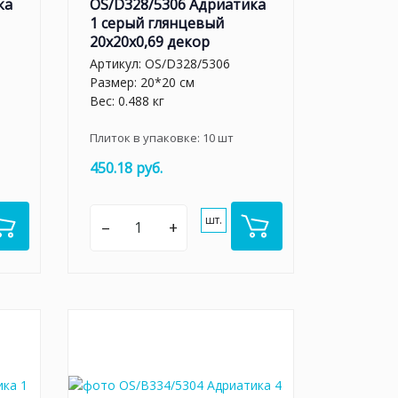
ка
OS/D328/5306 Адриатика
1 серый глянцевый
20x20x0,69 декор
Артикул:
OS/D328/5306
Размер: 20*20 см
Вес: 0.488 кг
Плиток в упаковке:
10
шт
450.18 руб.
шт.
–
+