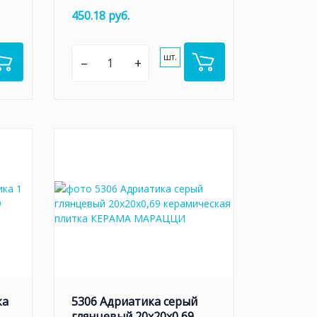
450.18 руб.
шт.
–
+
ка
5306 Адриатика серый
глянцевый 20x20x0,69