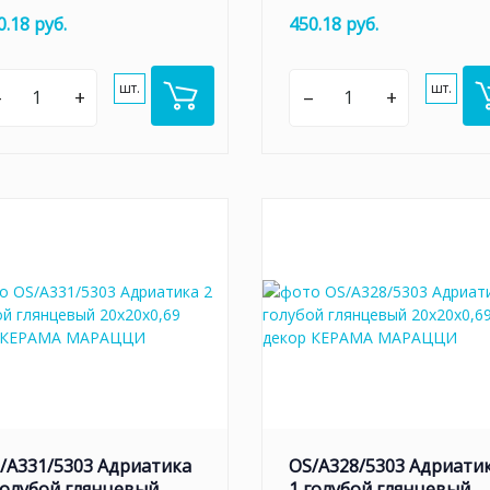
0.18 руб.
450.18 руб.
шт.
шт.
–
+
–
+
/A331/5303 Адриатика
OS/A328/5303 Адриати
голубой глянцевый
1 голубой глянцевый