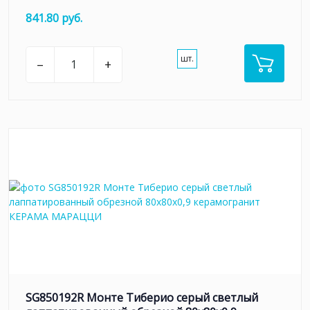
841.80 руб.
шт.
–
+
SG850192R Монте Тиберио серый светлый