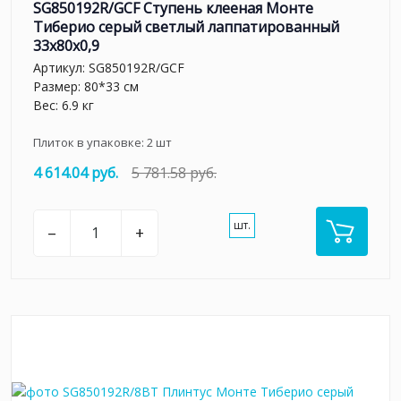
SG850192R/GCF Ступень клееная Монте
Тиберио серый светлый лаппатированный
33x80x0,9
Артикул:
SG850192R/GCF
Размер: 80*33 см
Вес: 6.9 кг
Плиток в упаковке:
2
шт
4 614.04 руб.
5 781.58 руб.
шт.
–
+