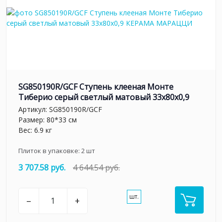
SG850190R/GCF Ступень клееная Монте
Тиберио серый светлый матовый 33x80x0,9
Артикул:
SG850190R/GCF
Размер: 80*33 см
Вес: 6.9 кг
Плиток в упаковке:
2
шт
3 707.58 руб.
4 644.54 руб.
шт.
–
+