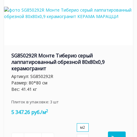
SG850292R Монте Тиберио серый
лаппатированный обрезной 80x80x0,9
керамогранит
Артикул:
SG850292R
Размер: 80*80 см
Вес: 41.41 кг
Плиток в упаковке:
3
шт
2
5 347.26 руб./м
м2