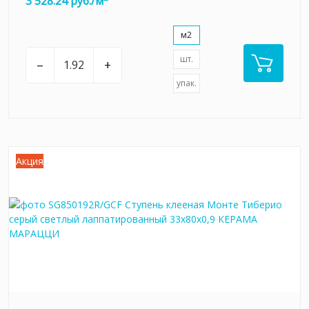
3 528.24 руб./м
м2
шт.
–
+
упак.
Акция