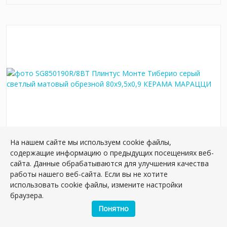
На нашем сайте мы используем cookie файлы,
SG850190R/8BT Плинтус Монте Тиберио серый
содержащие информацию о предыдущих посещениях веб-
светлый матовый обрезной 80x9,5x0,9
сайта. Данные обрабатываются для улучшения качества
Артикул:
SG850190R/8BT
работы нашего веб-сайта. Если вы не хотите
Размер: 9*80 см
использовать cookie файлы, измените настройки
Вес: 1.65 кг
браузера.
Понятно
Плиток в упаковке:
8
шт