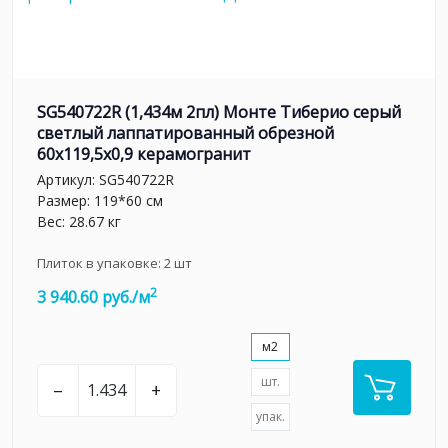
SG540722R (1,434м 2пл) Монте Тиберио серый
светлый лаппатированный обрезной
60x119,5x0,9 керамогранит
Артикул:
SG540722R
Размер: 119*60 см
Вес: 28.67 кг
Плиток в упаковке:
2
шт
2
3 940.60 руб./м
м2
шт.
–
+
упак.