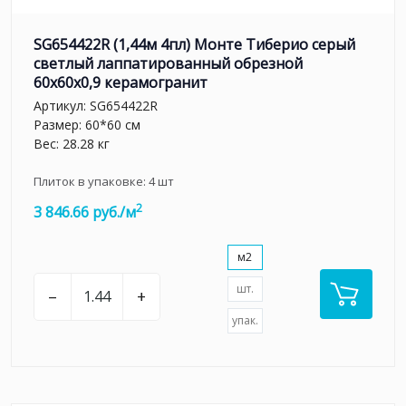
SG654422R (1,44м 4пл) Монте Тиберио серый
светлый лаппатированный обрезной
60x60x0,9 керамогранит
Артикул:
SG654422R
Размер: 60*60 см
Вес: 28.28 кг
Плиток в упаковке:
4
шт
2
3 846.66 руб./м
м2
шт.
–
+
упак.