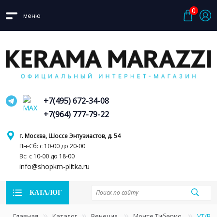
0
меню
+7(495) 672-34-08
+7(964) 777-79-22
г. Москва, Шоссе Энтузиастов, д. 54
Пн-Сб: с 10-00 до 20-00
Вс: с 10-00 до 18-00
info@shopkm-plitka.ru
КАТАЛОГ
Главная
Каталог
Венеция
Монте Тиберио
VT/B6