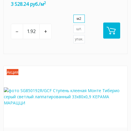
2
3 528.24 руб./м
м2
шт.
–
+
упак.
Акция