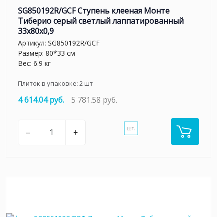
SG850192R/GCF Ступень клееная Монте
Тиберио серый светлый лаппатированный
33x80x0,9
Артикул:
SG850192R/GCF
Размер: 80*33 см
Вес: 6.9 кг
Плиток в упаковке:
2
шт
4 614.04 руб.
5 781.58 руб.
шт.
–
+