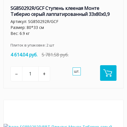
SG850292R/GCF Ступень клееная Монте
Тиберио серый лаппатированный 33x80x0,9
Артикул:
SG850292R/GCF
Размер: 80*33 см
Вес: 6.9 кг
Плиток в упаковке:
2
шт
4 614.04 руб.
5 781.58 руб.
шт.
–
+