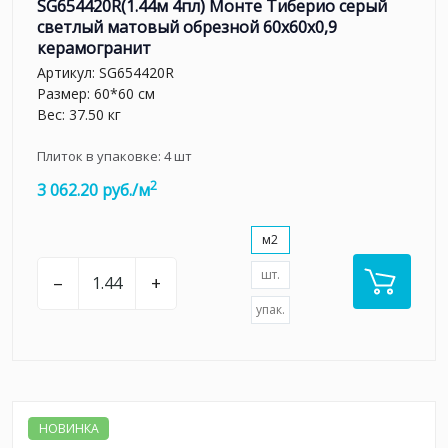
SG654420R(1.44м 4пл) Монте Тиберио серый
светлый матовый обрезной 60x60x0,9
керамогранит
Артикул:
SG654420R
Размер: 60*60 см
Вес: 37.50 кг
Плиток в упаковке:
4
шт
2
3 062.20 руб./м
м2
шт.
–
+
упак.
НОВИНКА