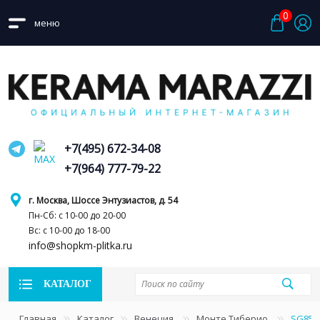
0
меню
+7(495) 672-34-08
+7(964) 777-79-22
г. Москва, Шоссе Энтузиастов, д. 54
Пн-Сб: с 10-00 до 20-00
Вс: с 10-00 до 18-00
info@shopkm-plitka.ru
КАТАЛОГ
Главная
Каталог
Венеция
Монте Тиберио
SG850