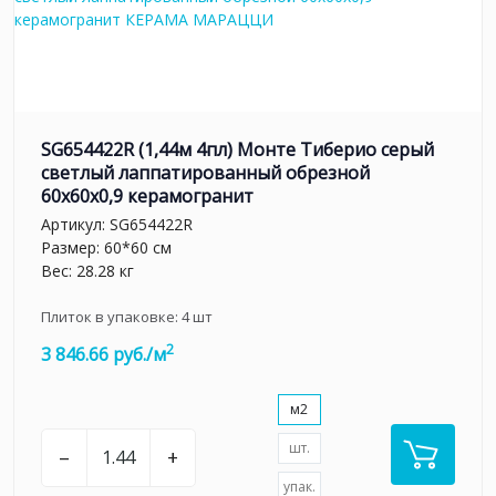
SG654422R (1,44м 4пл) Монте Тиберио серый
светлый лаппатированный обрезной
60x60x0,9 керамогранит
Артикул:
SG654422R
Размер: 60*60 см
Вес: 28.28 кг
Плиток в упаковке:
4
шт
2
3 846.66 руб./м
м2
шт.
–
+
упак.