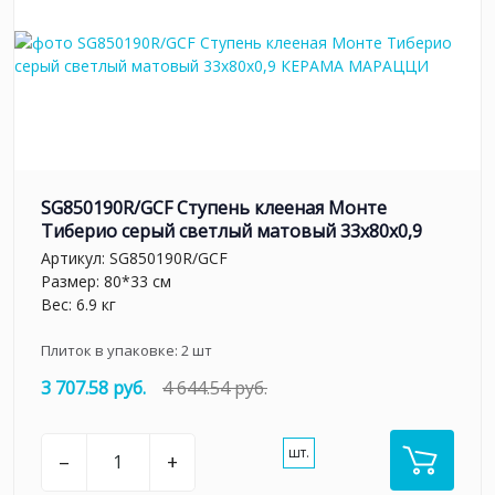
SG850190R/GCF Ступень клееная Монте
Тиберио серый светлый матовый 33x80x0,9
Артикул:
SG850190R/GCF
Размер: 80*33 см
Вес: 6.9 кг
Плиток в упаковке:
2
шт
3 707.58 руб.
4 644.54 руб.
шт.
–
+