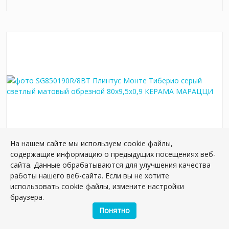
На нашем сайте мы используем cookie файлы,
содержащие информацию о предыдущих посещениях веб-
SG850190R/8BT Плинтус Монте Тиберио серый
сайта. Данные обрабатываются для улучшения качества
светлый матовый обрезной 80x9,5x0,9
работы нашего веб-сайта. Если вы не хотите
Артикул:
SG850190R/8BT
использовать cookie файлы, измените настройки
Размер: 9*80 см
браузера.
Вес: 1.65 кг
Понятно
Плиток в упаковке:
8
шт