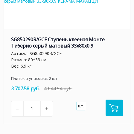
SG850290R/GCF Ступень клееная Монте
Тиберио серый матовый 33x80x0,9
Артикул:
SG850290R/GCF
Размер: 80*33 см
Вес: 6.9 кг
Плиток в упаковке:
2
шт
3 707.58 руб.
4 644.54 руб.
шт.
–
+