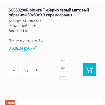
SG850290R Монте Тиберио серый матовый
обрезной 80x80x0,9 керамогранит
Артикул:
SG850290R
Размер: 80*80 см
Вес: 41.41 кг
Плиток в упаковке:
3
шт
2
3 528.24 руб./м
м2
шт.
–
+
упак.
Акция