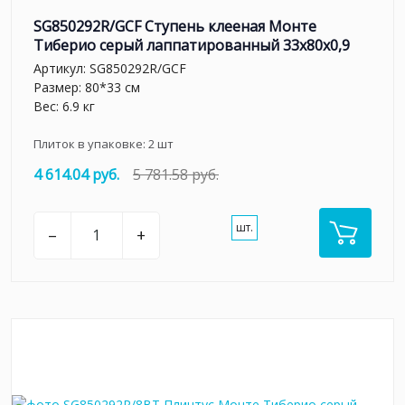
SG850292R/GCF Ступень клееная Монте
Тиберио серый лаппатированный 33x80x0,9
Артикул:
SG850292R/GCF
Размер: 80*33 см
Вес: 6.9 кг
Плиток в упаковке:
2
шт
4 614.04 руб.
5 781.58 руб.
шт.
–
+