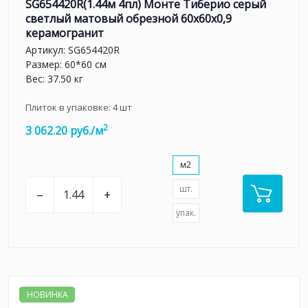
SG654420R(1.44м 4пл) Монте Тиберио серый
светлый матовый обрезной 60x60x0,9
керамогранит
Артикул:
SG654420R
Размер: 60*60 см
Вес: 37.50 кг
Плиток в упаковке:
4
шт
2
3 062.20 руб./м
м2
шт.
–
+
упак.
НОВИНКА