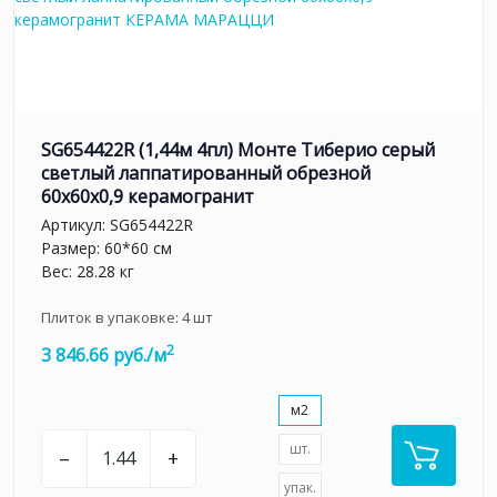
SG654422R (1,44м 4пл) Монте Тиберио серый
светлый лаппатированный обрезной
60x60x0,9 керамогранит
Артикул:
SG654422R
Размер: 60*60 см
Вес: 28.28 кг
Плиток в упаковке:
4
шт
2
3 846.66 руб./м
м2
шт.
–
+
упак.