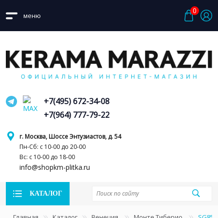
0
меню
+7(495) 672-34-08
+7(964) 777-79-22
г. Москва, Шоссе Энтузиастов, д. 54
Пн-Сб: с 10-00 до 20-00
Вс: с 10-00 до 18-00
info@shopkm-plitka.ru
КАТАЛОГ
Главная
Каталог
Венеция
Монте Тиберио
SG850