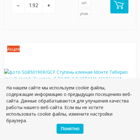
шт.
–
+
упак.
Акция
На нашем сайте мы используем cookie файлы,
содержащие информацию о предыдущих посещениях веб-
сайта. Данные обрабатываются для улучшения качества
работы нашего веб-сайта. Если вы не хотите
использовать cookie файлы, измените настройки
SG850190R/GCF Ступень клееная Монте
браузера.
Тиберио серый светлый матовый 33x80x0,9
Понятно
Артикул:
SG850190R/GCF
Размер: 80*33 см