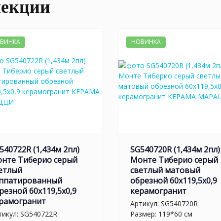
лекции
ВИНКА
НОВИНКА
540722R (1,434м 2пл)
SG540720R (1,434м 2пл)
нте Тиберио серый
Монте Тиберио серый
етлый
светлый матовый
ппатированный
обрезной 60x119,5x0,9
резной 60x119,5x0,9
керамогранит
рамогранит
Артикул:
SG540720R
тикул:
SG540722R
Размер: 119*60 см