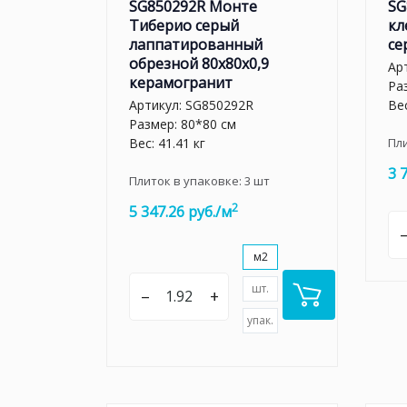
SG850292R Монте
SG
Тиберио серый
кл
лаппатированный
се
обрезной 80x80x0,9
Ар
керамогранит
Ра
Артикул:
SG850292R
Вес
Размер: 80*80 см
Вес: 41.41 кг
Пл
3 
Плиток в упаковке:
3
шт
2
5 347.26 руб./м
м2
шт.
–
+
упак.