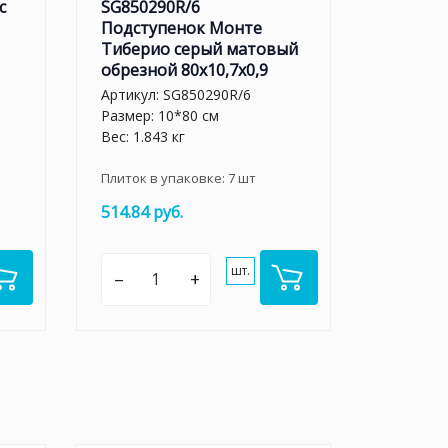
с
SG850290R/6
Подступенок Монте
Тиберио серый матовый
обрезной 80x10,7x0,9
Артикул:
SG850290R/6
Размер: 10*80 см
Вес: 1.843 кг
Плиток в упаковке:
7
шт
514.84 руб.
шт.
–
+