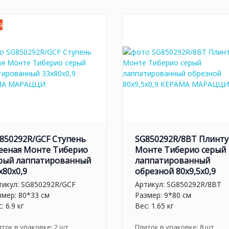
я
850292R/GCF Ступень
SG850292R/8BT Плинту
ееная Монте Тиберио
Монте Тиберио серый
рый лаппатированный
лаппатированный
x80x0,9
обрезной 80x9,5x0,9
тикул:
SG850292R/GCF
Артикул:
SG850292R/8BT
змер: 80*33 см
Размер: 9*80 см
: 6.9 кг
Вес: 1.65 кг
иток в упаковке:
2
шт
Плиток в упаковке:
8
шт