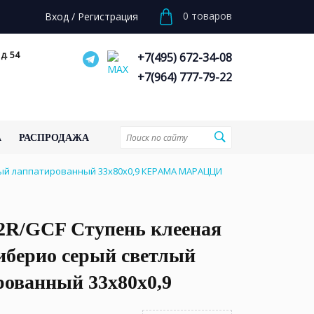
0
товаров
Вход
/
Регистрация
д. 54
+7(495) 672-34-08
+7(964) 777-79-22
А
РАСПРОДАЖА
лый лаппатированный 33x80x0,9 КЕРАМА МАРАЦЦИ
2R/GCF Ступень клееная
иберио серый светлый
рованный 33x80x0,9