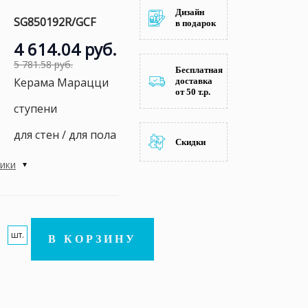
Дизайн
SG850192R/GCF
в подарок
4 614.04 руб.
5 781.58 руб.
Бесплатная
Керама Марацци
доставка
от 50 т.р.
ступени
для стен / для пола
Скидки
тики
шт.
В КОРЗИНУ