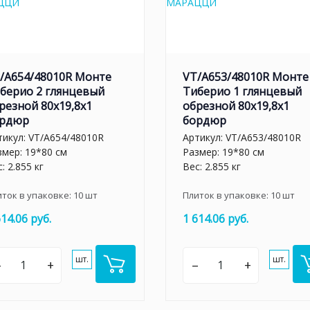
/A654/48010R Монте
VT/A653/48010R Монте
берио 2 глянцевый
Тиберио 1 глянцевый
резной 80x19,8x1
обрезной 80x19,8x1
рдюр
бордюр
тикул:
VT/A654/48010R
Артикул:
VT/A653/48010R
змер: 19*80 см
Размер: 19*80 см
: 2.855 кг
Вес: 2.855 кг
иток в упаковке:
10
шт
Плиток в упаковке:
10
шт
614.06 руб.
1 614.06 руб.
шт.
шт.
–
+
–
+