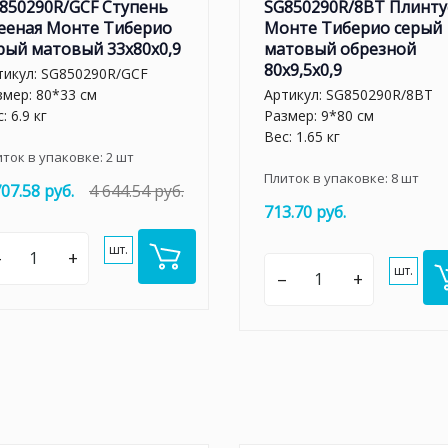
850290R/GCF Ступень
SG850290R/8BT Плинту
ееная Монте Тиберио
Монте Тиберио серый
рый матовый 33x80x0,9
матовый обрезной
80x9,5x0,9
тикул:
SG850290R/GCF
змер: 80*33 см
Артикул:
SG850290R/8BT
: 6.9 кг
Размер: 9*80 см
Вес: 1.65 кг
иток в упаковке:
2
шт
Плиток в упаковке:
8
шт
707.58 руб.
4 644.54 руб.
713.70 руб.
шт.
–
+
шт.
–
+