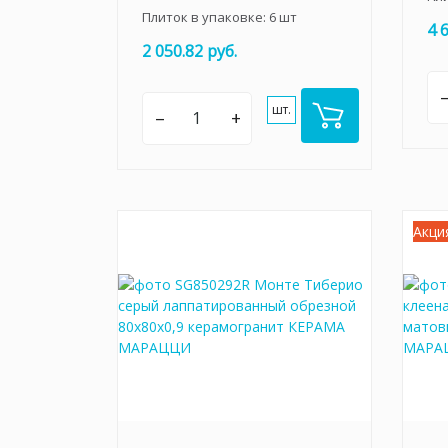
Плиток в упаковке:
6
шт
4 
2 050.82 руб.
шт.
–
+
Акци