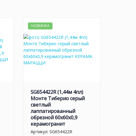
НОВИНКА
SG654422R (1,44м 4пл)
Монте Тиберио серый
светлый
лаппатированный
обрезной 60x60x0,9
керамогранит
Артикул:
SG654422R