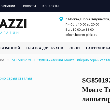
компании
Новости
Контакты
г. Москва, Шоссе Энтузиастов, 
Пн-Сб: с 10-00 до 20-00
Вс: с 10-00 до 18-00
info@shopkm-plitka.ru
ЛЯ ВАННОЙ
ПЛИТКА ДЛЯ КУХНИ
ОБОИ
САНТЕХНИК
рио
SG850192R/GCF Ступень клееная Монте Тиберио серый свет
SG85019
Монте Т
лаппати