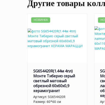
Другие товары кол
НОВИНКА
НО
SG654420R(1.44м 4пл)
SG
Монте Тиберио серый
Мо
светлый матовый
св
обрезной 60x60x0,9
ла
керамогранит
об
ке
Артикул:
SG654420R
Размер: 60*60 см
Ар