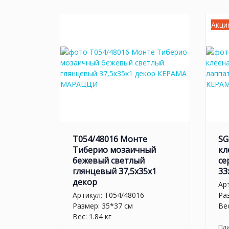
Акци
T054/48016 Монте
SG
Тиберио мозаичный
кл
бежевый светлый
се
глянцевый 37,5x35x1
33
декор
Ар
Артикул:
T054/48016
Ра
Размер: 35*37 см
Вес
Вес: 1.84 кг
Пл