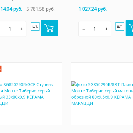
614.04 руб.
5 781.58 руб.
1 027.24 руб.
шт.
шт.
–
+
–
+
я