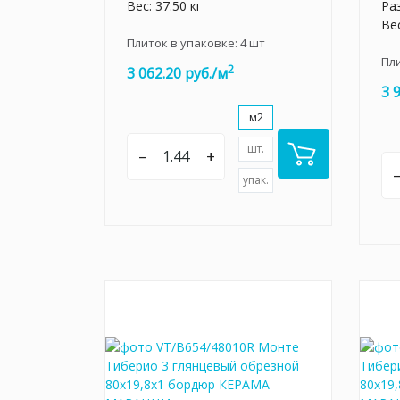
Вес: 37.50 кг
Ра
Вес
Плиток в упаковке:
4
шт
Пл
2
3 062.20 руб./м
3 
м2
шт.
–
+
упак.