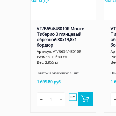
VT/B654/48010R Монте
VT
Тиберио 3 глянцевый
Ти
обрезной 80x19,8x1
об
бордюр
бо
Артикул:
VT/B654/48010R
Ар
Размер: 19*80 см
Ра
Вес: 2.855 кг
Вес
Плиток в упаковке:
10
шт
Пл
1 695.80 руб.
1 
шт.
–
+