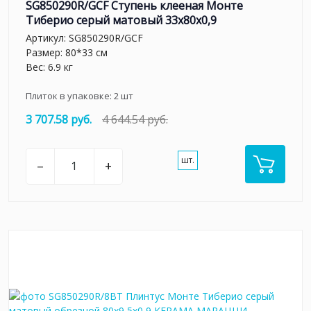
SG850290R/GCF Ступень клееная Монте
Тиберио серый матовый 33x80x0,9
Артикул:
SG850290R/GCF
Размер: 80*33 см
Вес: 6.9 кг
Плиток в упаковке:
2
шт
3 707.58 руб.
4 644.54 руб.
шт.
–
+