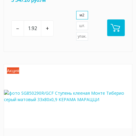
5 347.26 руб./м
м2
шт.
–
+
упак.
Акция