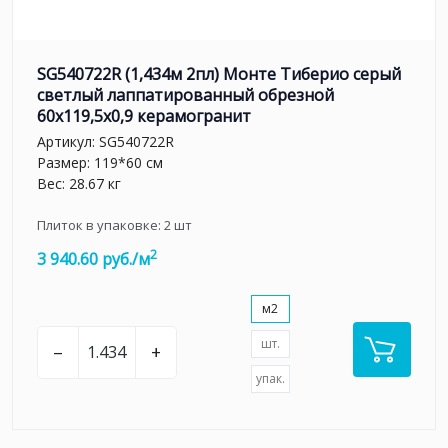
SG540722R (1,434м 2пл) Монте Тиберио серый
светлый лаппатированный обрезной
60x119,5x0,9 керамогранит
Артикул:
SG540722R
Размер: 119*60 см
Вес: 28.67 кг
Плиток в упаковке:
2
шт
2
3 940.60 руб./м
м2
шт.
–
+
упак.