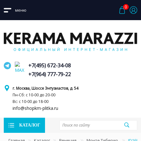
0
меню
+7(495) 672-34-08
+7(964) 777-79-22
г. Москва, Шоссе Энтузиастов, д. 54
Пн-Сб: с 10-00 до 20-00
Вс: с 10-00 до 18-00
info@shopkm-plitka.ru
КАТАЛОГ
Главная
Каталог
Венеция
Монте Тиберио
ID168