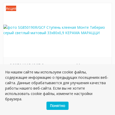
Акция
SG850190R/GCF Ступень клееная Монте
Тиберио серый светлый матовый 33x80x0,9
На нашем сайте мы используем cookie файлы,
содержащие информацию о предыдущих посещениях веб-
Артикул:
SG850190R/GCF
сайта. Данные обрабатываются для улучшения качества
Размер: 80*33 см
работы нашего веб-сайта. Если вы не хотите
Вес: 6.9 кг
использовать cookie файлы, измените настройки
браузера.
Плиток в упаковке:
2
шт
Понятно
3 707.58 руб.
4 644.54 руб.