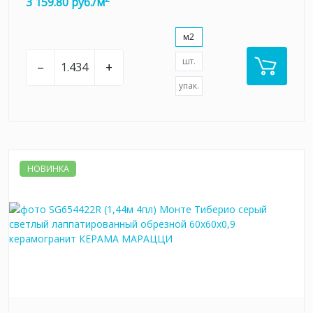
3 159.80 руб./м
м2
шт.
–
+
упак.
НОВИНКА