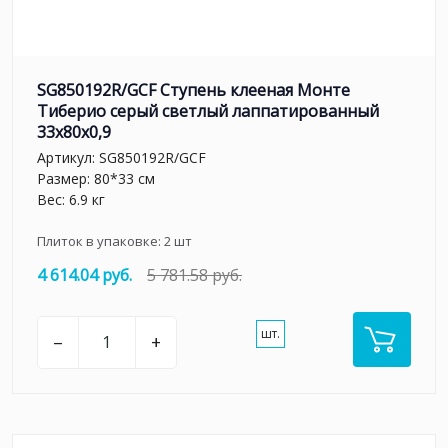
SG850192R/GCF Ступень клееная Монте
Тиберио серый светлый лаппатированный
33x80x0,9
Артикул:
SG850192R/GCF
Размер: 80*33 см
Вес: 6.9 кг
Плиток в упаковке:
2
шт
4 614.04 руб.
5 781.58 руб.
шт.
–
+