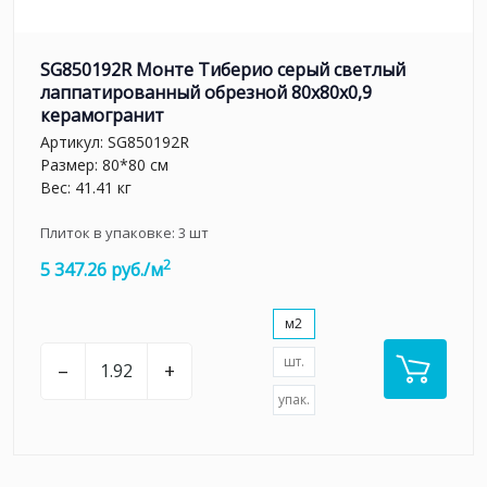
SG850192R Монте Тиберио серый светлый
лаппатированный обрезной 80x80x0,9
керамогранит
Артикул:
SG850192R
Размер: 80*80 см
Вес: 41.41 кг
Плиток в упаковке:
3
шт
2
5 347.26 руб./м
м2
шт.
–
+
упак.