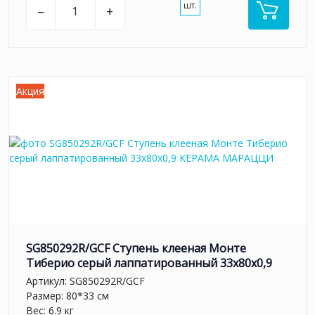
шт.
–
+
Акция
SG850292R/GCF Ступень клееная Монте
Тиберио серый лаппатированный 33x80x0,9
Артикул:
SG850292R/GCF
Размер: 80*33 см
Вес: 6.9 кг