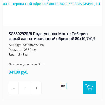
SG850292R/6 Подступенок Монте Тиберио
серый лаппатированный обрезной 80x10,7x0,9
Артикул:
SG850292R/6
Размер: 10*80 см
Вес: 1.843 кг
Плиток в упаковке:
7
шт
841.80 руб.
шт.
–
+