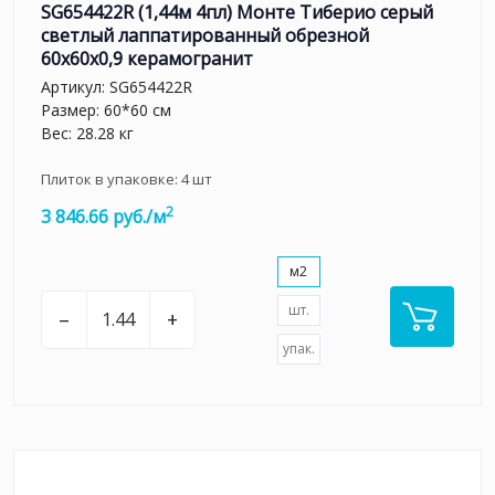
SG654422R (1,44м 4пл) Монте Тиберио серый
светлый лаппатированный обрезной
60x60x0,9 керамогранит
Артикул:
SG654422R
Размер: 60*60 см
Вес: 28.28 кг
Плиток в упаковке:
4
шт
2
3 846.66 руб./м
м2
шт.
–
+
упак.