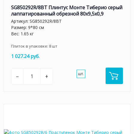
SG850292R/8BT Плинтус Монте Тиберио серый
лаппатированный обрезной 80x9,5x0,9
Артикул:
SG850292R/8BT
Размер: 9*80 см
Вес: 1.65 кг
Плиток в упаковке:
8
шт
1 027.24 руб.
шт.
–
+