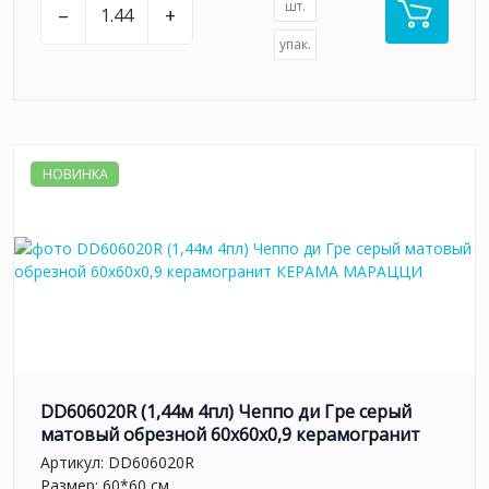
шт.
–
+
упак.
НОВИНКА
DD606020R (1,44м 4пл) Чеппо ди Гре серый
матовый обрезной 60x60x0,9 керамогранит
Артикул:
DD606020R
Размер: 60*60 см