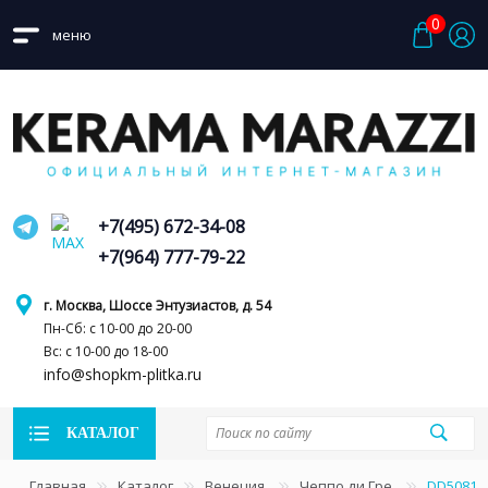
0
меню
+7(495) 672-34-08
+7(964) 777-79-22
г. Москва, Шоссе Энтузиастов, д. 54
Пн-Сб: с 10-00 до 20-00
Вс: с 10-00 до 18-00
info@shopkm-plitka.ru
КАТАЛОГ
Главная
Каталог
Венеция
Чеппо ди Гре
DD50812