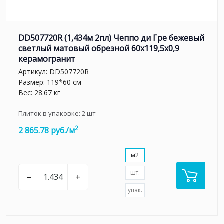
DD507720R (1,434м 2пл) Чеппо ди Гре бежевый
светлый матовый обрезной 60x119,5x0,9
керамогранит
Артикул:
DD507720R
Размер: 119*60 см
Вес: 28.67 кг
Плиток в упаковке:
2
шт
2
2 865.78 руб./м
м2
шт.
–
+
упак.