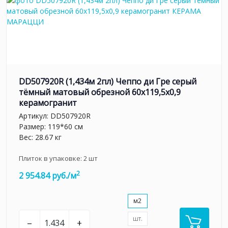
DD507920R (1,434м 2пл) Чеппо ди Гре серый
тёмный матовый обрезной 60x119,5x0,9
керамогранит
Артикул:
DD507920R
Размер: 119*60 см
Вес: 28.67 кг
Плиток в упаковке:
2
шт
2
2 954.84 руб./м
м2
шт.
–
+