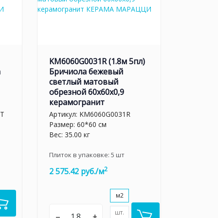
KM6060G0031R (1.8м 5пл)
а
Бричиола бежевый
светлый матовый
обрезной 60x60x0,9
керамогранит
LT
Артикул:
KM6060G0031R
Размер: 60*60 см
Вес: 35.00 кг
Плиток в упаковке:
5
шт
2
2 575.42 руб./м
м2
шт.
–
+