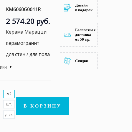
Дизайн
KM6060G0011R
в подарок
2 574.20 руб.
Бесплатная
Керама Марацци
доставка
от 50 т.р.
керамогранит
для стен / для пола
Скидки
тики
м2
шт.
В КОРЗИНУ
упак.