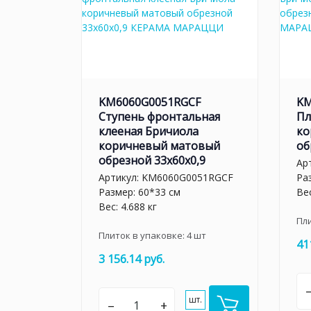
KM6060G0051RGCF
KM
Ступень фронтальная
Пл
клееная Бричиола
ко
коричневый матовый
об
обрезной 33x60x0,9
Ар
Артикул:
KM6060G0051RGCF
Ра
Размер: 60*33 см
Вес
Вес: 4.688 кг
Пл
Плиток в упаковке:
4
шт
41
3 156.14 руб.
шт.
–
+