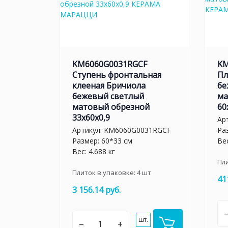
KM6060G0031RGCF
KM
Ступень фронтальная
Пл
клееная Бричиола
бе
бежевый светлый
ма
матовый обрезной
60
33x60x0,9
Ар
Артикул:
KM6060G0031RGCF
Ра
Размер: 60*33 см
Вес
Вес: 4.688 кг
Пл
Плиток в упаковке:
4
шт
41
3 156.14 руб.
шт.
–
+