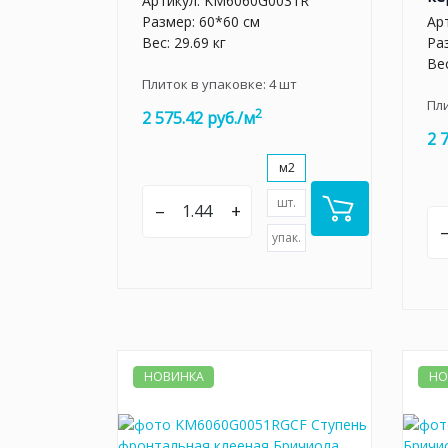
Артикул:
KM6060G0031R
Размер: 60*60 см
Ар
Вес: 29.69 кг
Ра
Вес
Плиток в упаковке:
4
шт
Пл
2
2 575.42 руб./м
2 
м2
шт.
–
+
упак.
НОВИНКА
НО