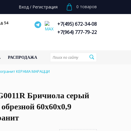
0
товаров
Вход
/
Регистрация
д. 54
+7(495) 672-34-08
+7(964) 777-79-22
А
РАСПРОДАЖА
амогранит КЕРАМА МАРАЦЦИ
0011R Бричиола серый
обрезной 60x60x0,9
ранит