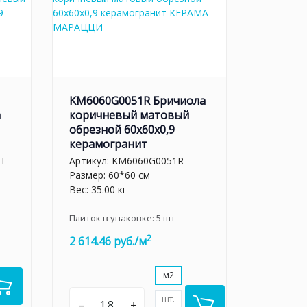
KM6060G0051R Бричиола
а
коричневый матовый
обрезной 60x60x0,9
керамогранит
LT
Артикул:
KM6060G0051R
Размер: 60*60 см
Вес: 35.00 кг
Плиток в упаковке:
5
шт
2
2 614.46 руб./м
м2
шт.
–
+