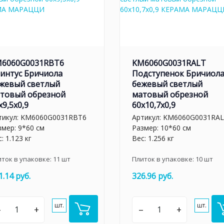
6060G0031RBT6
KM6060G0031RALT
интус Бричиола
Подступенок Бричиол
жевый светлый
бежевый светлый
товый обрезной
матовый обрезной
x9,5x0,9
60x10,7x0,9
тикул:
KM6060G0031RBT6
Артикул:
KM6060G0031RA
змер: 9*60 см
Размер: 10*60 см
: 1.123 кг
Вес: 1.256 кг
иток в упаковке:
11
шт
Плиток в упаковке:
10
шт
1.14 руб.
326.96 руб.
шт.
шт.
–
+
–
+