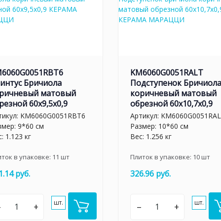
6060G0051RBT6
KM6060G0051RALT
интус Бричиола
Подступенок Бричиол
ричневый матовый
коричневый матовый
резной 60x9,5x0,9
обрезной 60x10,7x0,9
тикул:
KM6060G0051RBT6
Артикул:
KM6060G0051RA
змер: 9*60 см
Размер: 10*60 см
: 1.123 кг
Вес: 1.256 кг
иток в упаковке:
11
шт
Плиток в упаковке:
10
шт
1.14 руб.
326.96 руб.
шт.
шт.
–
+
–
+