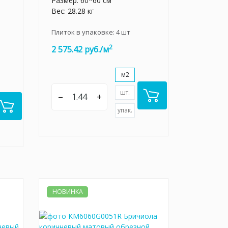
Размер: 60*60 см
Вес: 28.28 кг
Плиток в упаковке:
4
шт
2
2 575.42 руб./м
м2
шт.
–
+
упак.
НОВИНКА