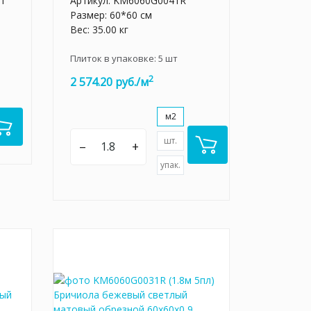
LT
Артикул:
KM6060G0041R
Размер: 60*60 см
Вес: 35.00 кг
Плиток в упаковке:
5
шт
2
2 574.20 руб./м
м2
шт.
–
+
упак.