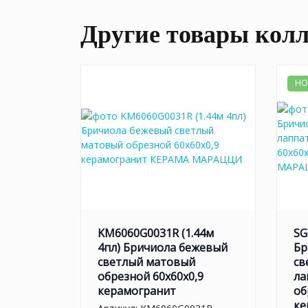
Другие товары кол
НО
KM6060G0031R (1.44м
SG
4пл) Бричиола бежевый
Бр
светлый матовый
св
обрезной 60x60x0,9
ла
керамогранит
об
ке