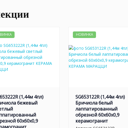
лекции
ВИНКА
НОВИНКА
653222R (1,44м 4пл)
SG653122R (1,44м 4пл)
ичиола бежевый
Бричиола белый
етлый
лаппатированный
ппатированный
обрезной 60x60x0,9
резной 60x60x0,9
керамогранит
рамогранит