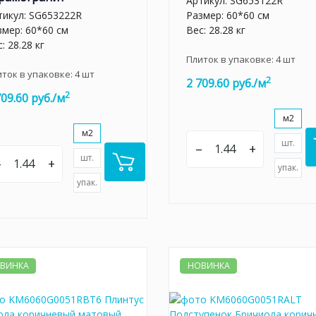
Артикул:
SG653122R
тикул:
SG653222R
Размер: 60*60 см
змер: 60*60 см
Вес: 28.28 кг
: 28.28 кг
Плиток в упаковке:
4
шт
иток в упаковке:
4
шт
2
2 709.60 руб./м
2
709.60 руб./м
м2
м2
шт.
–
+
шт.
–
+
упак.
упак.
ВИНКА
НОВИНКА