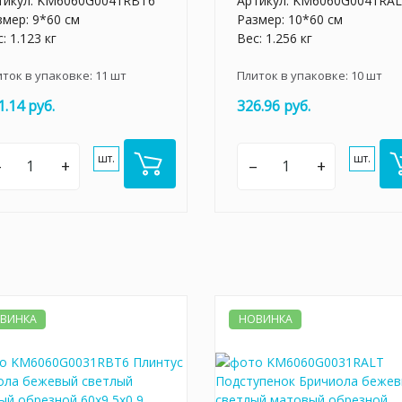
тикул:
KM6060G0041RBT6
Артикул:
KM6060G0041RA
змер: 9*60 см
Размер: 10*60 см
: 1.123 кг
Вес: 1.256 кг
иток в упаковке:
11
шт
Плиток в упаковке:
10
шт
1.14 руб.
326.96 руб.
шт.
шт.
–
+
–
+
ВИНКА
НОВИНКА