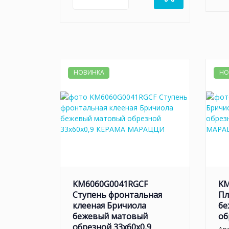
НОВИНКА
НО
KM6060G0041RGCF
KM
Ступень фронтальная
Пл
клееная Бричиола
бе
бежевый матовый
об
обрезной 33x60x0,9