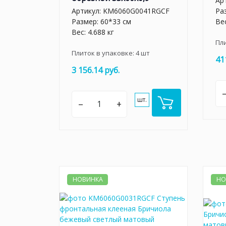
Ар
Артикул:
KM6060G0041RGCF
Ра
Размер: 60*33 см
Вес
Вес: 4.688 кг
Пл
Плиток в упаковке:
4
шт
41
3 156.14 руб.
шт.
–
+
НОВИНКА
НО