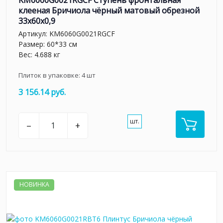
KM6060G0021RGCF Ступень фронтальная
клееная Бричиола чёрный матовый обрезной
33x60x0,9
Артикул:
KM6060G0021RGCF
Размер: 60*33 см
Вес: 4.688 кг
Плиток в упаковке:
4
шт
3 156.14 руб.
шт.
–
+
НОВИНКА