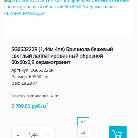
SG653222R (1,44м 4пл) Бричиола бежевый
светлый лаппатированный обрезной
60x60x0,9 керамогранит
Артикул:
SG653222R
Размер: 60*60 см
Вес: 28.28 кг
Плиток в упаковке:
4
шт
2
2 709.60 руб./м
м2
шт.
–
+