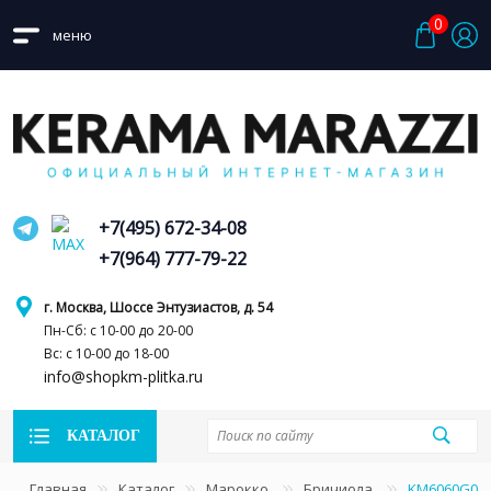
0
меню
+7(495) 672-34-08
+7(964) 777-79-22
г. Москва, Шоссе Энтузиастов, д. 54
Пн-Сб: с 10-00 до 20-00
Вс: с 10-00 до 18-00
info@shopkm-plitka.ru
КАТАЛОГ
Главная
Каталог
Марокко
Бричиола
KM6060G005