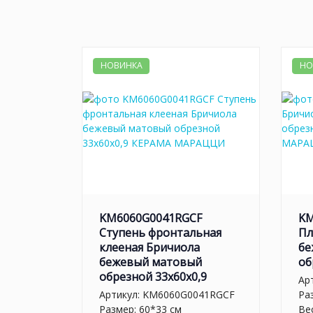
НОВИНКА
НО
KM6060G0041RGCF
KM
Ступень фронтальная
Пл
клееная Бричиола
бе
бежевый матовый
об
обрезной 33x60x0,9
Ар
Артикул:
KM6060G0041RGCF
Ра
Размер: 60*33 см
Вес