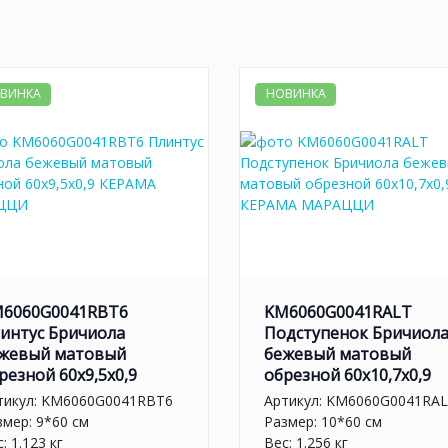
ВИНКА
НОВИНКА
6060G0041RBT6
KM6060G0041RALT
интус Бричиола
Подступенок Бричиол
жевый матовый
бежевый матовый
резной 60x9,5x0,9
обрезной 60x10,7x0,9
тикул:
KM6060G0041RBT6
Артикул:
KM6060G0041RA
змер: 9*60 см
Размер: 10*60 см
: 1.123 кг
Вес: 1.256 кг