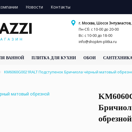
компании
Новости
Контакты
г. Москва, Шоссе Энтузиастов, 
Пн-Сб: с 10-00 до 20-00
Вс: с 10-00 до 18-00
info@shopkm-plitka.ru
ЛЯ ВАННОЙ
ПЛИТКА ДЛЯ КУХНИ
ОБОИ
САНТЕХНИК
KM6060G0021RALT Подступенок Бричиола чёрный матовый обрезно
KM6060G
Бричиол
обрезной