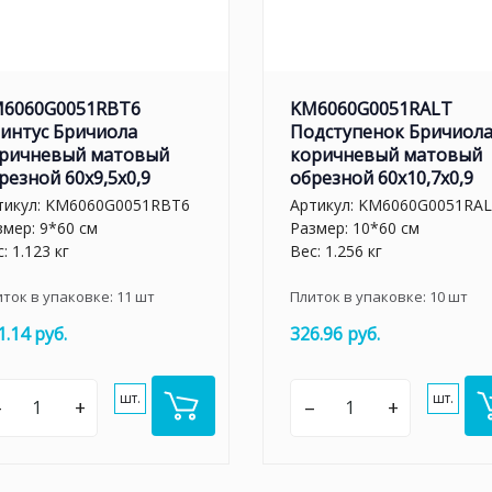
6060G0051RBT6
KM6060G0051RALT
интус Бричиола
Подступенок Бричиол
ричневый матовый
коричневый матовый
резной 60x9,5x0,9
обрезной 60x10,7x0,9
тикул:
KM6060G0051RBT6
Артикул:
KM6060G0051RA
змер: 9*60 см
Размер: 10*60 см
: 1.123 кг
Вес: 1.256 кг
иток в упаковке:
11
шт
Плиток в упаковке:
10
шт
1.14 руб.
326.96 руб.
шт.
шт.
–
+
–
+