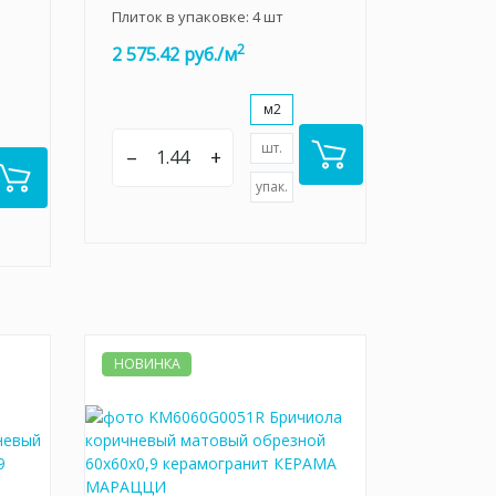
Плиток в упаковке:
4
шт
2
2 575.42 руб./м
м2
шт.
–
+
упак.
НОВИНКА