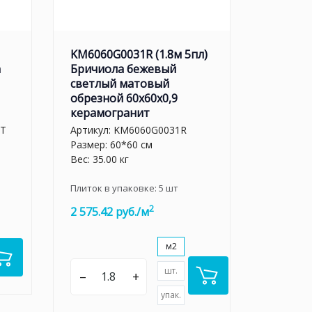
KM6060G0031R (1.8м 5пл)
а
Бричиола бежевый
светлый матовый
обрезной 60x60x0,9
керамогранит
LT
Артикул:
KM6060G0031R
Размер: 60*60 см
Вес: 35.00 кг
Плиток в упаковке:
5
шт
2
2 575.42 руб./м
м2
шт.
–
+
упак.