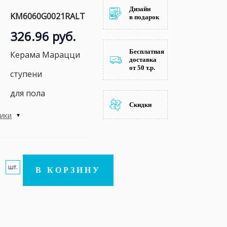
Дизайн
KM6060G0021RALT
в подарок
326.96 руб.
Бесплатная
Керама Марацци
доставка
от 50 т.р.
ступени
для пола
Скидки
тики
шт.
В КОРЗИНУ