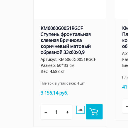
KM6060G0051RGCF
KM
Ступень фронтальная
Пл
клееная Бричиола
ко
коричневый матовый
об
обрезной 33x60x0,9
Ар
Артикул:
KM6060G0051RGCF
Ра
Размер: 60*33 см
Вес
Вес: 4.688 кг
Пл
Плиток в упаковке:
4
шт
41
3 156.14 руб.
шт.
–
+