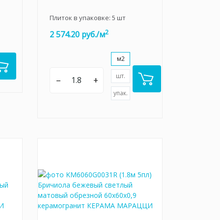
Плиток в упаковке:
5
шт
2
2 574.20 руб./м
м2
шт.
–
+
упак.