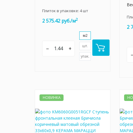
Вес
Плиток в упаковке:
4
шт
Пл
2
2 575.42 руб./м
2 
м2
шт.
–
+
упак.
НОВИНКА
НО