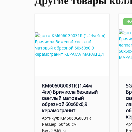
Другие товары кол
НО
KM6060G0031R (1.44м
SG
4пл) Бричиола бежевый
Бр
светлый матовый
св
обрезной 60x60x0,9
ла
керамогранит
об
ке
Артикул:
KM6060G0031R
Размер: 60*60 см
Ар
Вес: 29.69 кг
Ра