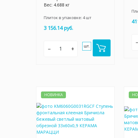
Вес: 4.688 кг
Пл
Плиток в упаковке:
4
шт
41
3 156.14 руб.
шт.
–
+
НОВИНКА
НО