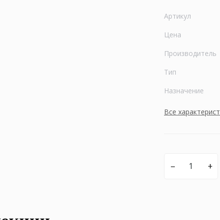
Артикул
Цена
Производитель
Тип
Назначение
Все характерис
–
+