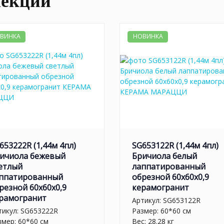
лекции
ВИНКА
НОВИНКА
653222R (1,44м 4пл)
SG653122R (1,44м 4пл)
ичиола бежевый
Бричиола белый
етлый
лаппатированный
ппатированный
обрезной 60x60x0,9
резной 60x60x0,9
керамогранит
рамогранит
Артикул:
SG653122R
тикул:
SG653222R
Размер: 60*60 см
змер: 60*60 см
Вес: 28.28 кг