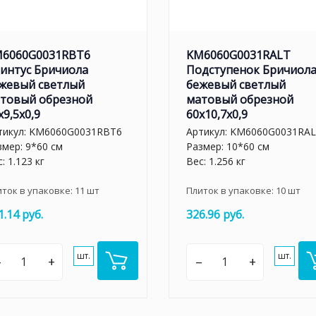
6060G0031RBT6
KM6060G0031RALT
интус Бричиола
Подступенок Бричиол
жевый светлый
бежевый светлый
товый обрезной
матовый обрезной
x9,5x0,9
60x10,7x0,9
тикул:
KM6060G0031RBT6
Артикул:
KM6060G0031RA
змер: 9*60 см
Размер: 10*60 см
: 1.123 кг
Вес: 1.256 кг
иток в упаковке:
11
шт
Плиток в упаковке:
10
шт
1.14 руб.
326.96 руб.
шт.
шт.
–
+
–
+