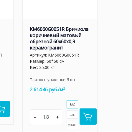
KM6060G0051R Бричиола
а
коричневый матовый
обрезной 60x60x0,9
керамогранит
LT
Артикул:
KM6060G0051R
Размер: 60*60 см
Вес: 35.00 кг
Плиток в упаковке:
5
шт
2
2 614.46 руб./м
м2
шт.
–
+
упак.