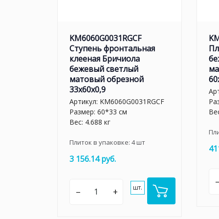
KM6060G0031RGCF
KM
Ступень фронтальная
Пл
клееная Бричиола
бе
бежевый светлый
ма
матовый обрезной
60
33x60x0,9
Ар
Артикул:
KM6060G0031RGCF
Ра
Размер: 60*33 см
Вес
Вес: 4.688 кг
Пл
Плиток в упаковке:
4
шт
41
3 156.14 руб.
шт.
–
+