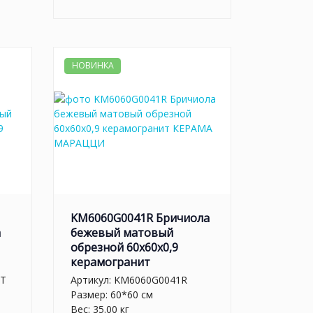
НОВИНКА
KM6060G0041R Бричиола
а
бежевый матовый
обрезной 60x60x0,9
керамогранит
LT
Артикул:
KM6060G0041R
Размер: 60*60 см
Вес: 35.00 кг