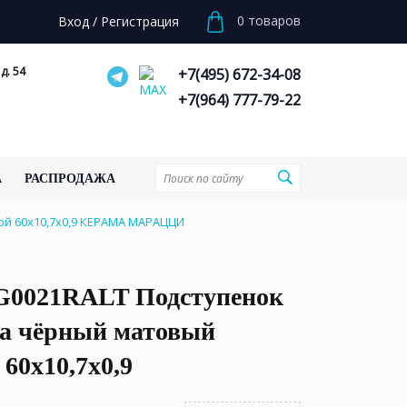
0
товаров
Вход
/
Регистрация
д. 54
+7(495) 672-34-08
+7(964) 777-79-22
А
РАСПРОДАЖА
й 60x10,7x0,9 КЕРАМА МАРАЦЦИ
0021RALT Подступенок
а чёрный матовый
 60x10,7x0,9