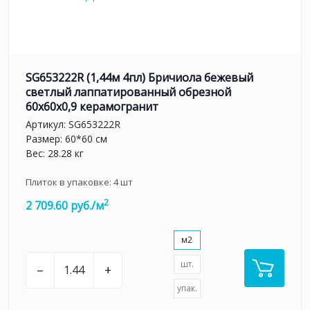
SG653222R (1,44м 4пл) Бричиола бежевый
светлый лаппатированный обрезной
60x60x0,9 керамогранит
Артикул:
SG653222R
Размер: 60*60 см
Вес: 28.28 кг
Плиток в упаковке:
4
шт
2
2 709.60 руб./м
м2
шт.
–
+
упак.