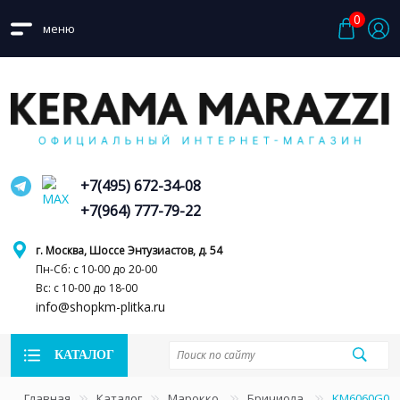
0
меню
+7(495) 672-34-08
+7(964) 777-79-22
г. Москва, Шоссе Энтузиастов, д. 54
Пн-Сб: с 10-00 до 20-00
Вс: с 10-00 до 18-00
info@shopkm-plitka.ru
КАТАЛОГ
Главная
Каталог
Марокко
Бричиола
KM6060G000