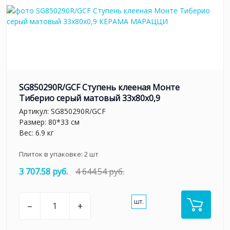
SG850290R/GCF Ступень клееная Монте
Тиберио серый матовый 33x80x0,9
Артикул:
SG850290R/GCF
Размер: 80*33 см
Вес: 6.9 кг
Плиток в упаковке:
2
шт
3 707.58 руб.
4 644.54 руб.
шт.
–
+