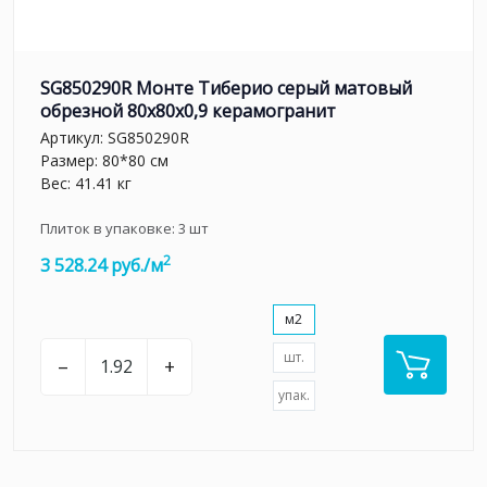
SG850290R Монте Тиберио серый матовый
обрезной 80x80x0,9 керамогранит
Артикул:
SG850290R
Размер: 80*80 см
Вес: 41.41 кг
Плиток в упаковке:
3
шт
2
3 528.24 руб./м
м2
шт.
–
+
упак.