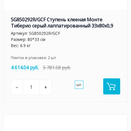
SG850292R/GCF Ступень клееная Монте
Тиберио серый лаппатированный 33x80x0,9
Артикул:
SG850292R/GCF
Размер: 80*33 см
Вес: 6.9 кг
Плиток в упаковке:
2
шт
4 614.04 руб.
5 781.58 руб.
шт.
–
+