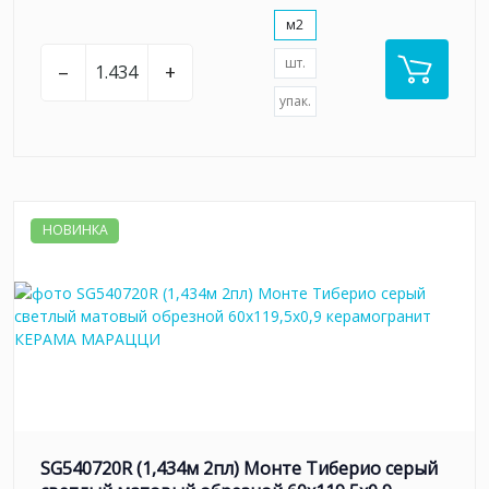
м2
шт.
–
+
упак.
НОВИНКА
SG540720R (1,434м 2пл) Монте Тиберио серый