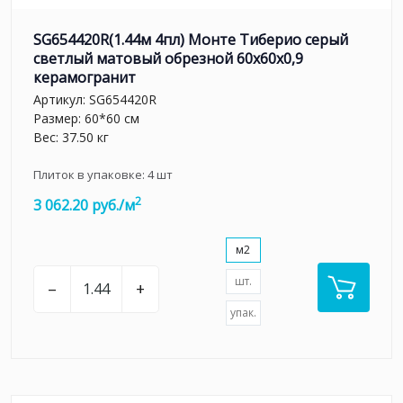
SG654420R(1.44м 4пл) Монте Тиберио серый
светлый матовый обрезной 60x60x0,9
керамогранит
Артикул:
SG654420R
Размер: 60*60 см
Вес: 37.50 кг
Плиток в упаковке:
4
шт
2
3 062.20 руб./м
м2
шт.
–
+
упак.