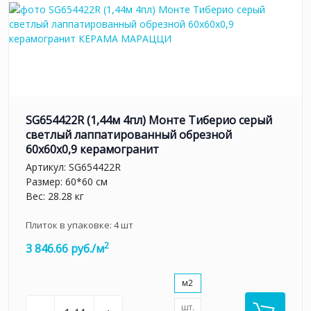
SG654422R (1,44м 4пл) Монте Тиберио серый
светлый лаппатированный обрезной
60x60x0,9 керамогранит
Артикул:
SG654422R
Размер: 60*60 см
Вес: 28.28 кг
Плиток в упаковке:
4
шт
2
3 846.66 руб./м
м2
шт.