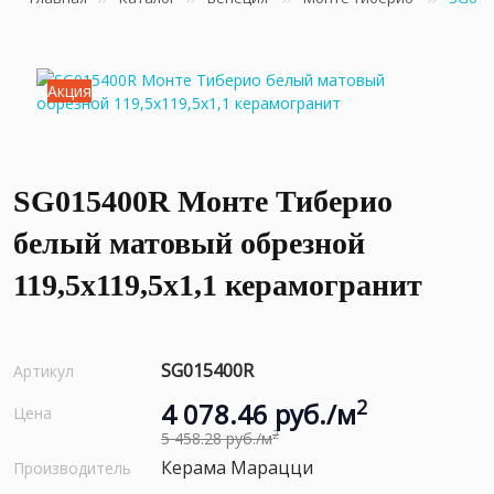
Акция
SG015400R Монте Тиберио
белый матовый обрезной
119,5x119,5x1,1 керамогранит
SG015400R
Артикул
2
4 078.46 руб./м
Цена
2
5 458.28 руб./м
Керама Марацци
Производитель