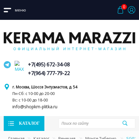
0
меню
+7(495) 672-34-08
+7(964) 777-79-22
г. Москва, Шоссе Энтузиастов, д. 54
Пн-Сб: с 10-00 до 20-00
Вс: с 10-00 до 18-00
info@shopkm-plitka.ru
КАТАЛОГ
Главная
Каталог
Венеция
Монте Тиберио
SG015