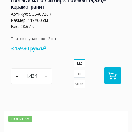
светлый матовый обрезной 60x119,5x0,9
керамогранит
Артикул:
SG540720R
Размер: 119*60 см
Вес: 28.67 кг
Плиток в упаковке:
2
шт
2
3 159.80 руб./м
м2
шт.
–
+
упак.
НОВИНКА