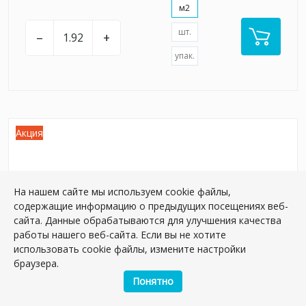
м2
шт.
–
+
упак.
Акция
На нашем сайте мы используем cookie файлы,
содержащие информацию о предыдущих посещениях веб-
сайта. Данные обрабатываются для улучшения качества
работы нашего веб-сайта. Если вы не хотите
использовать cookie файлы, измените настройки
браузера.
Понятно
SG850190R/GCF Ступень клееная Монте
Тиберио серый светлый матовый 33x80x0,9