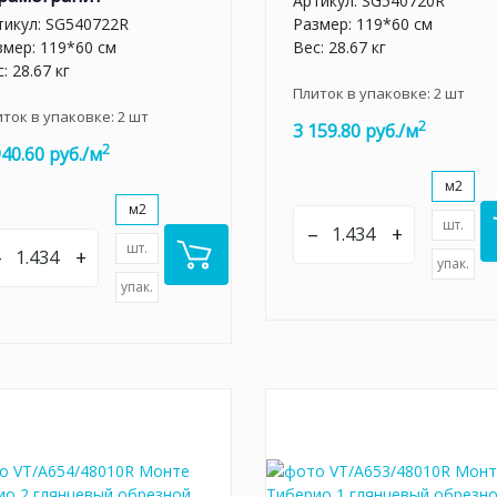
Артикул:
SG540720R
тикул:
SG540722R
Размер: 119*60 см
змер: 119*60 см
Вес: 28.67 кг
: 28.67 кг
Плиток в упаковке:
2
шт
иток в упаковке:
2
шт
2
3 159.80 руб./м
2
940.60 руб./м
м2
м2
шт.
–
+
шт.
–
+
упак.
упак.