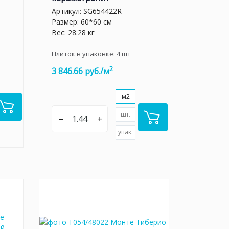
Артикул:
SG654422R
Размер: 60*60 см
Вес: 28.28 кг
Плиток в упаковке:
4
шт
2
3 846.66 руб./м
м2
шт.
–
+
упак.