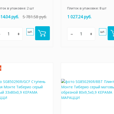
иток в упаковке:
2
шт
Плиток в упаковке:
8
шт
614.04 руб.
5 781.58 руб.
1 027.24 руб.
шт.
шт.
–
+
–
+
я