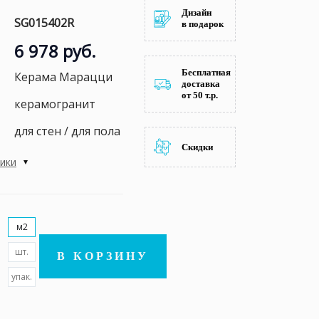
Дизайн
SG015402R
в подарок
6 978 руб.
Бесплатная
Керама Марацци
доставка
от 50 т.р.
керамогранит
для стен / для пола
Скидки
тики
м2
шт.
В КОРЗИНУ
упак.