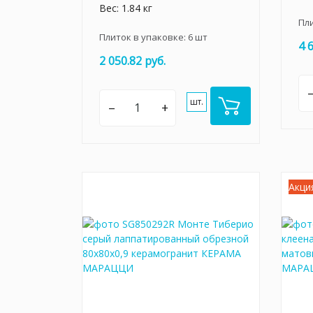
Вес: 1.84 кг
Пл
Плиток в упаковке:
6
шт
4 
2 050.82 руб.
шт.
–
+
Акци