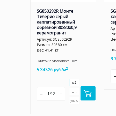
SG850292R Монте
SG
Тиберио серый
кл
лаппатированный
се
обрезной 80x80x0,9
Ар
керамогранит
Ра
Артикул:
SG850292R
Вес
Размер: 80*80 см
Вес: 41.41 кг
Пл
3 
Плиток в упаковке:
3
шт
2
5 347.26 руб./м
м2
шт.
–
+
упак.