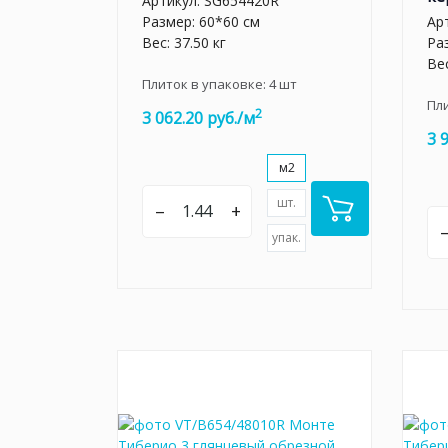
Артикул:
SG654420R
Размер: 60*60 см
Ар
Вес: 37.50 кг
Ра
Вес
Плиток в упаковке:
4
шт
Пл
2
3 062.20 руб./м
3 
м2
шт.
–
+
упак.