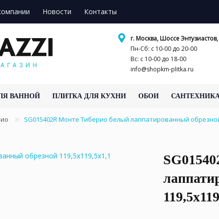
компании
Новости
Контакты
г. Москва, Шоссе Энтузиастов, 
Пн-Сб: с 10-00 до 20-00
Вс: с 10-00 до 18-00
info@shopkm-plitka.ru
ЛЯ ВАННОЙ
ПЛИТКА ДЛЯ КУХНИ
ОБОИ
САНТЕХНИК
рио
SG015402R Монте Тиберио белый лаппатированный обрезной
SG01540
лаппати
119,5x11