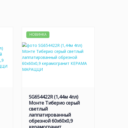
НОВИНКА
SG654422R (1,44м 4пл)
Монте Тиберио серый
светлый
лаппатированный
обрезной 60x60x0,9
керамогранит