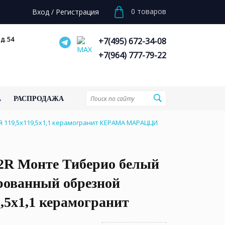
0
товаров
Вход
/
Регистрация
д. 54
+7(495) 672-34-08
+7(964) 777-79-22
А
РАСПРОДАЖА
 119,5x119,5x1,1 керамогранит КЕРАМА МАРАЦЦИ
2R Монте Тиберио белый
рованный обрезной
9,5x1,1 керамогранит