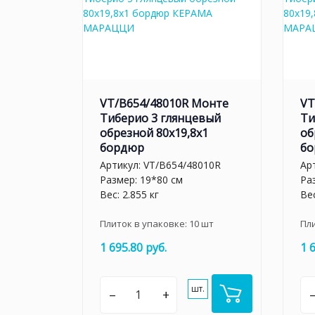
VT/B654/48010R Монте
VT
Тиберио 3 глянцевый
Ти
обрезной 80x19,8x1
об
бордюр
бо
Артикул:
VT/B654/48010R
Ар
Размер: 19*80 см
Ра
Вес: 2.855 кг
Вес
Плиток в упаковке:
10
шт
Пл
1 695.80 руб.
1 
шт.
–
+