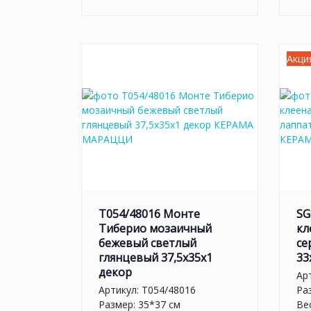
Акци
T054/48016 Монте
SG
Тиберио мозаичный
кл
бежевый светлый
се
глянцевый 37,5x35x1
33
декор
Ар
Артикул:
T054/48016
Ра
Размер: 35*37 см
Вес