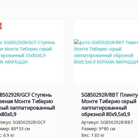
я
850292R/GCF Ступень
SG850292R/8BT Плинту
ееная Монте Тиберио
Монте Тиберио серый
рый лаппатированный
лаппатированный
x80x0,9
обрезной 80x9,5x0,9
тикул:
SG850292R/GCF
Артикул:
SG850292R/8BT
змер: 80*33 см
Размер: 9*80 см
: 6.9 кг
Вес: 1.65 кг