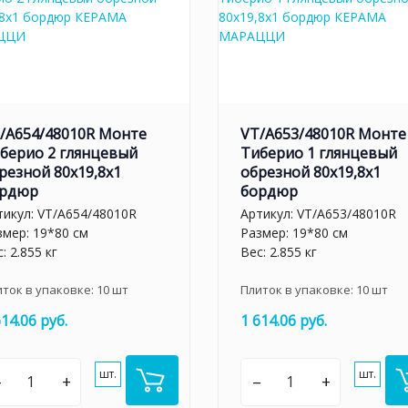
/A654/48010R Монте
VT/A653/48010R Монте
берио 2 глянцевый
Тиберио 1 глянцевый
резной 80x19,8x1
обрезной 80x19,8x1
рдюр
бордюр
тикул:
VT/A654/48010R
Артикул:
VT/A653/48010R
змер: 19*80 см
Размер: 19*80 см
: 2.855 кг
Вес: 2.855 кг
иток в упаковке:
10
шт
Плиток в упаковке:
10
шт
614.06 руб.
1 614.06 руб.
шт.
шт.
–
+
–
+