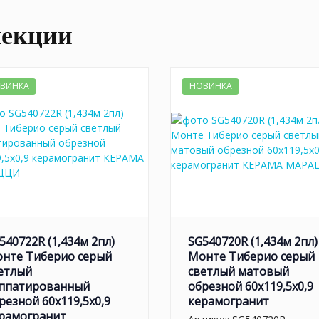
лекции
ВИНКА
НОВИНКА
540722R (1,434м 2пл)
SG540720R (1,434м 2пл)
нте Тиберио серый
Монте Тиберио серый
етлый
светлый матовый
ппатированный
обрезной 60x119,5x0,9
резной 60x119,5x0,9
керамогранит
рамогранит