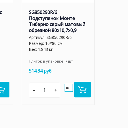
с
SG850290R/6
Подступенок Монте
Тиберио серый матовый
обрезной 80x10,7x0,9
Артикул:
SG850290R/6
Размер: 10*80 см
Вес: 1.843 кг
Плиток в упаковке:
7
шт
514.84 руб.
шт.
–
+