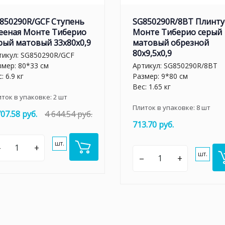
850290R/GCF Ступень
SG850290R/8BT Плинту
ееная Монте Тиберио
Монте Тиберио серый
рый матовый 33x80x0,9
матовый обрезной
80x9,5x0,9
тикул:
SG850290R/GCF
змер: 80*33 см
Артикул:
SG850290R/8BT
: 6.9 кг
Размер: 9*80 см
Вес: 1.65 кг
иток в упаковке:
2
шт
Плиток в упаковке:
8
шт
707.58 руб.
4 644.54 руб.
713.70 руб.
шт.
–
+
шт.
–
+