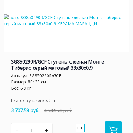
SG850290R/GCF Ступень клееная Монте
Тиберио серый матовый 33x80x0,9
Артикул:
SG850290R/GCF
Размер: 80*33 см
Вес: 6.9 кг
Плиток в упаковке:
2
шт
3 707.58 руб.
4 644.54 руб.
шт.
–
+