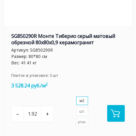
SG850290R Монте Тиберио серый матовый
обрезной 80x80x0,9 керамогранит
Артикул:
SG850290R
Размер: 80*80 см
Вес: 41.41 кг
Плиток в упаковке:
3
шт
2
3 528.24 руб./м
м2
шт.
–
+
упак.