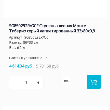
SG850292R/GCF Ступень клееная Монте
Тиберио серый лаппатированный 33x80x0,9
Артикул:
SG850292R/GCF
Размер: 80*33 см
Вес: 6.9 кг
Плиток в упаковке:
2
шт
4 614.04 руб.
5 781.58 руб.
шт.
–
+