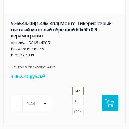
SG654420R(1.44м 4пл) Монте Тиберио серый
светлый матовый обрезной 60x60x0,9
керамогранит
Артикул:
SG654420R
Размер: 60*60 см
Вес: 37.50 кг
Плиток в упаковке:
4
шт
2
3 062.20 руб./м
м2
шт.
–
+
упак.