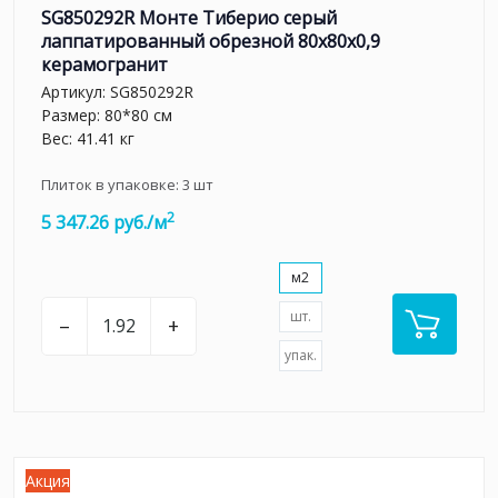
SG850292R Монте Тиберио серый
лаппатированный обрезной 80x80x0,9
керамогранит
Артикул:
SG850292R
Размер: 80*80 см
Вес: 41.41 кг
Плиток в упаковке:
3
шт
2
5 347.26 руб./м
м2
шт.
–
+
упак.
Акция