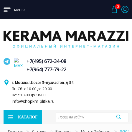
0
меню
+7(495) 672-34-08
+7(964) 777-79-22
г. Москва, Шоссе Энтузиастов, д. 54
Пн-Сб: с 10-00 до 20-00
Вс: с 10-00 до 18-00
info@shopkm-plitka.ru
КАТАЛОГ
Главная
Каталог
Венеция
Монте Тиберио
SG015