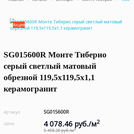
Акция
SG015600R Монте Тиберио
серый светлый матовый
обрезной 119,5x119,5x1,1
керамогранит
SG015600R
Артикул
2
4 078.46 руб./м
Цена
2
5 458.28 руб./м