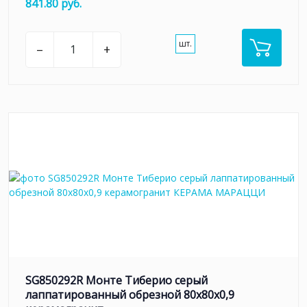
841.80 руб.
шт.
–
+
SG850292R Монте Тиберио серый
лаппатированный обрезной 80x80x0,9