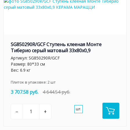
SG850290R/GCF Ступень клееная Монте
Тиберио серый матовый 33x80x0,9
Артикул:
SG850290R/GCF
Размер: 80*33 см
Вес: 6.9 кг
Плиток в упаковке:
2
шт
3 707.58 руб.
4 644.54 руб.
шт.
–
+