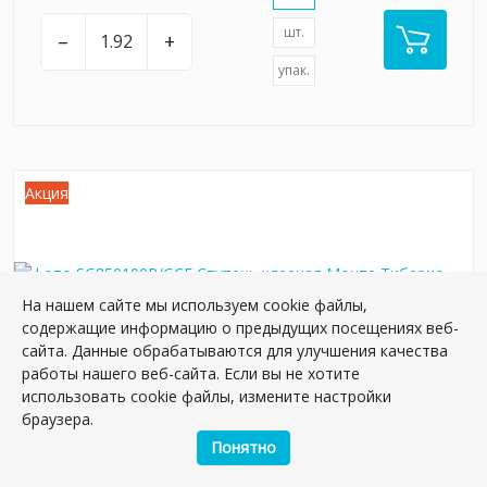
шт.
–
+
упак.
Акция
На нашем сайте мы используем cookie файлы,
содержащие информацию о предыдущих посещениях веб-
сайта. Данные обрабатываются для улучшения качества
работы нашего веб-сайта. Если вы не хотите
использовать cookie файлы, измените настройки
браузера.
SG850190R/GCF Ступень клееная Монте
Понятно
Тиберио серый светлый матовый 33x80x0,9
Артикул:
SG850190R/GCF