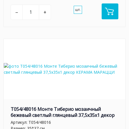
шт.
–
+
T054/48016 Монте Тиберио мозаичный
бежевый светлый глянцевый 37,5x35x1 декор
Артикул:
T054/48016
Размер: 35*37 см